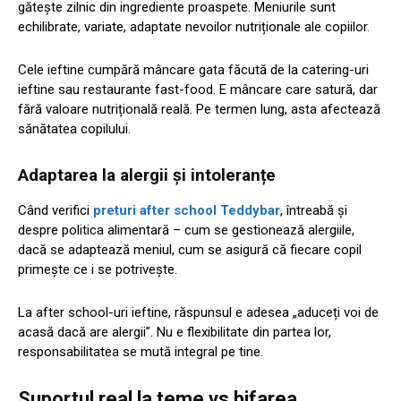
gătește zilnic din ingrediente proaspete. Meniurile sunt
echilibrate, variate, adaptate nevoilor nutriționale ale copiilor.
Cele ieftine cumpără mâncare gata făcută de la catering-uri
ieftine sau restaurante fast-food. E mâncare care satură, dar
fără valoare nutrițională reală. Pe termen lung, asta afectează
sănătatea copilului.
Adaptarea la alergii și intoleranțe
Când verifici
preturi after school Teddybar
, întreabă și
despre politica alimentară – cum se gestionează alergiile,
dacă se adaptează meniul, cum se asigură că fiecare copil
primește ce i se potrivește.
La after school-uri ieftine, răspunsul e adesea „aduceți voi de
acasă dacă are alergii”. Nu e flexibilitate din partea lor,
responsabilitatea se mută integral pe tine.
Suportul real la teme vs bifarea