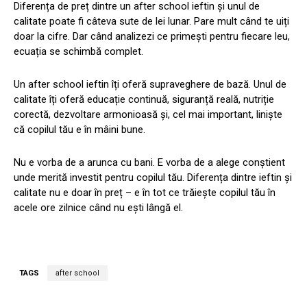
Diferența de preț dintre un after school ieftin și unul de
calitate poate fi câteva sute de lei lunar. Pare mult când te uiți
doar la cifre. Dar când analizezi ce primești pentru fiecare leu,
ecuația se schimbă complet.
Un after school ieftin îți oferă supraveghere de bază. Unul de
calitate îți oferă educație continuă, siguranță reală, nutriție
corectă, dezvoltare armonioasă și, cel mai important, liniște
că copilul tău e în mâini bune.
Nu e vorba de a arunca cu bani. E vorba de a alege conștient
unde merită investit pentru copilul tău. Diferența dintre ieftin și
calitate nu e doar în preț – e în tot ce trăiește copilul tău în
acele ore zilnice când nu ești lângă el.
TAGS
after school