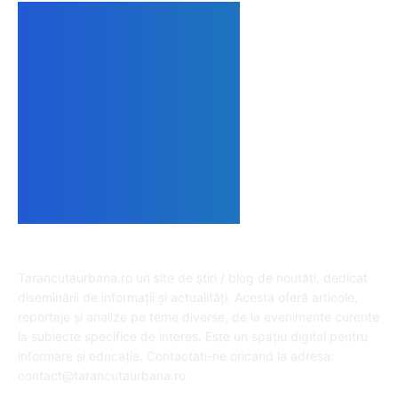
DESPRE NOI
Tarancutaurbana.ro un site de știri / blog de noutăți, dedicat
diseminării de informații și actualități. Acesta oferă articole,
reportaje și analize pe teme diverse, de la evenimente curente
la subiecte specifice de interes. Este un spațiu digital pentru
informare și educație. Contactati-ne oricand la adresa:
contact@tarancutaurbana.ro