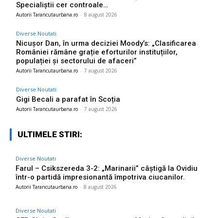
Specialiștii cer controale…
Autorii Tarancutaurbana.ro
-
8 august 2026
Diverse Noutati
Nicușor Dan, în urma deciziei Moody’s: „Clasificarea
României rămâne grație eforturilor instituțiilor,
populației și sectorului de afaceri”
Autorii Tarancutaurbana.ro
-
7 august 2026
Diverse Noutati
Gigi Becali a parafat în Scoția
Autorii Tarancutaurbana.ro
-
7 august 2026
ULTIMELE STIRI:
Diverse Noutati
Farul – Csikszereda 3-2: „Marinarii” câștigă la Ovidiu
într-o partidă impresionantă împotriva ciucanilor.
Autorii Tarancutaurbana.ro
-
8 august 2026
Diverse Noutati