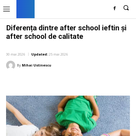
Diferența dintre after school ieftin și
after school de calitate
EDUCATIE
30 mai 2026
Updated:
25 mai 2026
By
Mihai Ustinescu
Facebook
Twitter
Pinterest
W