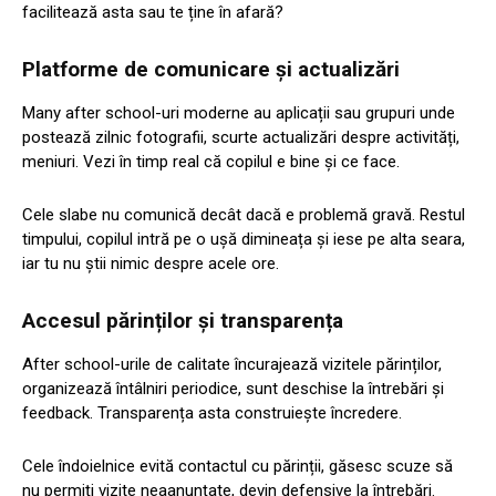
facilitează asta sau te ține în afară?
Platforme de comunicare și actualizări
Many after school-uri moderne au aplicații sau grupuri unde
postează zilnic fotografii, scurte actualizări despre activități,
meniuri. Vezi în timp real că copilul e bine și ce face.
Cele slabe nu comunică decât dacă e problemă gravă. Restul
timpului, copilul intră pe o ușă dimineața și iese pe alta seara,
iar tu nu știi nimic despre acele ore.
Accesul părinților și transparența
After school-urile de calitate încurajează vizitele părinților,
organizează întâlniri periodice, sunt deschise la întrebări și
feedback. Transparența asta construiește încredere.
Cele îndoielnice evită contactul cu părinții, găsesc scuze să
nu permiți vizite neaanunțate, devin defensive la întrebări.