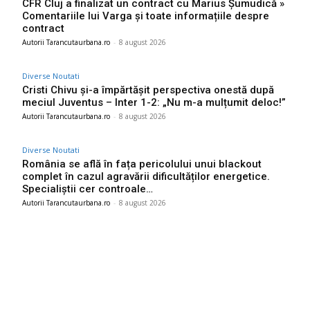
CFR Cluj a finalizat un contract cu Marius Șumudică »
Comentariile lui Varga și toate informațiile despre
contract
Autorii Tarancutaurbana.ro
-
8 august 2026
Diverse Noutati
Cristi Chivu și-a împărtășit perspectiva onestă după
meciul Juventus – Inter 1-2: „Nu m-a mulțumit deloc!”
Autorii Tarancutaurbana.ro
-
8 august 2026
Diverse Noutati
România se află în fața pericolului unui blackout
complet în cazul agravării dificultăților energetice.
Specialiștii cer controale…
Autorii Tarancutaurbana.ro
-
8 august 2026
Ultimele postari: