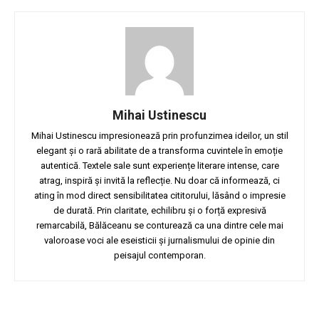
Mihai Ustinescu
Mihai Ustinescu impresionează prin profunzimea ideilor, un stil
elegant și o rară abilitate de a transforma cuvintele în emoție
autentică. Textele sale sunt experiențe literare intense, care
atrag, inspiră și invită la reflecție. Nu doar că informează, ci
ating în mod direct sensibilitatea cititorului, lăsând o impresie
de durată. Prin claritate, echilibru și o forță expresivă
remarcabilă, Bălăceanu se conturează ca una dintre cele mai
valoroase voci ale eseisticii și jurnalismului de opinie din
peisajul contemporan.
Facebook
Twitter
Pinterest
W