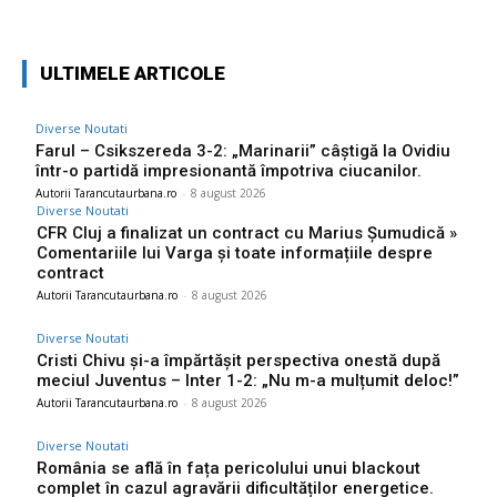
ULTIMELE ARTICOLE
Diverse Noutati
Farul – Csikszereda 3-2: „Marinarii” câștigă la Ovidiu
într-o partidă impresionantă împotriva ciucanilor.
Autorii Tarancutaurbana.ro
-
8 august 2026
Diverse Noutati
CFR Cluj a finalizat un contract cu Marius Șumudică »
Comentariile lui Varga și toate informațiile despre
contract
Autorii Tarancutaurbana.ro
-
8 august 2026
Diverse Noutati
Cristi Chivu și-a împărtășit perspectiva onestă după
meciul Juventus – Inter 1-2: „Nu m-a mulțumit deloc!”
Autorii Tarancutaurbana.ro
-
8 august 2026
Diverse Noutati
România se află în fața pericolului unui blackout
complet în cazul agravării dificultăților energetice.