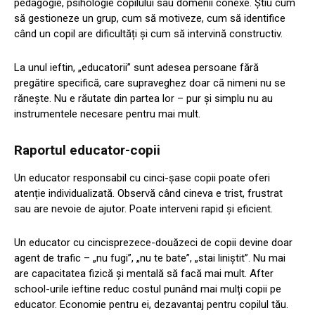
pedagogie, psihologie copilului sau domenii conexe. Știu cum
să gestioneze un grup, cum să motiveze, cum să identifice
când un copil are dificultăți și cum să intervină constructiv.
La unul ieftin, „educatorii” sunt adesea persoane fără
pregătire specifică, care supraveghez doar că nimeni nu se
rănește. Nu e răutate din partea lor – pur și simplu nu au
instrumentele necesare pentru mai mult.
Raportul educator-copii
Un educator responsabil cu cinci-șase copii poate oferi
atenție individualizată. Observă când cineva e trist, frustrat
sau are nevoie de ajutor. Poate interveni rapid și eficient.
Un educator cu cincisprezece-douăzeci de copii devine doar
agent de trafic – „nu fugi”, „nu te bate”, „stai liniștit”. Nu mai
are capacitatea fizică și mentală să facă mai mult. After
school-urile ieftine reduc costul punând mai mulți copii pe
educator. Economie pentru ei, dezavantaj pentru copilul tău.