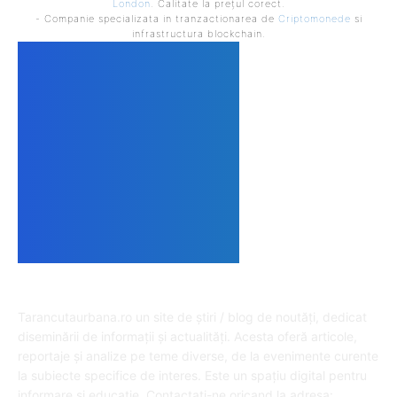
London
. Calitate la prețul corect.
- Companie specializata in tranzactionarea de
Criptomonede
si
infrastructura blockchain.
DESPRE NOI
Tarancutaurbana.ro un site de știri / blog de noutăți, dedicat
diseminării de informații și actualități. Acesta oferă articole,
reportaje și analize pe teme diverse, de la evenimente curente
la subiecte specifice de interes. Este un spațiu digital pentru
informare și educație. Contactati-ne oricand la adresa: