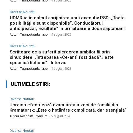
Autorii Tarancutaurbana.ro
-
4 august 2026
Diverse Noutati
UDMR ia în calcul sprijinirea unui executiv PSD: „Toate
posibilitățile sunt disponibile”. Conducătorul
anticipează „rezultate” în următoarele două săptămâni.
Autorii Tarancutaurbana.ro
-
4 august 2026
Diverse Noutati
Scriitoare ce a suferit pierderea ambilor fii prin
sinucidere: „Întrebarea «Ce-ar fi fost dacă?» este
specifică ficțiunii” | Interviu
Autorii Tarancutaurbana.ro
-
4 august 2026
ULTIMELE STIRI:
Diverse Noutati
Ucraina efectuează evacuarea a zeci de familii din
Kramatorsk: „Este o hotărâre complicată, dar esențială”
Autorii Tarancutaurbana.ro
-
5 august 2026
Diverse Noutati