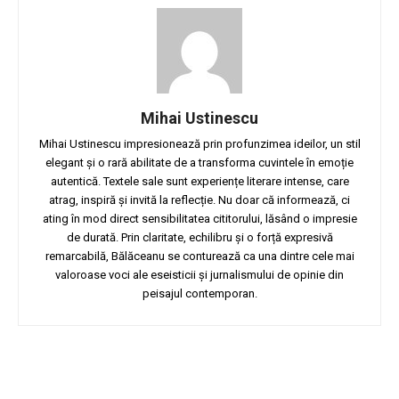
Mihai Ustinescu
Mihai Ustinescu impresionează prin profunzimea ideilor, un stil
elegant și o rară abilitate de a transforma cuvintele în emoție
autentică. Textele sale sunt experiențe literare intense, care
atrag, inspiră și invită la reflecție. Nu doar că informează, ci
ating în mod direct sensibilitatea cititorului, lăsând o impresie
de durată. Prin claritate, echilibru și o forță expresivă
remarcabilă, Bălăceanu se conturează ca una dintre cele mai
valoroase voci ale eseisticii și jurnalismului de opinie din
peisajul contemporan.
Facebook
Twitter
Pinterest
W