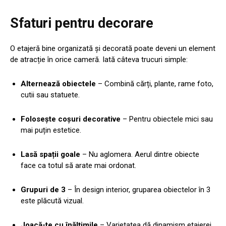
Sfaturi pentru decorare
O etajeră bine organizată și decorată poate deveni un element
de atracție în orice cameră. Iată câteva trucuri simple:
Alternează obiectele
– Combină cărți, plante, rame foto,
cutii sau statuete.
Folosește coșuri decorative
– Pentru obiectele mici sau
mai puțin estetice.
Lasă spații goale
– Nu aglomera. Aerul dintre obiecte
face ca totul să arate mai ordonat.
Grupuri de 3
– În design interior, gruparea obiectelor în 3
este plăcută vizual.
Joacă-te cu înălțimile
– Varietatea dă dinamism etajerei.