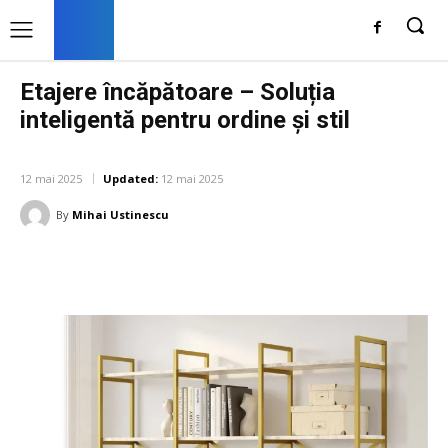
Etajere încăpătoare – Soluția
inteligentă pentru ordine și stil
AMENAJARE INTERIOR
12 mai 2025
Updated:
12 mai 2025
By
Mihai Ustinescu
Facebook
Twitter
Pinterest
W