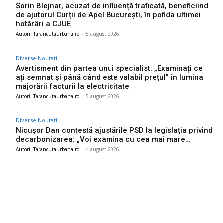
Sorin Blejnar, acuzat de influență traficată, beneficiind
de ajutorul Curții de Apel București, în pofida ultimei
hotărâri a CJUE
Autorii Tarancutaurbana.ro
-
5 august 2026
Diverse Noutati
Avertisment din partea unui specialist: „Examinați ce
ați semnat și până când este valabil prețul” în lumina
majorării facturii la electricitate
Autorii Tarancutaurbana.ro
-
5 august 2026
Diverse Noutati
Nicușor Dan contestă ajustările PSD la legislația privind
decarbonizarea: „Voi examina cu cea mai mare…
Autorii Tarancutaurbana.ro
-
4 august 2026
Ultimele postari: