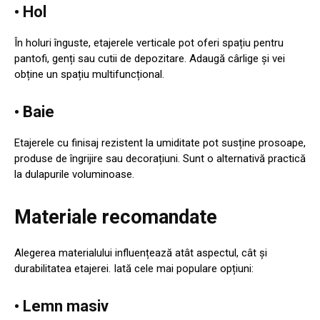
• Hol
În holuri înguste, etajerele verticale pot oferi spațiu pentru
pantofi, genți sau cutii de depozitare. Adaugă cârlige și vei
obține un spațiu multifuncțional.
• Baie
Etajerele cu finisaj rezistent la umiditate pot susține prosoape,
produse de îngrijire sau decorațiuni. Sunt o alternativă practică
la dulapurile voluminoase.
Materiale recomandate
Alegerea materialului influențează atât aspectul, cât și
durabilitatea etajerei. Iată cele mai populare opțiuni:
• Lemn masiv