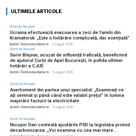
ULTIMELE ARTICOLE
Diverse Noutati
Ucraina efectuează evacuarea a zeci de familii din
Kramatorsk: „Este o hotărâre complicată, dar esențială”
Autorii Tarancutaurbana.ro
-
5 august 2026
Diverse Noutati
Sorin Blejnar, acuzat de influență traficată, beneficiind
de ajutorul Curții de Apel București, în pofida ultimei
hotărâri a CJUE
Autorii Tarancutaurbana.ro
-
5 august 2026
Diverse Noutati
Avertisment din partea unui specialist: „Examinați ce
ați semnat și până când este valabil prețul” în lumina
majorării facturii la electricitate
Autorii Tarancutaurbana.ro
-
5 august 2026
Diverse Noutati
Nicușor Dan contestă ajustările PSD la legislația privind
decarbonizarea: „Voi examina cu cea mai mare…