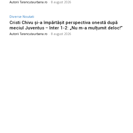
Autorii Tarancutaurbana.ro
-
8 august 2026
Diverse Noutati
Cristi Chivu și-a împărtășit perspectiva onestă după
meciul Juventus – Inter 1-2: „Nu m-a mulțumit deloc!”
Autorii Tarancutaurbana.ro
-
8 august 2026
Ultimele postari:
Ambulanță agredată cu topoarele într-o localitate din Cluj,
după ce un video pe TikTok a afirmat că „fură…
9 august 2026
Farul – Csikszereda 3-2: „Marinarii” câștigă la Ovidiu într-o
partidă impresionantă împotriva ciucanilor.