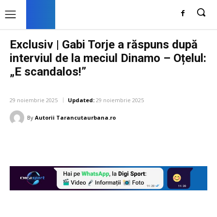
Exclusiv | Gabi Torje a răspuns după
interviul de la meciul Dinamo – Oțelul:
„E scandalos!”
DIVERSE NOUTATI
29 noiembrie 2025
Updated:
29 noiembrie 2025
By
Autorii Tarancutaurbana.ro
Facebook
Twitter
Pinterest
W