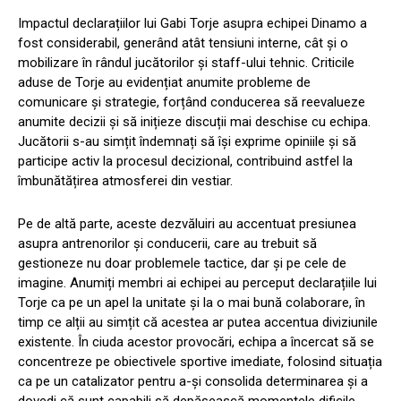
Impactul declarațiilor lui Gabi Torje asupra echipei Dinamo a
fost considerabil, generând atât tensiuni interne, cât și o
mobilizare în rândul jucătorilor și staff-ului tehnic. Criticile
aduse de Torje au evidențiat anumite probleme de
comunicare și strategie, forțând conducerea să reevalueze
anumite decizii și să inițieze discuții mai deschise cu echipa.
Jucătorii s-au simțit îndemnați să își exprime opiniile și să
participe activ la procesul decizional, contribuind astfel la
îmbunătățirea atmosferei din vestiar.
Pe de altă parte, aceste dezvăluiri au accentuat presiunea
asupra antrenorilor și conducerii, care au trebuit să
gestioneze nu doar problemele tactice, dar și pe cele de
imagine. Anumiți membri ai echipei au perceput declarațiile lui
Torje ca pe un apel la unitate și la o mai bună colaborare, în
timp ce alții au simțit că acestea ar putea accentua diviziunile
existente. În ciuda acestor provocări, echipa a încercat să se
concentreze pe obiectivele sportive imediate, folosind situația
ca pe un catalizator pentru a-și consolida determinarea și a
dovedi că sunt capabili să depășească momentele dificile.