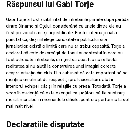
Răspunsul lui Gabi Torje
Gabi Torje a fost vizibil iritat de întrebările primite după partida
dintre Dinamo și Oțelul, considerând că unele dintre ele au
fost provocatoare și nejustificate. Fostul internațional a
punctat că, deși înțelege curiozitatea publicului și a
jurnaliștilor, există o limită care nu ar trebui depășită. Torje a
declarat că este dezamăgit de tonul și contextul în care au
fost adresate întrebările, simțind că acestea nu reflectă
realitatea și nu ajută la construirea unei imagini corecte
despre situația din club. El a subliniat că este important să se
mențină un climat de respect și profesionalism, atât în
interiorul echipei, cât și în relațiile cu presa. Totodată, Torje a
scos în evidență că este esențial ca jucătorii să fie susținuți
moral, mai ales în momentele dificile, pentru a performa la cel
mai înalt nivel.
Declarațiile disputate