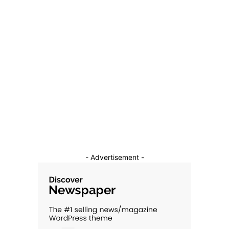
Categorii
Diverse Noutati
1149
Afaceri si Industrii
39
Sanatate / Hobby
18
Auto
16
Constructii
11
Cultura si Entertainment
10
- Advertisement -