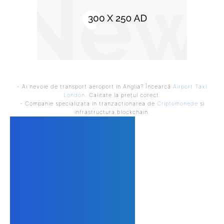
- Ai nevoie de transport aeroport in Anglia? Încearcă
Airport Taxi
London
. Calitate la prețul corect.
- Companie specializata in tranzactionarea de
Criptomonede
si
infrastructura blockchain.