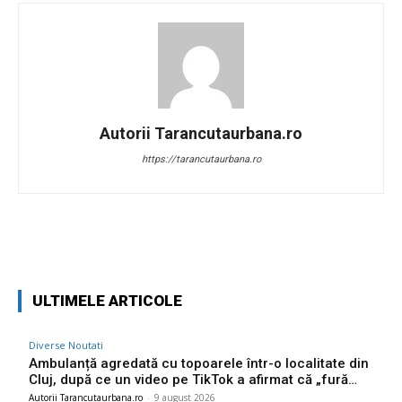
Autorii Tarancutaurbana.ro
https://tarancutaurbana.ro
Facebook
Twitter
Pinterest
W
ULTIMELE ARTICOLE
Diverse Noutati
Ambulanță agredată cu topoarele într-o localitate din
Cluj, după ce un video pe TikTok a afirmat că „fură…
Autorii Tarancutaurbana.ro
-
9 august 2026