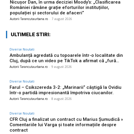
Nicușor Dan, în urma deciziei Moody’s: „Clasificarea
României rămâne grație eforturilor instituțiilor,
populației și sectorului de afaceri”
Autorii Tarancutaurbana.ro
-
7 august 2026
ULTIMELE STIRI:
Diverse Noutati
Ambulanță agredată cu topoarele într-o localitate din
Cluj, după ce un video pe TikTok a afirmat că „fură…
Autorii Tarancutaurbana.ro
-
9 august 2026
Diverse Noutati
Farul – Csikszereda 3-2: „Marinarii” câștigă la Ovidiu
într-o partidă impresionantă împotriva ciucanilor.
Autorii Tarancutaurbana.ro
-
8 august 2026
Diverse Noutati
CFR Cluj a finalizat un contract cu Marius Șumudică »
Comentariile lui Varga și toate informațiile despre
contract