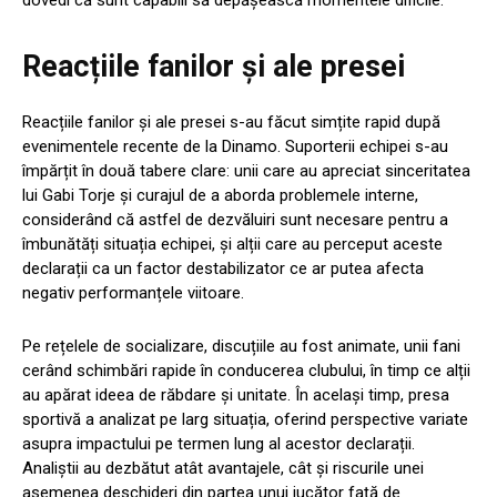
Reacțiile fanilor și ale presei
Reacțiile fanilor și ale presei s-au făcut simțite rapid după
evenimentele recente de la Dinamo. Suporterii echipei s-au
împărțit în două tabere clare: unii care au apreciat sinceritatea
lui Gabi Torje și curajul de a aborda problemele interne,
considerând că astfel de dezvăluiri sunt necesare pentru a
îmbunătăți situația echipei, și alții care au perceput aceste
declarații ca un factor destabilizator ce ar putea afecta
negativ performanțele viitoare.
Pe rețelele de socializare, discuțiile au fost animate, unii fani
cerând schimbări rapide în conducerea clubului, în timp ce alții
au apărat ideea de răbdare și unitate. În același timp, presa
sportivă a analizat pe larg situația, oferind perspective variate
asupra impactului pe termen lung al acestor declarații.
Analiștii au dezbătut atât avantajele, cât și riscurile unei
asemenea deschideri din partea unui jucător față de