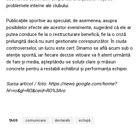
problemele interne ale clubului.
Publicațiile sportive au speculat, de asemenea, asupra
posibilelor efecte ale acestor evenimente, sugerând că ele ar
putea conduce fie la o restructurare benefică, fie la o criză
prelungită dacă nu sunt gestionate corespunzător. În ciuda
controverselor, un lucru este cert: Dinamo se află acum sub o
atenție sporită, iar fiecare decizie viitoare va fi atent urmărită
de fani și media, așteptându-se soluții clare și măsuri
concrete pentru a restabili echilibrul și performanța echipei.
Sursa articol / foto: https://news.google.com/home?
hl=ro&gl=RO&ceid=RO%3Aro
TAGS
comunicare
declaratii
echipă