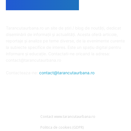
DESPRE NOI
Tarancutaurbana.ro un site de știri / blog de noutăți, dedicat
diseminării de informații și actualități. Acesta oferă articole,
reportaje și analize pe teme diverse, de la evenimente curente
la subiecte specifice de interes. Este un spațiu digital pentru
informare și educație. Contactati-ne oricand la adresa:
contact@tarancutaurbana.ro
Contacteaza-ne:
contact@tarancutaurbana.ro
URMARESTE-NE
Contact www.tarancutaurbana.ro
Politica de cookies (GDPR)