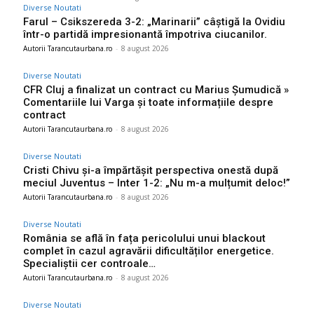
Diverse Noutati
Farul – Csikszereda 3-2: „Marinarii” câștigă la Ovidiu
într-o partidă impresionantă împotriva ciucanilor.
Autorii Tarancutaurbana.ro
-
8 august 2026
Diverse Noutati
CFR Cluj a finalizat un contract cu Marius Șumudică »
Comentariile lui Varga și toate informațiile despre
contract
Autorii Tarancutaurbana.ro
-
8 august 2026
Diverse Noutati
Cristi Chivu și-a împărtășit perspectiva onestă după
meciul Juventus – Inter 1-2: „Nu m-a mulțumit deloc!”
Autorii Tarancutaurbana.ro
-
8 august 2026
Diverse Noutati
România se află în fața pericolului unui blackout
complet în cazul agravării dificultăților energetice.
Specialiștii cer controale…
Autorii Tarancutaurbana.ro
-
8 august 2026
Diverse Noutati