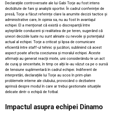
Declarațiile controversate ale lui Gabi Torje au fost intens
dezbătute de fani și analiștii sportivi. În cadrul conferinței de
presă, Torje a făcut referințe clare la anumite decizii tactice și
administrative care, în opinia sa, nu au fost în avantajul
echipei. El a menționat că există o discrepanță între
așteptările conducerii și realitatea de pe teren, sugerând că
uneori deciziile luate nu sunt aliniate cu nevoile și potențialul
actual al echipei. Torje a criticat și lipsa de comunicare
eficientă între staff-ul tehnic și jucători, subliniind că acest
aspect poate afecta coeziunea și moralul echipei. Aceste
afirmații au generat reacții mixte, unii considerându-le un act
de curaj și sinceritate, în timp ce alții le-au văzut ca pe o sursă
de tensiune suplimentară în cadrul echipei. Indiferent de
interpretări, declarațiile lui Torje au scos în prim-plan
problemele interne ale clubului, provocând o dezbatere
aprinsă despre modul în care ar trebui gestionate situațiile
delicate dintr-o echipă de fotbal.
Impactul asupra echipei Dinamo