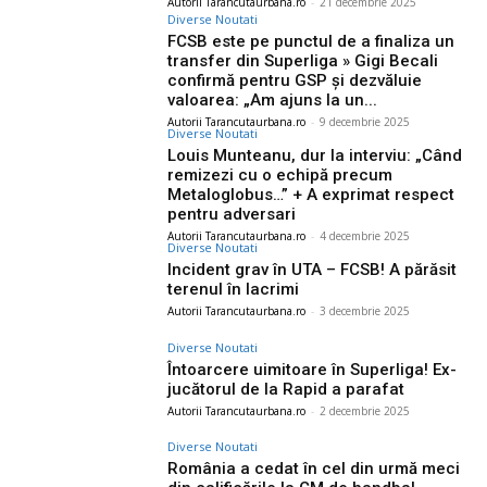
Autorii Tarancutaurbana.ro
-
21 decembrie 2025
Diverse Noutati
FCSB este pe punctul de a finaliza un
transfer din Superliga » Gigi Becali
confirmă pentru GSP și dezvăluie
valoarea: „Am ajuns la un...
Autorii Tarancutaurbana.ro
-
9 decembrie 2025
Diverse Noutati
Louis Munteanu, dur la interviu: „Când
remizezi cu o echipă precum
Metaloglobus…” + A exprimat respect
pentru adversari
Autorii Tarancutaurbana.ro
-
4 decembrie 2025
Diverse Noutati
Incident grav în UTA – FCSB! A părăsit
terenul în lacrimi
Autorii Tarancutaurbana.ro
-
3 decembrie 2025
Diverse Noutati
Întoarcere uimitoare în Superliga! Ex-
jucătorul de la Rapid a parafat
Autorii Tarancutaurbana.ro
-
2 decembrie 2025
Diverse Noutati
România a cedat în cel din urmă meci