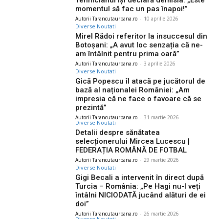
Tehnicianul își declară demisia: „Este
momentul să fac un pas înapoi!”
Autorii Tarancutaurbana.ro
-
10 aprilie 2026
Diverse Noutati
Mirel Rădoi referitor la insuccesul din
Botoșani: „A avut loc senzația că ne-
am întâlnit pentru prima oară”
Autorii Tarancutaurbana.ro
-
3 aprilie 2026
Diverse Noutati
Gică Popescu îl atacă pe jucătorul de
bază al naționalei României: „Am
impresia că ne face o favoare că se
prezintă”
Autorii Tarancutaurbana.ro
-
31 martie 2026
Diverse Noutati
Detalii despre sănătatea
selecționerului Mircea Lucescu |
FEDERAȚIA ROMÂNĂ DE FOTBAL
Autorii Tarancutaurbana.ro
-
29 martie 2026
Diverse Noutati
Gigi Becali a intervenit în direct după
Turcia – România: „Pe Hagi nu-l veți
întâlni NICIODATĂ jucând alături de ei
doi”
Autorii Tarancutaurbana.ro
-
26 martie 2026
Diverse Noutati