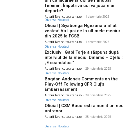
din calificările la CM de handbal
feminin. Împotriva cui va juca mai
departe?
Autorii Tarancutaurbana.ro
-
1 decembrie 2025
Diverse Noutati
Oficial | Siyabonga Ngezana a aflat
vestea! Va lipsi de la ultimele meciuri
din 2025 la FCSB
Autorii Tarancutaurbana.ro
-
1 decembrie 2025
Diverse Noutati
Exclusiv | Gabi Torje a răspuns după
interviul de la meciul Dinamo – Oțelul:
„E scandalos!”
Autorii Tarancutaurbana.ro
-
29 noiembrie 2025
Diverse Noutati
Bogdan Andone’s Comments on the
Play-Off Following CFR Cluj’s
Embarrassment
Autorii Tarancutaurbana.ro
-
29 noiembrie 2025
Diverse Noutati
Oficial | CSM București a numit un nou
antrenor
Autorii Tarancutaurbana.ro
-
28 noiembrie 2025
Diverse Noutati