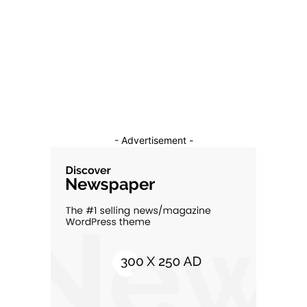
Sanatate / Hobby
18
Auto
16
Constructii
11
Cultura si Entertainment
10
- Advertisement -