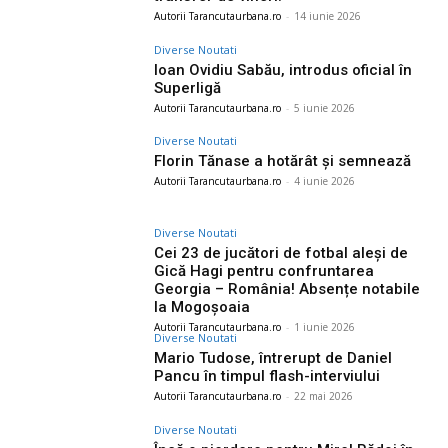
Autorii Tarancutaurbana.ro
-
14 iunie 2026
Diverse Noutati
Ioan Ovidiu Sabău, introdus oficial în
Superligă
Autorii Tarancutaurbana.ro
-
5 iunie 2026
Diverse Noutati
Florin Tănase a hotărât și semnează
Autorii Tarancutaurbana.ro
-
4 iunie 2026
Diverse Noutati
Cei 23 de jucători de fotbal aleși de
Gică Hagi pentru confruntarea
Georgia – România! Absențe notabile
la Mogoșoaia
Autorii Tarancutaurbana.ro
-
1 iunie 2026
Diverse Noutati
Mario Tudose, întrerupt de Daniel
Pancu în timpul flash-interviului
Autorii Tarancutaurbana.ro
-
22 mai 2026
Diverse Noutati