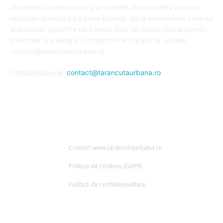
diseminării de informații și actualități. Acesta oferă articole,
reportaje și analize pe teme diverse, de la evenimente curente
la subiecte specifice de interes. Este un spațiu digital pentru
informare și educație. Contactati-ne oricand la adresa:
contact@tarancutaurbana.ro
Contacteaza-ne:
contact@tarancutaurbana.ro
URMARESTE-NE
Contact www.tarancutaurbana.ro
Politica de cookies (GDPR)
Politică de confidențialitate