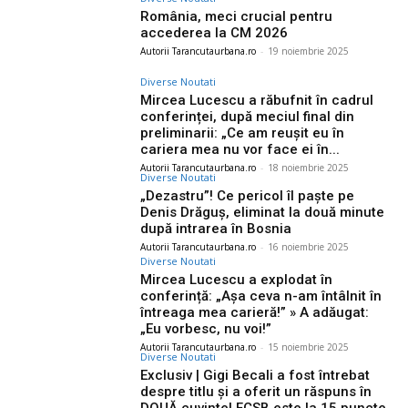
România, meci crucial pentru
accederea la CM 2026
Autorii Tarancutaurbana.ro
-
19 noiembrie 2025
Diverse Noutati
Mircea Lucescu a răbufnit în cadrul
conferinței, după meciul final din
preliminarii: „Ce am reușit eu în
cariera mea nu vor face ei în...
Autorii Tarancutaurbana.ro
-
18 noiembrie 2025
Diverse Noutati
„Dezastru”! Ce pericol îl paște pe
Denis Drăguș, eliminat la două minute
după intrarea în Bosnia
Autorii Tarancutaurbana.ro
-
16 noiembrie 2025
Diverse Noutati
Mircea Lucescu a explodat în
conferință: „Așa ceva n-am întâlnit în
întreaga mea carieră!” » A adăugat:
„Eu vorbesc, nu voi!”
Autorii Tarancutaurbana.ro
-
15 noiembrie 2025
Diverse Noutati
Exclusiv | Gigi Becali a fost întrebat
despre titlu și a oferit un răspuns în
DOUĂ cuvinte! FCSB este la 15 puncte