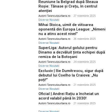
Reuniune la Belgrad după Steaua
Roșie: Tănase și Crețu, în centrul
atenției
Autorii Tarancutaurbana.ro
-
27 noiembrie 2025
Diverse Noutati
Mihai Stoica, uimit de viitoarea
oponentă din Europa League: „Nimeni
nu a atins acest nivel”
Autorii Tarancutaurbana.ro
-
26 noiembrie 2025
Diverse Noutati
SuperLiga: Autorul golului pentru
Dinamo a dezvăluit ținta echipei după
remiza de la Botoșani
Autorii Tarancutaurbana.ro
-
24 noiembrie 2025
Diverse Noutati
Exclusiv | Ilie Dumitrescu, sigur după
debutul lui Coelho la Craiova: „Nu
poți!”
Autorii Tarancutaurbana.ro
-
21 noiembrie 2025
Diverse Noutati
Oficial | Andrei Rațiu a încheiat un
acord valabil până în 2030!
Autorii Tarancutaurbana.ro
-
21 noiembrie 2025
Diverse Noutati