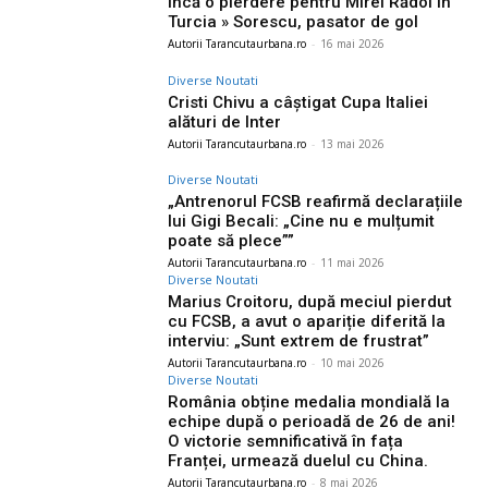
Încă o pierdere pentru Mirel Rădoi în
Turcia » Sorescu, pasator de gol
Autorii Tarancutaurbana.ro
-
16 mai 2026
Diverse Noutati
Cristi Chivu a câștigat Cupa Italiei
alături de Inter
Autorii Tarancutaurbana.ro
-
13 mai 2026
Diverse Noutati
„Antrenorul FCSB reafirmă declarațiile
lui Gigi Becali: „Cine nu e mulțumit
poate să plece””
Autorii Tarancutaurbana.ro
-
11 mai 2026
Diverse Noutati
Marius Croitoru, după meciul pierdut
cu FCSB, a avut o apariție diferită la
interviu: „Sunt extrem de frustrat”
Autorii Tarancutaurbana.ro
-
10 mai 2026
Diverse Noutati
România obține medalia mondială la
echipe după o perioadă de 26 de ani!
O victorie semnificativă în fața
Franței, urmează duelul cu China.
Autorii Tarancutaurbana.ro
-
8 mai 2026