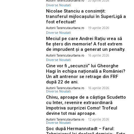
Autorii Tarancutaurbana.ro
-
20 aprilie 2026
Diverse Noutati
Nicolae Stanciu a consimțit:
transferul mijlocașului în SuperLigă a
fost efectuat!
Autorii Tarancutaurbana.ro
-
19 aprilie 2026
Diverse Noutati
Meciul pe care Andrei Rațiu vrea să
fie șters din memorie! A fost extrem
de imprudent și a generat un penalty.
Autorii Tarancutaurbana.ro
-
16 aprilie 2026
Diverse Noutati
Cine vor fi „secunzii” lui Gheorghe
Hagi în echipa națională a României?
Un alt antrenor se retrage din FRF
după 22 de ani.
Autorii Tarancutaurbana.ro
-
16 aprilie 2026
Diverse Noutati
Chivu, aproape de a câștiga Scudetto
cu Inter, revenire extraordinară
împotriva surprizei Como! Trofeul
devine tot mai aproape.
Autorii Tarancutaurbana.ro
-
12 aprilie 2026
Diverse Noutati
Șoc după Hermannstadt – Farul: