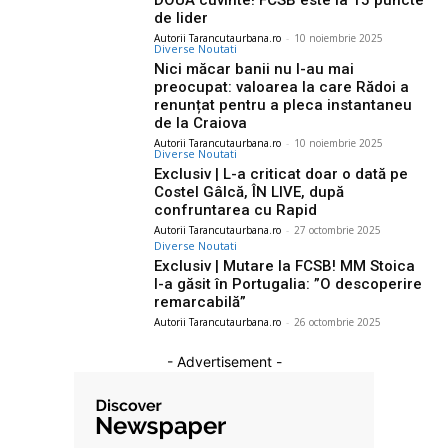
de lider
Autorii Tarancutaurbana.ro
-
10 noiembrie 2025
Diverse Noutati
Nici măcar banii nu l-au mai
preocupat: valoarea la care Rădoi a
renunțat pentru a pleca instantaneu
de la Craiova
Autorii Tarancutaurbana.ro
-
10 noiembrie 2025
Diverse Noutati
Exclusiv | L-a criticat doar o dată pe
Costel Gâlcă, ÎN LIVE, după
confruntarea cu Rapid
Autorii Tarancutaurbana.ro
-
27 octombrie 2025
Diverse Noutati
Exclusiv | Mutare la FCSB! MM Stoica
l-a găsit în Portugalia: ”O descoperire
remarcabilă”
Autorii Tarancutaurbana.ro
-
26 octombrie 2025
- Advertisement -