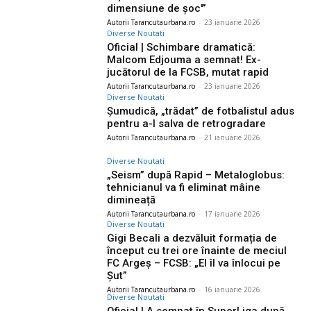
dimensiune de șoc'”
Autorii Tarancutaurbana.ro
-
23 ianuarie 2026
Diverse Noutati
Oficial | Schimbare dramatică:
Malcom Edjouma a semnat! Ex-
jucătorul de la FCSB, mutat rapid
Autorii Tarancutaurbana.ro
-
23 ianuarie 2026
Diverse Noutati
Șumudică, „trădat” de fotbalistul adus
pentru a-l salva de retrogradare
Autorii Tarancutaurbana.ro
-
21 ianuarie 2026
Diverse Noutati
„Seism” după Rapid – Metaloglobus:
tehnicianul va fi eliminat mâine
dimineață
Autorii Tarancutaurbana.ro
-
17 ianuarie 2026
Diverse Noutati
Gigi Becali a dezvăluit formația de
început cu trei ore înainte de meciul
FC Argeș – FCSB: „El îl va înlocui pe
Șut”
Autorii Tarancutaurbana.ro
-
16 ianuarie 2026
Diverse Noutati