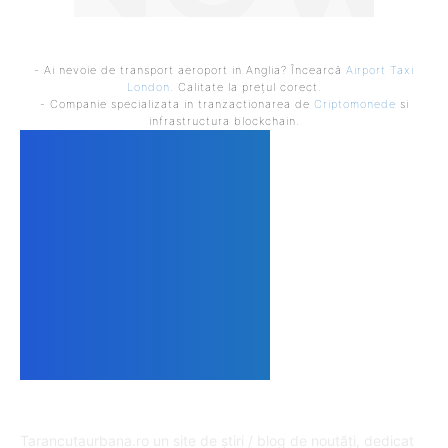
- Ai nevoie de transport aeroport in Anglia? Încearcă
Airport Taxi
London
. Calitate la prețul corect.
- Companie specializata in tranzactionarea de
Criptomonede
si
infrastructura blockchain.
DESPRE NOI
Tarancutaurbana.ro un site de știri / blog de noutăți, dedicat