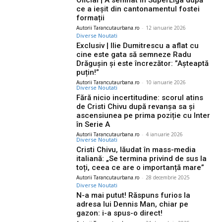
Oficial | A semnat în SuperLiga după
ce a ieșit din cantonamentul fostei
formații
Autorii Tarancutaurbana.ro
-
12 ianuarie 2026
Diverse Noutati
Exclusiv | Ilie Dumitrescu a aflat cu
cine este gata să semneze Radu
Drăgușin și este încrezător: ”Așteaptă
puțin!”
Autorii Tarancutaurbana.ro
-
10 ianuarie 2026
Diverse Noutati
Fără nicio incertitudine: scorul atins
de Cristi Chivu după revanșa sa și
ascensiunea pe prima poziție cu Inter
în Serie A
Autorii Tarancutaurbana.ro
-
4 ianuarie 2026
Diverse Noutati
Cristi Chivu, lăudat în mass-media
italiană: „Se termina privind de sus la
toți, ceea ce are o importanță mare”
Autorii Tarancutaurbana.ro
-
28 decembrie 2025
Diverse Noutati
N-a mai putut! Răspuns furios la
adresa lui Dennis Man, chiar pe
gazon: i-a spus-o direct!