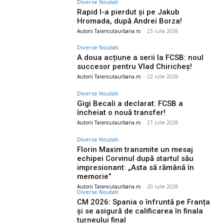
Diverse Noutati
Rapid l-a pierdut și pe Jakub
Hromada, după Andrei Borza!
Autorii Tarancutaurbana.ro
-
23 iulie 2026
Diverse Noutati
A doua acțiune a serii la FCSB: noul
succesor pentru Vlad Chiricheș!
Autorii Tarancutaurbana.ro
-
22 iulie 2026
Diverse Noutati
Gigi Becali a declarat: FCSB a
încheiat o nouă transfer!
Autorii Tarancutaurbana.ro
-
21 iulie 2026
Diverse Noutati
Florin Maxim transmite un mesaj
echipei Corvinul după startul său
impresionant: „Asta să rămână în
memorie”
Autorii Tarancutaurbana.ro
-
20 iulie 2026
Diverse Noutati
CM 2026: Spania o înfruntă pe Franța
și se asigură de calificarea în finala
turneului final