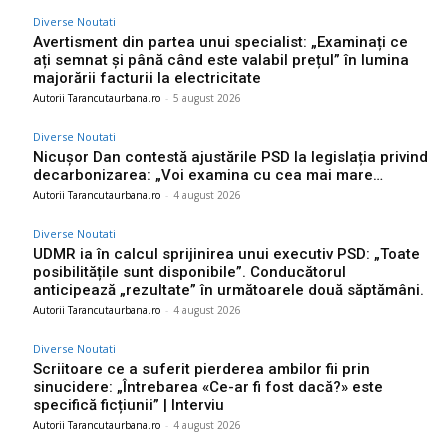
Diverse Noutati
Avertisment din partea unui specialist: „Examinați ce
ați semnat și până când este valabil prețul” în lumina
majorării facturii la electricitate
Autorii Tarancutaurbana.ro
-
5 august 2026
Diverse Noutati
Nicușor Dan contestă ajustările PSD la legislația privind
decarbonizarea: „Voi examina cu cea mai mare…
Autorii Tarancutaurbana.ro
-
4 august 2026
Diverse Noutati
UDMR ia în calcul sprijinirea unui executiv PSD: „Toate
posibilitățile sunt disponibile”. Conducătorul
anticipează „rezultate” în următoarele două săptămâni.
Autorii Tarancutaurbana.ro
-
4 august 2026
Diverse Noutati
Scriitoare ce a suferit pierderea ambilor fii prin
sinucidere: „Întrebarea «Ce-ar fi fost dacă?» este
specifică ficțiunii” | Interviu
Autorii Tarancutaurbana.ro
-
4 august 2026