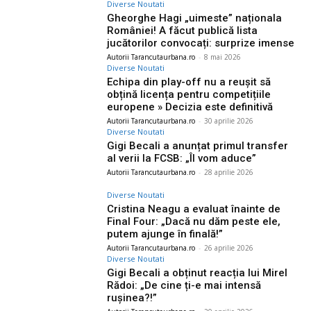
Diverse Noutati
Gheorghe Hagi „uimeste” naționala
României! A făcut publică lista
jucătorilor convocați: surprize imense
Autorii Tarancutaurbana.ro
-
8 mai 2026
Diverse Noutati
Echipa din play-off nu a reușit să
obțină licența pentru competițiile
europene » Decizia este definitivă
Autorii Tarancutaurbana.ro
-
30 aprilie 2026
Diverse Noutati
Gigi Becali a anunțat primul transfer
al verii la FCSB: „Îl vom aduce”
Autorii Tarancutaurbana.ro
-
28 aprilie 2026
Diverse Noutati
Cristina Neagu a evaluat înainte de
Final Four: „Dacă nu dăm peste ele,
putem ajunge în finală!”
Autorii Tarancutaurbana.ro
-
26 aprilie 2026
Diverse Noutati
Gigi Becali a obținut reacția lui Mirel
Rădoi: „De cine ți-e mai intensă
rușinea?!”