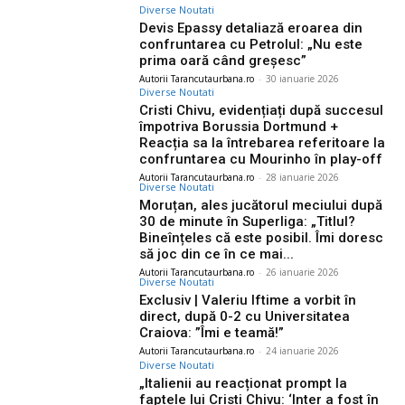
Diverse Noutati
Devis Epassy detaliază eroarea din
confruntarea cu Petrolul: „Nu este
prima oară când greșesc”
Autorii Tarancutaurbana.ro
-
30 ianuarie 2026
Diverse Noutati
Cristi Chivu, evidențiați după succesul
împotriva Borussia Dortmund +
Reacția sa la întrebarea referitoare la
confruntarea cu Mourinho în play-off
Autorii Tarancutaurbana.ro
-
28 ianuarie 2026
Diverse Noutati
Moruțan, ales jucătorul meciului după
30 de minute în Superliga: „Titlul?
Bineînțeles că este posibil. Îmi doresc
să joc din ce în ce mai...
Autorii Tarancutaurbana.ro
-
26 ianuarie 2026
Diverse Noutati
Exclusiv | Valeriu Iftime a vorbit în
direct, după 0-2 cu Universitatea
Craiova: ”Îmi e teamă!”
Autorii Tarancutaurbana.ro
-
24 ianuarie 2026
Diverse Noutati
„Italienii au reacționat prompt la
faptele lui Cristi Chivu: ‘Inter a fost în