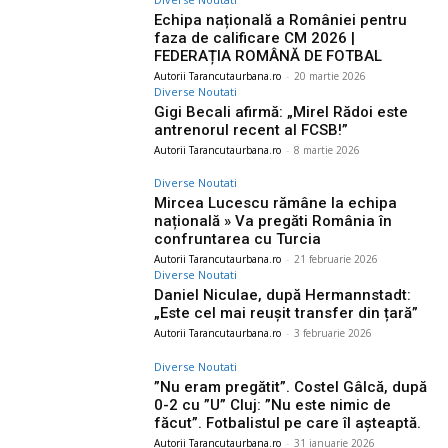
Echipa națională a României pentru
faza de calificare CM 2026 |
FEDERAȚIA ROMÂNĂ DE FOTBAL
Autorii Tarancutaurbana.ro
-
20 martie 2026
Diverse Noutati
Gigi Becali afirmă: „Mirel Rădoi este
antrenorul recent al FCSB!”
Autorii Tarancutaurbana.ro
-
8 martie 2026
Diverse Noutati
Mircea Lucescu rămâne la echipa
națională » Va pregăti România în
confruntarea cu Turcia
Autorii Tarancutaurbana.ro
-
21 februarie 2026
Diverse Noutati
Daniel Niculae, după Hermannstadt:
„Este cel mai reușit transfer din țară”
Autorii Tarancutaurbana.ro
-
3 februarie 2026
Diverse Noutati
”Nu eram pregătit”. Costel Gâlcă, după
0-2 cu ”U” Cluj: ”Nu este nimic de
făcut”. Fotbalistul pe care îl așteaptă.
Autorii Tarancutaurbana.ro
-
31 ianuarie 2026