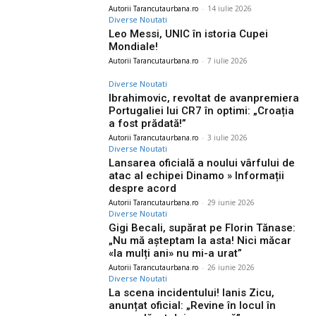
Autorii Tarancutaurbana.ro
-
14 iulie 2026
Diverse Noutati
Leo Messi, UNIC în istoria Cupei
Mondiale!
Autorii Tarancutaurbana.ro
-
7 iulie 2026
Diverse Noutati
Ibrahimovic, revoltat de avanpremiera
Portugaliei lui CR7 în optimi: „Croația
a fost prădată!”
Autorii Tarancutaurbana.ro
-
3 iulie 2026
Diverse Noutati
Lansarea oficială a noului vârfului de
atac al echipei Dinamo » Informații
despre acord
Autorii Tarancutaurbana.ro
-
29 iunie 2026
Diverse Noutati
Gigi Becali, supărat pe Florin Tănase:
„Nu mă așteptam la asta! Nici măcar
«la mulți ani» nu mi-a urat”
Autorii Tarancutaurbana.ro
-
26 iunie 2026
Diverse Noutati
La scena incidentului! Ianis Zicu,
anunțat oficial: „Revine în locul în