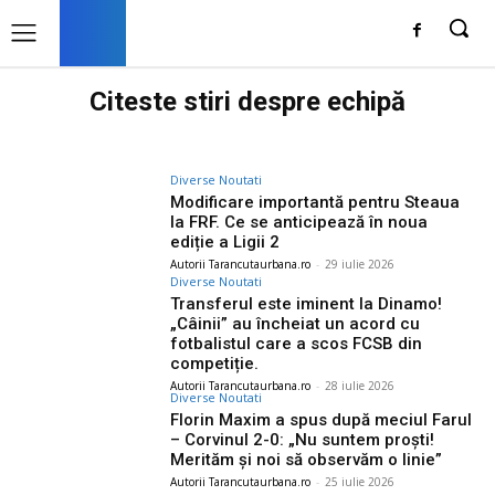
Citeste stiri despre
echipă
Diverse Noutati
Modificare importantă pentru Steaua
la FRF. Ce se anticipează în noua
ediție a Ligii 2
Autorii Tarancutaurbana.ro
-
29 iulie 2026
Diverse Noutati
Transferul este iminent la Dinamo!
„Câinii” au încheiat un acord cu
fotbalistul care a scos FCSB din
competiție.
Autorii Tarancutaurbana.ro
-
28 iulie 2026
Diverse Noutati
Florin Maxim a spus după meciul Farul
– Corvinul 2-0: „Nu suntem proști!
Merităm și noi să observăm o linie”
Autorii Tarancutaurbana.ro
-
25 iulie 2026