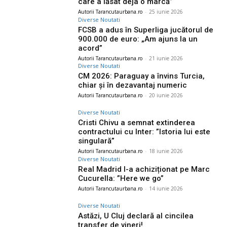
care a lăsat deja o marcă”
Autorii Tarancutaurbana.ro
-
25 iunie 2026
Diverse Noutati
FCSB a adus în Superliga jucătorul de
900.000 de euro: „Am ajuns la un
acord”
Autorii Tarancutaurbana.ro
-
21 iunie 2026
Diverse Noutati
CM 2026: Paraguay a învins Turcia,
chiar și în dezavantaj numeric
Autorii Tarancutaurbana.ro
-
20 iunie 2026
Diverse Noutati
Cristi Chivu a semnat extinderea
contractului cu Inter: ”Istoria lui este
singulară”
Autorii Tarancutaurbana.ro
-
18 iunie 2026
Diverse Noutati
Real Madrid l-a achiziționat pe Marc
Cucurella: ”Here we go”
Autorii Tarancutaurbana.ro
-
14 iunie 2026
Diverse Noutati
Astăzi, U Cluj declară al cincilea
transfer de vineri!