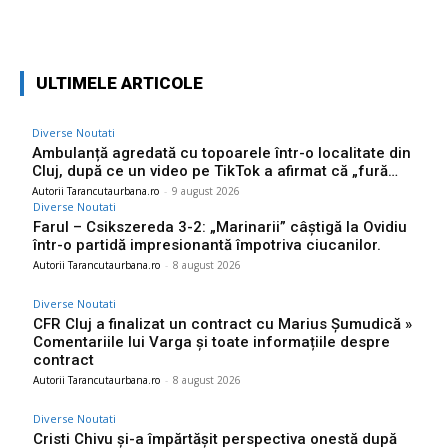
Facebook
Twitter
Pinterest
W
ULTIMELE ARTICOLE
Diverse Noutati
Ambulanță agredată cu topoarele într-o localitate din
Cluj, după ce un video pe TikTok a afirmat că „fură…
Autorii Tarancutaurbana.ro
-
9 august 2026
Diverse Noutati
Farul – Csikszereda 3-2: „Marinarii” câștigă la Ovidiu
într-o partidă impresionantă împotriva ciucanilor.
Autorii Tarancutaurbana.ro
-
8 august 2026
Diverse Noutati
CFR Cluj a finalizat un contract cu Marius Șumudică »
Comentariile lui Varga și toate informațiile despre
contract
Autorii Tarancutaurbana.ro
-
8 august 2026
Diverse Noutati
Cristi Chivu și-a împărtășit perspectiva onestă după