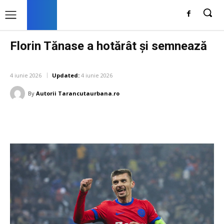
Florin Tănase a hotărât și semnează
DIVERSE NOUTATI
4 iunie 2026
Updated:
4 iunie 2026
By
Autorii Tarancutaurbana.ro
Facebook
Twitter
Pinterest
W