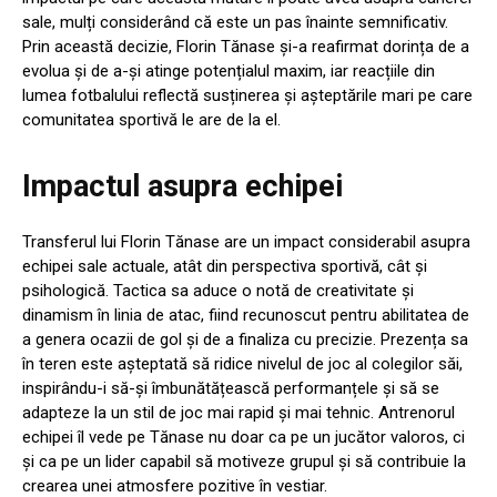
sale, mulți considerând că este un pas înainte semnificativ.
Prin această decizie, Florin Tănase și-a reafirmat dorința de a
evolua și de a-și atinge potențialul maxim, iar reacțiile din
lumea fotbalului reflectă susținerea și așteptările mari pe care
comunitatea sportivă le are de la el.
Impactul asupra echipei
Transferul lui Florin Tănase are un impact considerabil asupra
echipei sale actuale, atât din perspectiva sportivă, cât și
psihologică. Tactica sa aduce o notă de creativitate și
dinamism în linia de atac, fiind recunoscut pentru abilitatea de
a genera ocazii de gol și de a finaliza cu precizie. Prezența sa
în teren este așteptată să ridice nivelul de joc al colegilor săi,
inspirându-i să-și îmbunătățească performanțele și să se
adapteze la un stil de joc mai rapid și mai tehnic. Antrenorul
echipei îl vede pe Tănase nu doar ca pe un jucător valoros, ci
și ca pe un lider capabil să motiveze grupul și să contribuie la
crearea unei atmosfere pozitive în vestiar.