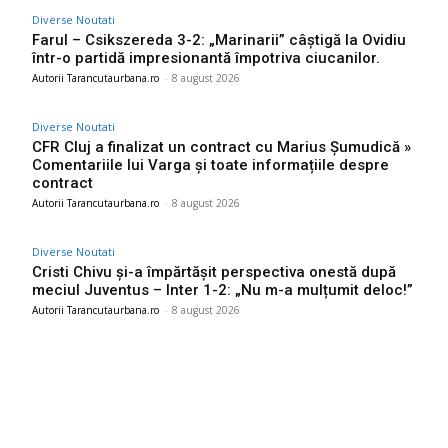
Diverse Noutati
Farul – Csikszereda 3-2: „Marinarii” câștigă la Ovidiu
într-o partidă impresionantă împotriva ciucanilor.
Autorii Tarancutaurbana.ro
-
8 august 2026
Diverse Noutati
CFR Cluj a finalizat un contract cu Marius Șumudică »
Comentariile lui Varga și toate informațiile despre
contract
Autorii Tarancutaurbana.ro
-
8 august 2026
Diverse Noutati
Cristi Chivu și-a împărtășit perspectiva onestă după
meciul Juventus – Inter 1-2: „Nu m-a mulțumit deloc!”
Autorii Tarancutaurbana.ro
-
8 august 2026