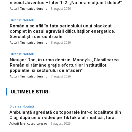
meciul Juventus – Inter 1-2: „Nu m-a mulțumit deloc!”
Autorii Tarancutaurbana.ro
-
8 august 2026
Diverse Noutati
România se află în fața pericolului unui blackout
complet în cazul agravării dificultăților energetice.
Specialiștii cer controale…
Autorii Tarancutaurbana.ro
-
8 august 2026
Diverse Noutati
Nicușor Dan, în urma deciziei Moody’s: „Clasificarea
României rămâne grație eforturilor instituțiilor,
populației și sectorului de afaceri”
Autorii Tarancutaurbana.ro
-
7 august 2026
ULTIMELE STIRI:
Diverse Noutati
Ambulanță agredată cu topoarele într-o localitate din
Cluj, după ce un video pe TikTok a afirmat că „fură…
Autorii Tarancutaurbana.ro
-
9 august 2026