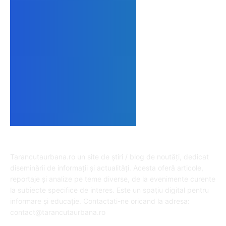
DESPRE NOI
Tarancutaurbana.ro un site de știri / blog de noutăți, dedicat
diseminării de informații și actualități. Acesta oferă articole,
reportaje și analize pe teme diverse, de la evenimente curente
la subiecte specifice de interes. Este un spațiu digital pentru
informare și educație. Contactati-ne oricand la adresa:
contact@tarancutaurbana.ro