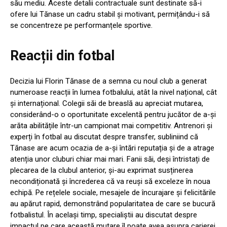
său mediu. Aceste detalii contractuale sunt destinate să-i
ofere lui Tănase un cadru stabil și motivant, permițându-i să
se concentreze pe performanțele sportive.
Reacții din fotbal
Decizia lui Florin Tănase de a semna cu noul club a generat
numeroase reacții în lumea fotbalului, atât la nivel național, cât
și internațional. Colegii săi de breaslă au apreciat mutarea,
considerând-o o oportunitate excelentă pentru jucător de a-și
arăta abilitățile într-un campionat mai competitiv. Antrenori și
experți în fotbal au discutat despre transfer, subliniind că
Tănase are acum ocazia de a-și întări reputația și de a atrage
atenția unor cluburi chiar mai mari. Fanii săi, deși întristați de
plecarea de la clubul anterior, și-au exprimat susținerea
necondiționată și încrederea că va reuși să exceleze în noua
echipă. Pe rețelele sociale, mesajele de încurajare și felicitările
au apărut rapid, demonstrând popularitatea de care se bucură
fotbalistul. În același timp, specialiștii au discutat despre
impactul pe care această mutare îl poate avea asupra carierei