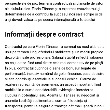
perspectivele de joc, termenii contractuali și planurile de viitor
ale clubului ales. Florin Tănase și-a exprimat entuziasmul și
determinarea de a contribui la succesul noii sale echipe și de
a-și dovedi valoarea pe scena internațională a fotbalului.
Informații despre contract
Contractul pe care Florin Tănase l-a semnat cu noul club este
unul pe termen lung, oferindu-i stabilitate și un mediu propice
dezvoltării sale profesionale. Salariul stabilit reflectă valoarea
sa ca jucător, fiind unul dintre cele mai competitiv de pe piață.
În plus, contractul cuprinde o serie de bonusuri legate de
performanță, inclusiv numărul de goluri înscrise, pase decisive
și alte contribuții esențiale la succesul echipei. Clauza de
reziliere reprezintă, de asemenea, un aspect important, fiind
stabilită la o sumă considerabilă, evidențiind încrederea
clubului în potențialul său. Agenții lui Tănase au negociat și
anumite facilități suplimentare, cum ar fi locuința și
transportul, pentru a asigura o tranziție cât mai ușoară în noul