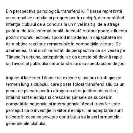
Din perspectiva psihologică, transferul lui Tănase reprezintă
un semnal de ambiție și progres pentru echipă, demonstrând
intenția clubului de a concura la un nivel înalt și de a atrage
jucători de talie internațională. Această mutare poate influența
pozitiv moralul echipei, sporind încrederea în capacitatea lor
de a obține rezultate remarcabile în competițiile viitoare. De
asemenea, fanii sunt încântați de perspectiva de a-l vedea pe
Tănase în acțiune, așteptându-se ca acesta să devină rapid
un favorit al publicului datorită stilului său spectaculos de joc.
Impactul lui Florin Tănase se extinde și asupra strategiei pe
termen lung a clubului, care poate folosi transferul său ca un
punct de plecare pentru atragerea altor jucători de calibru,
întărind astfel echipa și crescând șansele de succes în
competițiile naționale și internaționale. Acest transfer este
perceput ca o investiție în viitorul echipei, iar așteptările sunt
ridicate în ceea ce privește contribuția sa la performanțele
generale ale clubului.