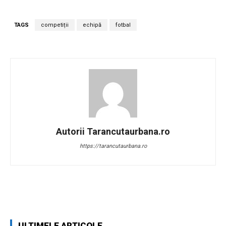
TAGS
competiții
echipă
fotbal
Autorii Tarancutaurbana.ro
https://tarancutaurbana.ro
Facebook
Twitter
Pinterest
W
ULTIMELE ARTICOLE