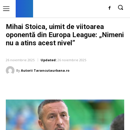
Mihai Stoica, uimit de viitoarea
oponentă din Europa League: „Nimeni
nu a atins acest nivel”
DIVERSE NOUTATI
26 noiembrie 2025
Updated:
26 noiembrie 2025
By
Autorii Tarancutaurbana.ro
Facebook
Twitter
Pinterest
W