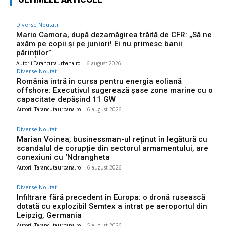
Diverse Noutati
Mario Camora, după dezamăgirea trăită de CFR: „Să ne
axăm pe copii și pe juniori! Ei nu primesc banii
părinților”
Autorii Tarancutaurbana.ro
-
6 august 2026
Diverse Noutati
România intră în cursa pentru energia eoliană
offshore: Executivul sugerează șase zone marine cu o
capacitate depășind 11 GW
Autorii Tarancutaurbana.ro
-
6 august 2026
Diverse Noutati
Marian Voinea, businessman-ul reținut în legătură cu
scandalul de corupție din sectorul armamentului, are
conexiuni cu ‘Ndrangheta
Autorii Tarancutaurbana.ro
-
6 august 2026
Diverse Noutati
Infiltrare fără precedent în Europa: o dronă rusească
dotată cu explozibil Semtex a intrat pe aeroportul din
Leipzig, Germania
Autorii Tarancutaurbana.ro
-
5 august 2026