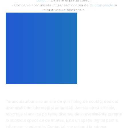
London
. Calitate la prețul corect.
- Companie specializata in tranzactionarea de
Criptomonede
si
infrastructura blockchain.
DESPRE NOI
Tarancutaurbana.ro un site de știri / blog de noutăți, dedicat
diseminării de informații și actualități. Acesta oferă articole,
reportaje și analize pe teme diverse, de la evenimente curente
la subiecte specifice de interes. Este un spațiu digital pentru
informare și educație. Contactati-ne oricand la adresa: