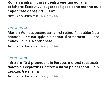
România intră în cursa pentru energia eoliană
offshore: Executivul sugerează șase zone marine cu o
capacitate depășind 11 GW
Autorii Tarancutaurbana.ro
-
6 august 2026
Diverse Noutati
Marian Voinea, businessman-ul reținut în legătură cu
scandalul de corupție din sectorul armamentului, are
conexiuni cu ‘Ndrangheta
Autorii Tarancutaurbana.ro
-
6 august 2026
Diverse Noutati
Infiltrare fără precedent în Europa: o dronă rusească
dotată cu explozibil Semtex a intrat pe aeroportul din
Leipzig, Germania
Autorii Tarancutaurbana.ro
-
5 august 2026