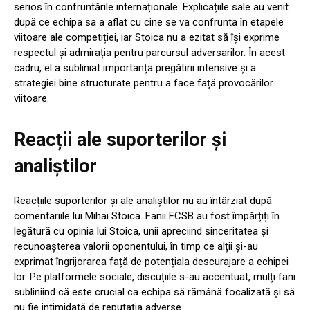
serios în confruntările internaționale. Explicațiile sale au venit
după ce echipa sa a aflat cu cine se va confrunta în etapele
viitoare ale competiției, iar Stoica nu a ezitat să își exprime
respectul și admirația pentru parcursul adversarilor. În acest
cadru, el a subliniat importanța pregătirii intensive și a
strategiei bine structurate pentru a face față provocărilor
viitoare.
Reacții ale suporterilor și
analiștilor
Reacțiile suporterilor și ale analiștilor nu au întârziat după
comentariile lui Mihai Stoica. Fanii FCSB au fost împărțiți în
legătură cu opinia lui Stoica, unii apreciind sinceritatea și
recunoașterea valorii oponentului, în timp ce alții și-au
exprimat îngrijorarea față de potențiala descurajare a echipei
lor. Pe platformele sociale, discuțiile s-au accentuat, mulți fani
subliniind că este crucial ca echipa să rămână focalizată și să
nu fie intimidată de reputația adverse.