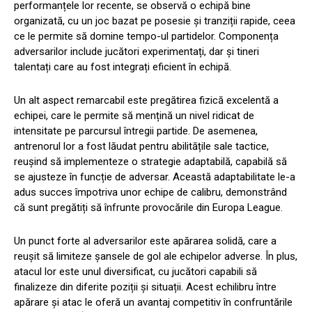
performanțele lor recente, se observă o echipă bine
organizată, cu un joc bazat pe posesie și tranziții rapide, ceea
ce le permite să domine tempo-ul partidelor. Componența
adversarilor include jucători experimentați, dar și tineri
talentați care au fost integrați eficient în echipă.
Un alt aspect remarcabil este pregătirea fizică excelentă a
echipei, care le permite să mențină un nivel ridicat de
intensitate pe parcursul întregii partide. De asemenea,
antrenorul lor a fost lăudat pentru abilitățile sale tactice,
reușind să implementeze o strategie adaptabilă, capabilă să
se ajusteze în funcție de adversar. Această adaptabilitate le-a
adus succes împotriva unor echipe de calibru, demonstrând
că sunt pregătiți să înfrunte provocările din Europa League.
Un punct forte al adversarilor este apărarea solidă, care a
reușit să limiteze șansele de gol ale echipelor adverse. În plus,
atacul lor este unul diversificat, cu jucători capabili să
finalizeze din diferite poziții și situații. Acest echilibru între
apărare și atac le oferă un avantaj competitiv în confruntările