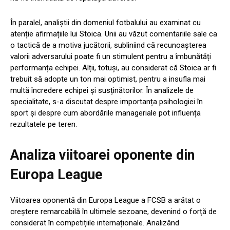
În paralel, analiștii din domeniul fotbalului au examinat cu
atenție afirmațiile lui Stoica. Unii au văzut comentariile sale ca
o tactică de a motiva jucătorii, subliniind că recunoașterea
valorii adversarului poate fi un stimulent pentru a îmbunătăți
performanța echipei. Alții, totuși, au considerat că Stoica ar fi
trebuit să adopte un ton mai optimist, pentru a insufla mai
multă încredere echipei și susținătorilor. În analizele de
specialitate, s-a discutat despre importanța psihologiei în
sport și despre cum abordările manageriale pot influența
rezultatele pe teren.
Analiza viitoarei oponente din
Europa League
Viitoarea oponentă din Europa League a FCSB a arătat o
creștere remarcabilă în ultimele sezoane, devenind o forță de
considerat în competițiile internaționale. Analizând