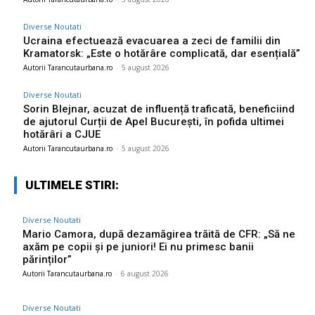
Diverse Noutati
Ucraina efectuează evacuarea a zeci de familii din
Kramatorsk: „Este o hotărâre complicată, dar esențială”
Autorii Tarancutaurbana.ro
-
5 august 2026
Diverse Noutati
Sorin Blejnar, acuzat de influență traficată, beneficiind
de ajutorul Curții de Apel București, în pofida ultimei
hotărâri a CJUE
Autorii Tarancutaurbana.ro
-
5 august 2026
ULTIMELE STIRI:
Diverse Noutati
Mario Camora, după dezamăgirea trăită de CFR: „Să ne
axăm pe copii și pe juniori! Ei nu primesc banii
părinților”
Autorii Tarancutaurbana.ro
-
6 august 2026
Diverse Noutati