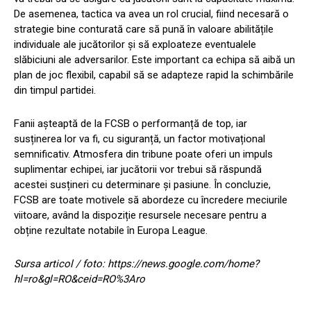
De asemenea, tactica va avea un rol crucial, fiind necesară o
strategie bine conturată care să pună în valoare abilitățile
individuale ale jucătorilor și să exploateze eventualele
slăbiciuni ale adversarilor. Este important ca echipa să aibă un
plan de joc flexibil, capabil să se adapteze rapid la schimbările
din timpul partidei.
Fanii așteaptă de la FCSB o performanță de top, iar
susținerea lor va fi, cu siguranță, un factor motivațional
semnificativ. Atmosfera din tribune poate oferi un impuls
suplimentar echipei, iar jucătorii vor trebui să răspundă
acestei susțineri cu determinare și pasiune. În concluzie,
FCSB are toate motivele să abordeze cu încredere meciurile
viitoare, având la dispoziție resursele necesare pentru a
obține rezultate notabile în Europa League.
Sursa articol / foto: https://news.google.com/home?
hl=ro&gl=RO&ceid=RO%3Aro