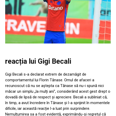
reacția lui Gigi Becali
Gigi Becali s-a declarat extrem de dezamăgit de
comportamentul lui Florin Tănase. Omul de afaceri a
recunoscut că nu se aștepta ca Tănase să nu-i spună nici
măcar un simplu „la mulți ani”, considerând acest gest drept o
dovadă de lipsă de respect și apreciere. Becali a subliniat că,
în timp, a avut încredere în Tănase și l-a sprijinit în momentele
dificile, iar această reacție l-a luat prin surprindere.
Nemulțumirea sa a fost evidentă, exprimându-și regretul că