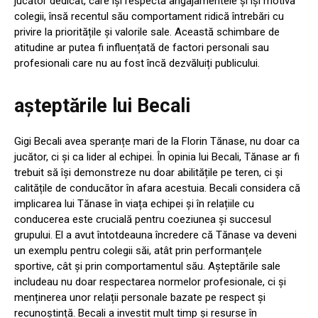
jucător dedicat, care își respecta angajamentele și își motiva
colegii, însă recentul său comportament ridică întrebări cu
privire la prioritățile și valorile sale. Această schimbare de
atitudine ar putea fi influențată de factori personali sau
profesionali care nu au fost încă dezvăluiți publicului.
așteptările lui Becali
Gigi Becali avea speranțe mari de la Florin Tănase, nu doar ca
jucător, ci și ca lider al echipei. În opinia lui Becali, Tănase ar fi
trebuit să își demonstreze nu doar abilitățile pe teren, ci și
calitățile de conducător în afara acestuia. Becali considera că
implicarea lui Tănase în viața echipei și în relațiile cu
conducerea este crucială pentru coeziunea și succesul
grupului. El a avut întotdeauna încredere că Tănase va deveni
un exemplu pentru colegii săi, atât prin performanțele
sportive, cât și prin comportamentul său. Așteptările sale
includeau nu doar respectarea normelor profesionale, ci și
menținerea unor relații personale bazate pe respect și
recunoștință. Becali a investit mult timp și resurse în