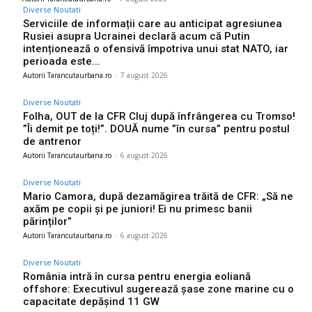
Diverse Noutati
Serviciile de informații care au anticipat agresiunea
Rusiei asupra Ucrainei declară acum că Putin
intenționează o ofensivă împotriva unui stat NATO, iar
perioada este...
Autorii Tarancutaurbana.ro
-
7 august 2026
Diverse Noutati
Folha, OUT de la CFR Cluj după înfrângerea cu Tromso!
”Îi demit pe toți!”. DOUĂ nume ”în cursa” pentru postul
de antrenor
Autorii Tarancutaurbana.ro
-
6 august 2026
Diverse Noutati
Mario Camora, după dezamăgirea trăită de CFR: „Să ne
axăm pe copii și pe juniori! Ei nu primesc banii
părinților”
Autorii Tarancutaurbana.ro
-
6 august 2026
Diverse Noutati
România intră în cursa pentru energia eoliană
offshore: Executivul sugerează șase zone marine cu o
capacitate depășind 11 GW