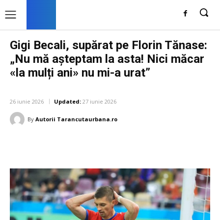
Gigi Becali, supărat pe Florin Tănase:
„Nu mă așteptam la asta! Nici măcar
«la mulți ani» nu mi-a urat”
DIVERSE NOUTATI
26 iunie 2026
Updated:
27 iunie 2026
By
Autorii Tarancutaurbana.ro
Facebook
Twitter
Pinterest
W