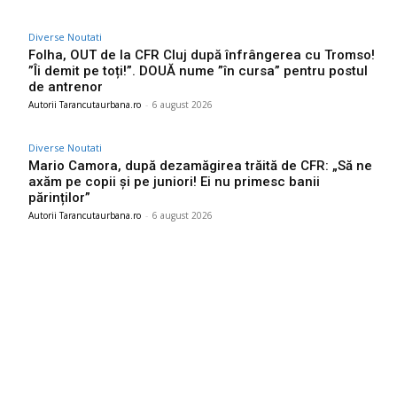
Diverse Noutati
Folha, OUT de la CFR Cluj după înfrângerea cu Tromso!
”Îi demit pe toți!”. DOUĂ nume ”în cursa” pentru postul
de antrenor
Autorii Tarancutaurbana.ro
-
6 august 2026
Diverse Noutati
Mario Camora, după dezamăgirea trăită de CFR: „Să ne
axăm pe copii și pe juniori! Ei nu primesc banii
părinților”
Autorii Tarancutaurbana.ro
-
6 august 2026
Ultimele postari:
Descoperă cine este bărbatul care a „creat” o declarație de