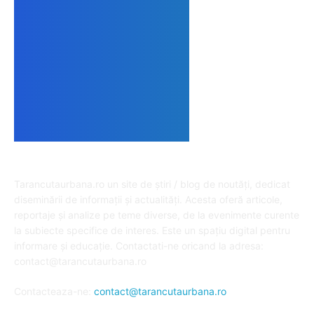
DESPRE NOI
Tarancutaurbana.ro un site de știri / blog de noutăți, dedicat
diseminării de informații și actualități. Acesta oferă articole,
reportaje și analize pe teme diverse, de la evenimente curente
la subiecte specifice de interes. Este un spațiu digital pentru
informare și educație. Contactati-ne oricand la adresa:
contact@tarancutaurbana.ro
Contacteaza-ne:
contact@tarancutaurbana.ro