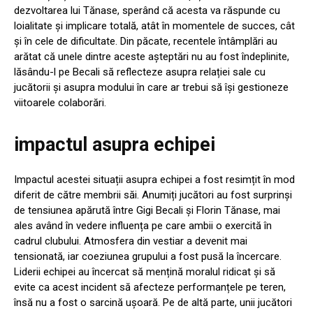
dezvoltarea lui Tănase, sperând că acesta va răspunde cu
loialitate și implicare totală, atât în momentele de succes, cât
și în cele de dificultate. Din păcate, recentele întâmplări au
arătat că unele dintre aceste așteptări nu au fost îndeplinite,
lăsându-l pe Becali să reflecteze asupra relației sale cu
jucătorii și asupra modului în care ar trebui să își gestioneze
viitoarele colaborări.
impactul asupra echipei
Impactul acestei situații asupra echipei a fost resimțit în mod
diferit de către membrii săi. Anumiți jucători au fost surprinși
de tensiunea apărută între Gigi Becali și Florin Tănase, mai
ales având în vedere influența pe care ambii o exercită în
cadrul clubului. Atmosfera din vestiar a devenit mai
tensionată, iar coeziunea grupului a fost pusă la încercare.
Liderii echipei au încercat să mențină moralul ridicat și să
evite ca acest incident să afecteze performanțele pe teren,
însă nu a fost o sarcină ușoară. Pe de altă parte, unii jucători