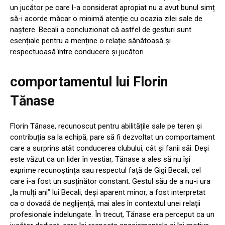
un jucător pe care l-a considerat apropiat nu a avut bunul simț
să-i acorde măcar o minimă atenție cu ocazia zilei sale de
naștere. Becali a concluzionat că astfel de gesturi sunt
esențiale pentru a menține o relație sănătoasă și
respectuoasă între conducere și jucători.
comportamentul lui Florin
Tănase
Florin Tănase, recunoscut pentru abilitățile sale pe teren și
contribuția sa la echipă, pare să fi dezvoltat un comportament
care a surprins atât conducerea clubului, cât și fanii săi. Deși
este văzut ca un lider în vestiar, Tănase a ales să nu își
exprime recunoștința sau respectul față de Gigi Becali, cel
care i-a fost un susținător constant. Gestul său de a nu-i ura
„la mulți ani” lui Becali, deși aparent minor, a fost interpretat
ca o dovadă de neglijență, mai ales în contextul unei relații
profesionale îndelungate. În trecut, Tănase era perceput ca un