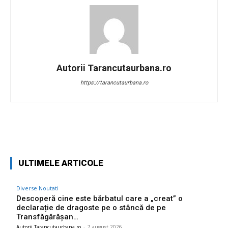
Autorii Tarancutaurbana.ro
https://tarancutaurbana.ro
Facebook
Twitter
Pinterest
W
ULTIMELE ARTICOLE
Diverse Noutati
Descoperă cine este bărbatul care a „creat” o
declarație de dragoste pe o stâncă de pe
Transfăgărășan…
Autorii Tarancutaurbana.ro
-
7 august 2026