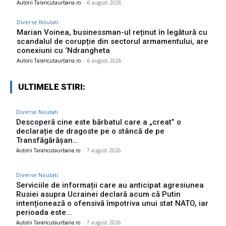
Autorii Tarancutaurbana.ro
-
6 august 2026
Diverse Noutati
Marian Voinea, businessman-ul reținut în legătură cu
scandalul de corupție din sectorul armamentului, are
conexiuni cu ‘Ndrangheta
Autorii Tarancutaurbana.ro
-
6 august 2026
ULTIMELE STIRI:
Diverse Noutati
Descoperă cine este bărbatul care a „creat” o
declarație de dragoste pe o stâncă de pe
Transfăgărășan…
Autorii Tarancutaurbana.ro
-
7 august 2026
Diverse Noutati
Serviciile de informații care au anticipat agresiunea
Rusiei asupra Ucrainei declară acum că Putin
intenționează o ofensivă împotriva unui stat NATO, iar
perioada este...
Autorii Tarancutaurbana.ro
-
7 august 2026