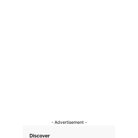
Clasamentul vizibilității miniștrilor: Diana Buzoianu urcă pe
poziția a 2-a, Radu Marinescu pe 6. Liderul se menține
constant.
31 ianuarie 2026
Categorii
Diverse Noutati
1142
Afaceri si Industrii
39
Sanatate / Hobby
18
Auto
16
Constructii
11
Cultura si Entertainment
10
- Advertisement -