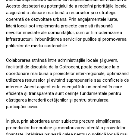
Aceste dezbateri au potențialul de a redefini prioritățile locale,
asigurând o alocare mai bună a resurselor și o strategie
coerentă de dezvoltare urbană. Prin angajamentele luate,
liderii locali pot implementa proiecte care să răspundă
nevoilor imediate ale comunităților, cum ar fi modernizarea
infrastructurii, îmbunătățirea serviciilor publice și promovarea
politicilor de mediu sustenabile.
Colaborarea strânsă între administrațiile locale și guvern,
facilitată de discuțiile de la Cotroceni, poate conduce la o
coordonare mai bună a proiectelor inter-regionale, optimizând
utilizarea resurselor și evitând suprapunerile sau conflictele de
interese. Acest aspect este esențial într-un context în care
eficiența și transparența sunt cerințe fundamentale pentru
câștigarea încrederii cetățenilor și pentru stimularea
participării civice.
În plus, prin abordarea unor subiecte precum simplificarea
procedurilor birocratice și monitorizarea atentă a proiectelor
finanțate, întâlnirea pavează calea pentru o politică locală mai