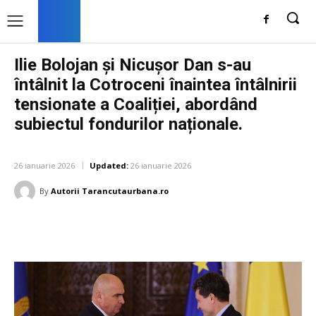
Ilie Bolojan și Nicușor Dan s-au
întâlnit la Cotroceni înaintea întâlnirii
tensionate a Coaliției, abordând
subiectul fondurilor naționale.
DIVERSE NOUTATI
26 ianuarie 2026
Updated:
26 ianuarie 2026
By
Autorii Tarancutaurbana.ro
Facebook
Twitter
Pinterest
W