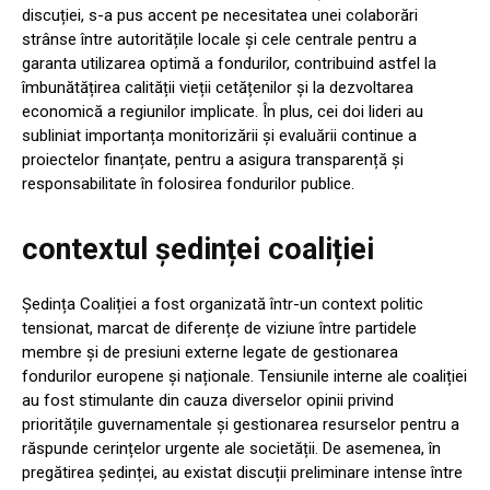
discuției, s-a pus accent pe necesitatea unei colaborări
strânse între autoritățile locale și cele centrale pentru a
garanta utilizarea optimă a fondurilor, contribuind astfel la
îmbunătățirea calității vieții cetățenilor și la dezvoltarea
economică a regiunilor implicate. În plus, cei doi lideri au
subliniat importanța monitorizării și evaluării continue a
proiectelor finanțate, pentru a asigura transparență și
responsabilitate în folosirea fondurilor publice.
contextul ședinței coaliției
Ședința Coaliției a fost organizată într-un context politic
tensionat, marcat de diferențe de viziune între partidele
membre și de presiuni externe legate de gestionarea
fondurilor europene și naționale. Tensiunile interne ale coaliției
au fost stimulante din cauza diverselor opinii privind
prioritățile guvernamentale și gestionarea resurselor pentru a
răspunde cerințelor urgente ale societății. De asemenea, în
pregătirea ședinței, au existat discuții preliminare intense între