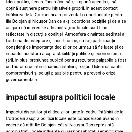
liderii politici, fiecare încercând să-și impună agenda și să
obțină susținere pentru inițiativele proprii. În acest context,
întâlnirea de la Cotroceni a reprezentat o oportunitate pentru
Ilie Bolojan și Nicușor Dan de a-și coordona pozițiile și de a se
asigura că interesele administrațiilor locale sunt bine
reflectate în discuțiile coaliției. Atmosfera dinaintea ședinței a
fost una de așteptare și incertitudine, cu toți participanții
conștienți de importanța deciziilor ce urmau să fie luate și de
impactul acestora asupra stabilității politice și economice a
țării. În plus, presiunea publică pentru rezultate palpabile a fost
un factor crucial în dinamica întâlnirii, forțând liderii să caute
compromisuri și soluții plauzibile pentru a preveni o criză
guvernamentală.
impactul asupra politicii locale
Impactul discuțiilor și al deciziilor luate în cadrul întâlnirii de la
Cotroceni asupra politicii locale este considerabil, având în
vedere că atât Ilie Bolojan, cât și Nicușor Dan reprezintă
administrații locale influente cu responsabilități semnificative.