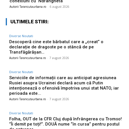
conexiuni cu ‘Ndrangheta
Autorii Tarancutaurbana.ro
-
6 august 2026
ULTIMELE STIRI:
Diverse Noutati
Descoperă cine este bărbatul care a „creat” o
declarație de dragoste pe o stâncă de pe
Transfăgărășan…
Autorii Tarancutaurbana.ro
-
7 august 2026
Diverse Noutati
Serviciile de informații care au anticipat agresiunea
Rusiei asupra Ucrainei declară acum că Putin
intenționează o ofensivă împotriva unui stat NATO, iar
perioada este...
Autorii Tarancutaurbana.ro
-
7 august 2026
Diverse Noutati
Folha, OUT de la CFR Cluj după înfrângerea cu Tromso!
”Îi demit pe toți!”. DOUĂ nume ”în cursa” pentru postul