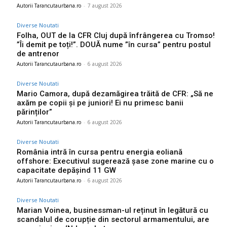
Autorii Tarancutaurbana.ro
-
7 august 2026
Diverse Noutati
Folha, OUT de la CFR Cluj după înfrângerea cu Tromso!
”Îi demit pe toți!”. DOUĂ nume ”în cursa” pentru postul
de antrenor
Autorii Tarancutaurbana.ro
-
6 august 2026
Diverse Noutati
Mario Camora, după dezamăgirea trăită de CFR: „Să ne
axăm pe copii și pe juniori! Ei nu primesc banii
părinților”
Autorii Tarancutaurbana.ro
-
6 august 2026
Diverse Noutati
România intră în cursa pentru energia eoliană
offshore: Executivul sugerează șase zone marine cu o
capacitate depășind 11 GW
Autorii Tarancutaurbana.ro
-
6 august 2026
Diverse Noutati
Marian Voinea, businessman-ul reținut în legătură cu
scandalul de corupție din sectorul armamentului, are