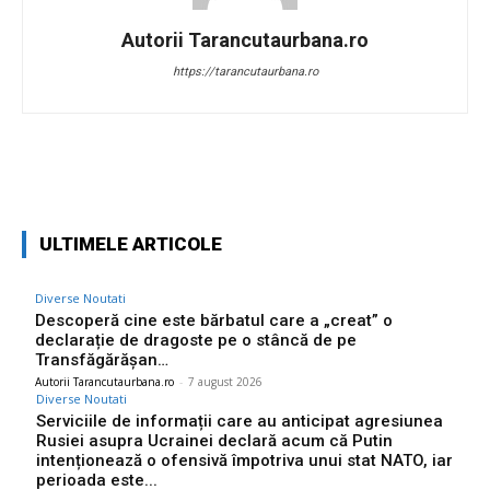
Autorii Tarancutaurbana.ro
https://tarancutaurbana.ro
Facebook
Twitter
Pinterest
W
ULTIMELE ARTICOLE
Diverse Noutati
Descoperă cine este bărbatul care a „creat” o
declarație de dragoste pe o stâncă de pe
Transfăgărășan…
Autorii Tarancutaurbana.ro
-
7 august 2026
Diverse Noutati
Serviciile de informații care au anticipat agresiunea
Rusiei asupra Ucrainei declară acum că Putin
intenționează o ofensivă împotriva unui stat NATO, iar
perioada este...