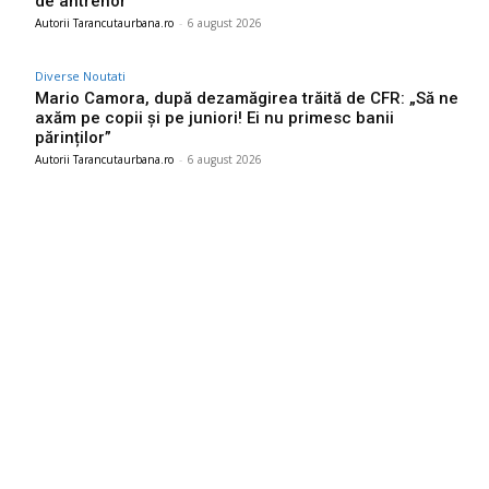
de antrenor
Autorii Tarancutaurbana.ro
-
6 august 2026
Diverse Noutati
Mario Camora, după dezamăgirea trăită de CFR: „Să ne
axăm pe copii și pe juniori! Ei nu primesc banii
părinților”
Autorii Tarancutaurbana.ro
-
6 august 2026
Ultimele postari:
Descoperă cine este bărbatul care a „creat” o declarație de
dragoste pe o stâncă de pe Transfăgărășan…
7 august 2026
Serviciile de informații care au anticipat agresiunea Rusiei