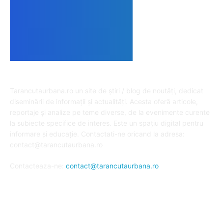
DESPRE NOI
Tarancutaurbana.ro un site de știri / blog de noutăți, dedicat
diseminării de informații și actualități. Acesta oferă articole,
reportaje și analize pe teme diverse, de la evenimente curente
la subiecte specifice de interes. Este un spațiu digital pentru
informare și educație. Contactati-ne oricand la adresa:
contact@tarancutaurbana.ro
Contacteaza-ne:
contact@tarancutaurbana.ro
URMARESTE-NE