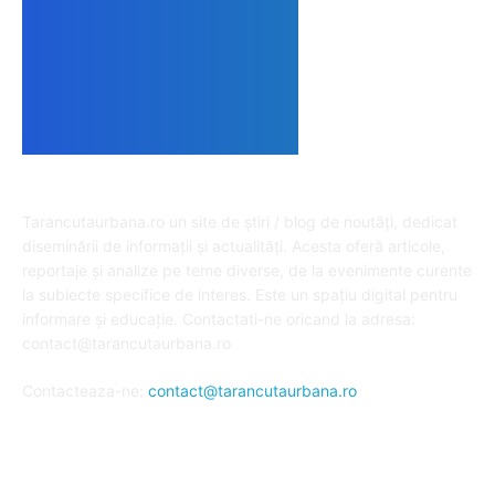
DESPRE NOI
Tarancutaurbana.ro un site de știri / blog de noutăți, dedicat
diseminării de informații și actualități. Acesta oferă articole,
reportaje și analize pe teme diverse, de la evenimente curente
la subiecte specifice de interes. Este un spațiu digital pentru
informare și educație. Contactati-ne oricand la adresa:
contact@tarancutaurbana.ro
Contacteaza-ne:
contact@tarancutaurbana.ro
URMARESTE-NE