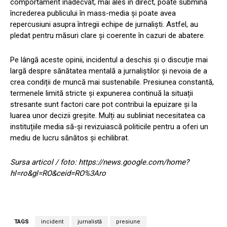
comportament inadecvat, mai ales în direct, poate submina
încrederea publicului în mass-media și poate avea
repercusiuni asupra întregii echipe de jurnaliști. Astfel, au
pledat pentru măsuri clare și coerente în cazuri de abatere.
Pe lângă aceste opinii, incidentul a deschis și o discuție mai
largă despre sănătatea mentală a jurnaliștilor și nevoia de a
crea condiții de muncă mai sustenabile. Presiunea constantă,
termenele limită stricte și expunerea continuă la situații
stresante sunt factori care pot contribui la epuizare și la
luarea unor decizii greșite. Mulți au subliniat necesitatea ca
instituțiile media să-și revizuiască politicile pentru a oferi un
mediu de lucru sănătos și echilibrat.
Sursa articol / foto: https://news.google.com/home?
hl=ro&gl=RO&ceid=RO%3Aro
TAGS
incident
jurnalistă
presiune