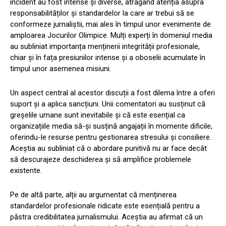
incident au fost intense și diverse, atrăgând atenția asupra
responsabilităților și standardelor la care ar trebui să se
conformeze jurnaliștii, mai ales în timpul unor evenimente de
amploarea Jocurilor Olimpice. Mulți experți în domeniul media
au subliniat importanța menținerii integrității profesionale,
chiar și în fața presiunilor intense și a oboselii acumulate în
timpul unor asemenea misiuni.
Un aspect central al acestor discuții a fost dilema între a oferi
suport și a aplica sancțiuni. Unii comentatori au susținut că
greșelile umane sunt inevitabile și că este esențial ca
organizațiile media să-și susțină angajații în momente dificile,
oferindu-le resurse pentru gestionarea stresului și consiliere.
Aceștia au subliniat că o abordare punitivă nu ar face decât
să descurajeze deschiderea și să amplifice problemele
existente.
Pe de altă parte, alții au argumentat că menținerea
standardelor profesionale ridicate este esențială pentru a
păstra credibilitatea jurnalismului. Aceștia au afirmat că un