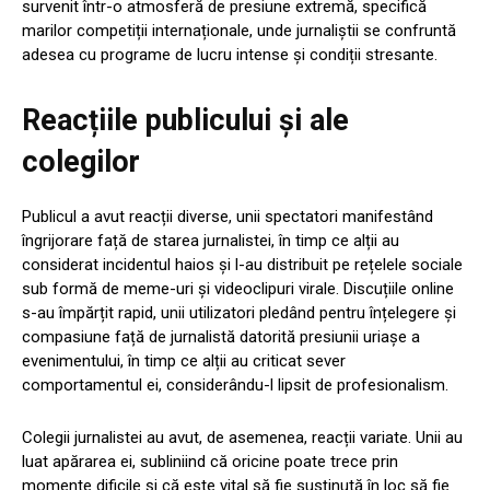
survenit într-o atmosferă de presiune extremă, specifică
marilor competiții internaționale, unde jurnaliștii se confruntă
adesea cu programe de lucru intense și condiții stresante.
Reacțiile publicului și ale
colegilor
Publicul a avut reacții diverse, unii spectatori manifestând
îngrijorare față de starea jurnalistei, în timp ce alții au
considerat incidentul haios și l-au distribuit pe rețelele sociale
sub formă de meme-uri și videoclipuri virale. Discuțiile online
s-au împărțit rapid, unii utilizatori pledând pentru înțelegere și
compasiune față de jurnalistă datorită presiunii uriașe a
evenimentului, în timp ce alții au criticat sever
comportamentul ei, considerându-l lipsit de profesionalism.
Colegii jurnalistei au avut, de asemenea, reacții variate. Unii au
luat apărarea ei, subliniind că oricine poate trece prin
momente dificile și că este vital să fie susținută în loc să fie