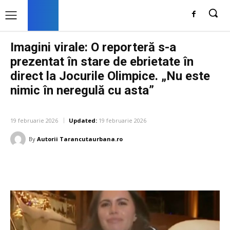
Imagini virale: O reporteră s-a
prezentat în stare de ebrietate în
direct la Jocurile Olimpice. „Nu este
nimic în neregulă cu asta”
DIVERSE NOUTATI
19 februarie 2026
Updated:
19 februarie 2026
By
Autorii Tarancutaurbana.ro
Facebook
Twitter
Pinterest
W