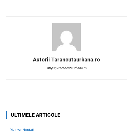
Autorii Tarancutaurbana.ro
https://tarancutaurbana.ro
Facebook
Twitter
Pinterest
W
ULTIMELE ARTICOLE
Diverse Noutati