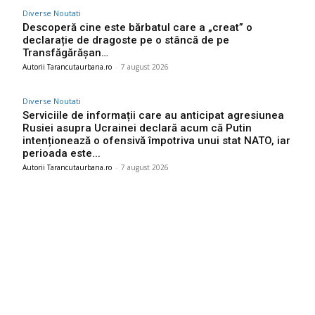
Diverse Noutati
Descoperă cine este bărbatul care a „creat” o
declarație de dragoste pe o stâncă de pe
Transfăgărășan…
Autorii Tarancutaurbana.ro
-
7 august 2026
Diverse Noutati
Serviciile de informații care au anticipat agresiunea
Rusiei asupra Ucrainei declară acum că Putin
intenționează o ofensivă împotriva unui stat NATO, iar
perioada este...
Autorii Tarancutaurbana.ro
-
7 august 2026
Ultimele postari:
Nicușor Dan, în urma deciziei Moody’s: „Clasificarea