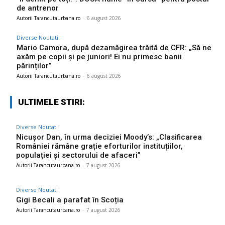
de antrenor
Autorii Tarancutaurbana.ro
-
6 august 2026
Diverse Noutati
Mario Camora, după dezamăgirea trăită de CFR: „Să ne
axăm pe copii și pe juniori! Ei nu primesc banii
părinților”
Autorii Tarancutaurbana.ro
-
6 august 2026
ULTIMELE STIRI:
Diverse Noutati
Nicușor Dan, în urma deciziei Moody’s: „Clasificarea
României rămâne grație eforturilor instituțiilor,
populației și sectorului de afaceri”
Autorii Tarancutaurbana.ro
-
7 august 2026
Diverse Noutati
Gigi Becali a parafat în Scoția
Autorii Tarancutaurbana.ro
-
7 august 2026