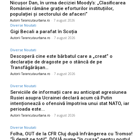
Nicușor Dan, în urma deciziei Moody’s: „Clasificarea
României rămâne grație eforturilor instituțiilor,
populației și sectorului de afaceri”
Autorii Tarancutaurbana.ro
-
7 august 2026
Diverse Noutati
Gigi Becali a parafat în Scoția
Autorii Tarancutaurbana.ro
-
7 august 2026
Diverse Noutati
Descoperă cine este bărbatul care a „creat” o
declarație de dragoste pe o stâncă de pe
Transfăgărășan…
Autorii Tarancutaurbana.ro
-
7 august 2026
Diverse Noutati
Serviciile de informații care au anticipat agresiunea
Rusiei asupra Ucrainei declară acum că Putin
intenționează o ofensivă împotriva unui stat NATO, iar
perioada este...
Autorii Tarancutaurbana.ro
-
7 august 2026
Diverse Noutati
Folha, OUT de la CFR Cluj după înfrângerea cu Tromso!
”Îi demit pe toți!”. DOUĂ nume ”în cursa” pentru postul