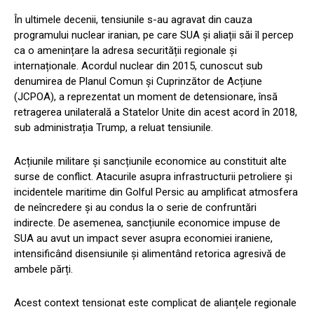
În ultimele decenii, tensiunile s-au agravat din cauza
programului nuclear iranian, pe care SUA și aliații săi îl percep
ca o amenințare la adresa securității regionale și
internaționale. Acordul nuclear din 2015, cunoscut sub
denumirea de Planul Comun și Cuprinzător de Acțiune
(JCPOA), a reprezentat un moment de detensionare, însă
retragerea unilaterală a Statelor Unite din acest acord în 2018,
sub administrația Trump, a reluat tensiunile.
Acțiunile militare și sancțiunile economice au constituit alte
surse de conflict. Atacurile asupra infrastructurii petroliere și
incidentele maritime din Golful Persic au amplificat atmosfera
de neîncredere și au condus la o serie de confruntări
indirecte. De asemenea, sancțiunile economice impuse de
SUA au avut un impact sever asupra economiei iraniene,
intensificând disensiunile și alimentând retorica agresivă de
ambele părți.
Acest context tensionat este complicat de alianțele regionale