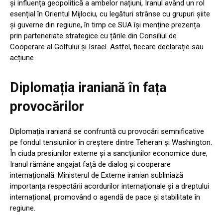
și influența geopolitică a ambelor națiuni, Iranul având un rol
esențial în Orientul Mijlociu, cu legături strânse cu grupuri șiite
și guverne din regiune, în timp ce SUA își menține prezența
prin parteneriate strategice cu țările din Consiliul de
Cooperare al Golfului și Israel. Astfel, fiecare declarație sau
acțiune
Diplomația iraniană în fața
provocărilor
Diplomația iraniană se confruntă cu provocări semnificative
pe fondul tensiunilor în creștere dintre Teheran și Washington.
În ciuda presiunilor externe și a sancțiunilor economice dure,
Iranul rămâne angajat față de dialog și cooperare
internațională. Ministerul de Externe iranian subliniază
importanța respectării acordurilor internaționale și a dreptului
internațional, promovând o agendă de pace și stabilitate în
regiune.