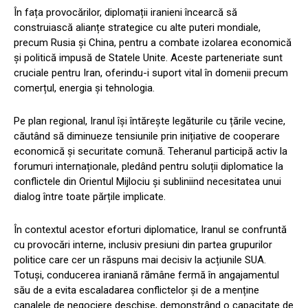
În fața provocărilor, diplomații iranieni încearcă să
construiască alianțe strategice cu alte puteri mondiale,
precum Rusia și China, pentru a combate izolarea economică
și politică impusă de Statele Unite. Aceste parteneriate sunt
cruciale pentru Iran, oferindu-i suport vital în domenii precum
comerțul, energia și tehnologia.
Pe plan regional, Iranul își întărește legăturile cu țările vecine,
căutând să diminueze tensiunile prin inițiative de cooperare
economică și securitate comună. Teheranul participă activ la
forumuri internaționale, pledând pentru soluții diplomatice la
conflictele din Orientul Mijlociu și subliniind necesitatea unui
dialog între toate părțile implicate.
În contextul acestor eforturi diplomatice, Iranul se confruntă
cu provocări interne, inclusiv presiuni din partea grupurilor
politice care cer un răspuns mai decisiv la acțiunile SUA.
Totuși, conducerea iraniană rămâne fermă în angajamentul
său de a evita escaladarea conflictelor și de a menține
canalele de negociere deschise, demonstrând o capacitate de