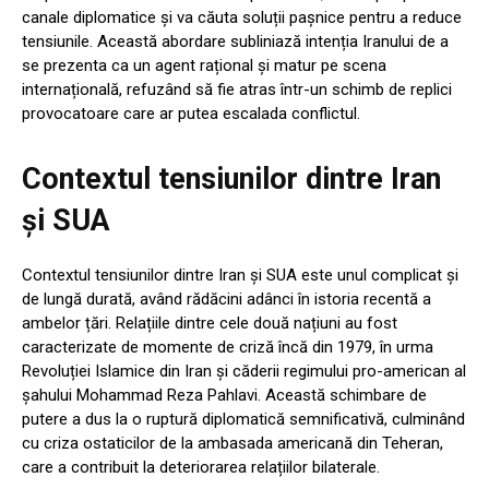
canale diplomatice și va căuta soluții pașnice pentru a reduce
tensiunile. Această abordare subliniază intenția Iranului de a
se prezenta ca un agent rațional și matur pe scena
internațională, refuzând să fie atras într-un schimb de replici
provocatoare care ar putea escalada conflictul.
Contextul tensiunilor dintre Iran
și SUA
Contextul tensiunilor dintre Iran și SUA este unul complicat și
de lungă durată, având rădăcini adânci în istoria recentă a
ambelor țări. Relațiile dintre cele două națiuni au fost
caracterizate de momente de criză încă din 1979, în urma
Revoluției Islamice din Iran și căderii regimului pro-american al
șahului Mohammad Reza Pahlavi. Această schimbare de
putere a dus la o ruptură diplomatică semnificativă, culminând
cu criza ostaticilor de la ambasada americană din Teheran,
care a contribuit la deteriorarea relațiilor bilaterale.