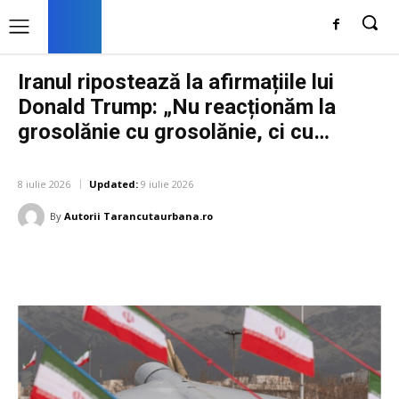
Iranul ripostează la afirmațiile lui
Donald Trump: „Nu reacționăm la
grosolănie cu grosolănie, ci cu…
DIVERSE NOUTATI
8 iulie 2026
Updated:
9 iulie 2026
By
Autorii Tarancutaurbana.ro
Facebook
Twitter
Pinterest
W