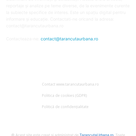
reportaje și analize pe teme diverse, de la evenimente curente
la subiecte specifice de interes. Este un spațiu digital pentru
informare și educație. Contactati-ne oricand la adresa:
contact@tarancutaurbana.ro
Contacteaza-ne:
contact@tarancutaurbana.ro
URMARESTE-NE
Contact www.tarancutaurbana.ro
Politica de cookies (GDPR)
Politică de confidențialitate
© Acest site este creat si administrat de
TarancutaUrbana.ro
. Toate