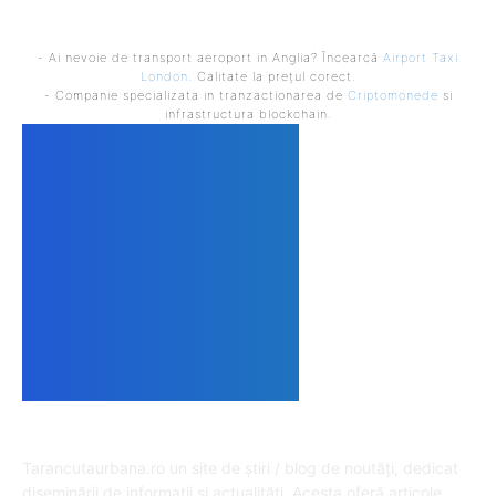
- Ai nevoie de transport aeroport in Anglia? Încearcă
Airport Taxi
London
. Calitate la prețul corect.
- Companie specializata in tranzactionarea de
Criptomonede
si
infrastructura blockchain.
DESPRE NOI
Tarancutaurbana.ro un site de știri / blog de noutăți, dedicat
diseminării de informații și actualități. Acesta oferă articole,