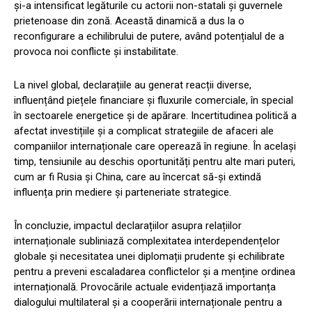
și-a intensificat legăturile cu actorii non-statali și guvernele
prietenoase din zonă. Această dinamică a dus la o
reconfigurare a echilibrului de putere, având potențialul de a
provoca noi conflicte și instabilitate.
La nivel global, declarațiile au generat reacții diverse,
influențând piețele financiare și fluxurile comerciale, în special
în sectoarele energetice și de apărare. Incertitudinea politică a
afectat investițiile și a complicat strategiile de afaceri ale
companiilor internaționale care operează în regiune. În același
timp, tensiunile au deschis oportunități pentru alte mari puteri,
cum ar fi Rusia și China, care au încercat să-și extindă
influența prin mediere și parteneriate strategice.
În concluzie, impactul declarațiilor asupra relațiilor
internaționale subliniază complexitatea interdependențelor
globale și necesitatea unei diplomații prudente și echilibrate
pentru a preveni escaladarea conflictelor și a menține ordinea
internațională. Provocările actuale evidențiază importanța
dialogului multilateral și a cooperării internaționale pentru a