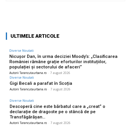
Facebook
Twitter
Pinterest
W
ULTIMELE ARTICOLE
Diverse Noutati
Nicușor Dan, în urma deciziei Moody’s: „Clasificarea
României rămâne grație eforturilor instituțiilor,
populației și sectorului de afaceri”
Autorii Tarancutaurbana.ro
-
7 august 2026
Diverse Noutati
Gigi Becali a parafat în Scoția
Autorii Tarancutaurbana.ro
-
7 august 2026
Diverse Noutati
Descoperă cine este bărbatul care a „creat” o
declarație de dragoste pe o stâncă de pe
Transfăgărășan…
Autorii Tarancutaurbana.ro
-
7 august 2026