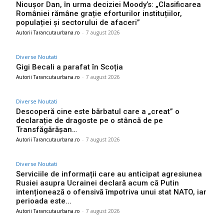
Nicușor Dan, în urma deciziei Moody’s: „Clasificarea
României rămâne grație eforturilor instituțiilor,
populației și sectorului de afaceri”
Autorii Tarancutaurbana.ro
-
7 august 2026
Diverse Noutati
Gigi Becali a parafat în Scoția
Autorii Tarancutaurbana.ro
-
7 august 2026
Diverse Noutati
Descoperă cine este bărbatul care a „creat” o
declarație de dragoste pe o stâncă de pe
Transfăgărășan…
Autorii Tarancutaurbana.ro
-
7 august 2026
Diverse Noutati
Serviciile de informații care au anticipat agresiunea
Rusiei asupra Ucrainei declară acum că Putin
intenționează o ofensivă împotriva unui stat NATO, iar
perioada este...
Autorii Tarancutaurbana.ro
-
7 august 2026