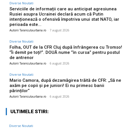
Diverse Noutati
Serviciile de informații care au anticipat agresiunea
Rusiei asupra Ucrainei declară acum că Putin
intenționează o ofensivă împotriva unui stat NATO, iar
perioada este...
Autorii Tarancutaurbana.ro
-
7 august 2026
Diverse Noutati
Folha, OUT de la CFR Cluj după înfrângerea cu Tromso!
”Îi demit pe toți!”. DOUĂ nume ”în cursa” pentru postul
de antrenor
Autorii Tarancutaurbana.ro
-
6 august 2026
Diverse Noutati
Mario Camora, după dezamăgirea trăită de CFR: „Să ne
axăm pe copii și pe juniori! Ei nu primesc banii
părinților”
Autorii Tarancutaurbana.ro
-
6 august 2026
ULTIMELE STIRI:
Diverse Noutati