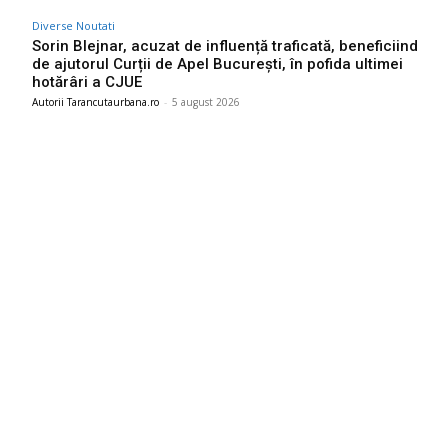
Diverse Noutati
Sorin Blejnar, acuzat de influență traficată, beneficiind
de ajutorul Curții de Apel București, în pofida ultimei
hotărâri a CJUE
Autorii Tarancutaurbana.ro
-
5 august 2026
Ultimele postari:
Marian Voinea, businessman-ul reținut în legătură cu
scandalul de corupție din sectorul armamentului, are
conexiuni cu ‘Ndrangheta
6 august 2026
Infiltrare fără precedent în Europa: o dronă rusească dotată
cu explozibil Semtex a intrat pe aeroportul din Leipzig,