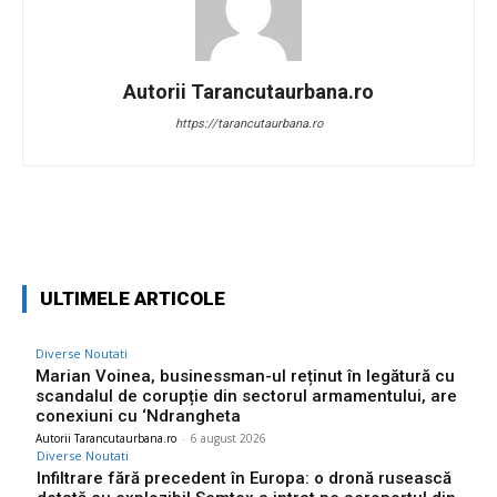
Autorii Tarancutaurbana.ro
https://tarancutaurbana.ro
Facebook
Twitter
Pinterest
W
ULTIMELE ARTICOLE
Diverse Noutati
Marian Voinea, businessman-ul reținut în legătură cu
scandalul de corupție din sectorul armamentului, are
conexiuni cu ‘Ndrangheta
Autorii Tarancutaurbana.ro
-
6 august 2026
Diverse Noutati
Infiltrare fără precedent în Europa: o dronă rusească