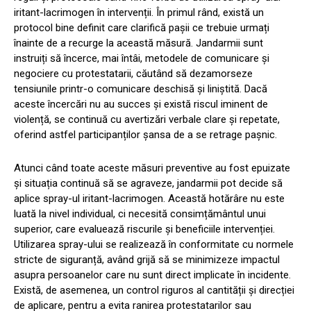
iritant-lacrimogen în intervenții. În primul rând, există un
protocol bine definit care clarifică pașii ce trebuie urmați
înainte de a recurge la această măsură. Jandarmii sunt
instruiți să încerce, mai întâi, metodele de comunicare și
negociere cu protestatarii, căutând să dezamorseze
tensiunile printr-o comunicare deschisă și liniștită. Dacă
aceste încercări nu au succes și există riscul iminent de
violență, se continuă cu avertizări verbale clare și repetate,
oferind astfel participanților șansa de a se retrage pașnic.
Atunci când toate aceste măsuri preventive au fost epuizate
și situația continuă să se agraveze, jandarmii pot decide să
aplice spray-ul iritant-lacrimogen. Această hotărâre nu este
luată la nivel individual, ci necesită consimțământul unui
superior, care evaluează riscurile și beneficiile intervenției.
Utilizarea spray-ului se realizează în conformitate cu normele
stricte de siguranță, având grijă să se minimizeze impactul
asupra persoanelor care nu sunt direct implicate în incidente.
Există, de asemenea, un control riguros al cantității și direcției
de aplicare, pentru a evita ranirea protestatarilor sau