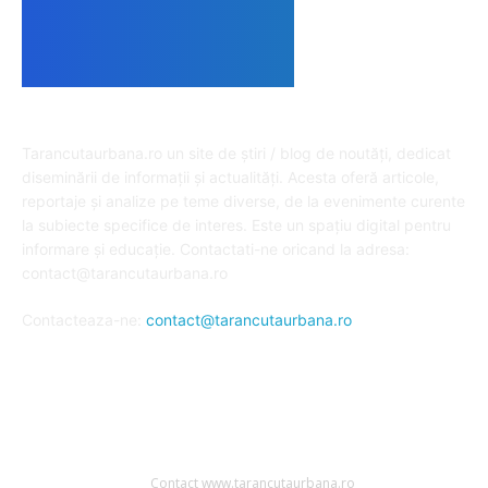
DESPRE NOI
Tarancutaurbana.ro un site de știri / blog de noutăți, dedicat
diseminării de informații și actualități. Acesta oferă articole,
reportaje și analize pe teme diverse, de la evenimente curente
la subiecte specifice de interes. Este un spațiu digital pentru
informare și educație. Contactati-ne oricand la adresa:
contact@tarancutaurbana.ro
Contacteaza-ne:
contact@tarancutaurbana.ro
URMARESTE-NE
Contact www.tarancutaurbana.ro