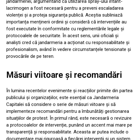
jandarmeriei, argumentând că utilizarea spray-ului iritant-
lacrimogen a fost necesară pentru a preveni escaladarea
violenței și a proteja siguranța publică. Aceștia subliniază
importanța menținerii ordinii și consideră că intervențiile au
fost executate în conformitate cu reglementările legale și
protocoalele de securitate. În acest sens, unii oficiali și
analiști cred că jandarmeria a acționat cu responsabilitate și
profesionalism, având în vedere circumstanțele tensionate și
provocările de pe teren.
Măsuri viitoare și recomandări
În lumina recentelor evenimente și reacțiilor primite din partea
publicului și organizațiilor, este esențial ca Jandarmeria
Capitalei să considere o serie de măsuri viitoare și să
implementeze recomandări pentru a îmbunătăți gestionarea
situațiilor de protest. În primul rând, este necesară o revizuire
a protocoalelor de intervenție, punând un accent mai mare pe
transparență și responsabilitate. Aceasta ar putea include o
documentare mai riguroasă a fiecărei intervenții și un sistem