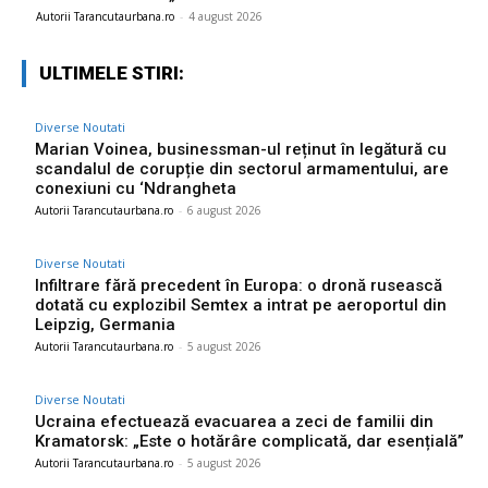
Autorii Tarancutaurbana.ro
-
4 august 2026
ULTIMELE STIRI:
Diverse Noutati
Marian Voinea, businessman-ul reținut în legătură cu
scandalul de corupție din sectorul armamentului, are
conexiuni cu ‘Ndrangheta
Autorii Tarancutaurbana.ro
-
6 august 2026
Diverse Noutati
Infiltrare fără precedent în Europa: o dronă rusească
dotată cu explozibil Semtex a intrat pe aeroportul din
Leipzig, Germania
Autorii Tarancutaurbana.ro
-
5 august 2026
Diverse Noutati
Ucraina efectuează evacuarea a zeci de familii din
Kramatorsk: „Este o hotărâre complicată, dar esențială”
Autorii Tarancutaurbana.ro
-
5 august 2026