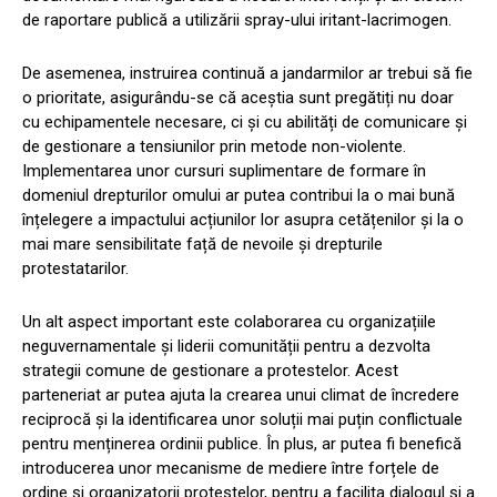
de raportare publică a utilizării spray-ului iritant-lacrimogen.
De asemenea, instruirea continuă a jandarmilor ar trebui să fie
o prioritate, asigurându-se că aceștia sunt pregătiți nu doar
cu echipamentele necesare, ci și cu abilități de comunicare și
de gestionare a tensiunilor prin metode non-violente.
Implementarea unor cursuri suplimentare de formare în
domeniul drepturilor omului ar putea contribui la o mai bună
înțelegere a impactului acțiunilor lor asupra cetățenilor și la o
mai mare sensibilitate față de nevoile și drepturile
protestatarilor.
Un alt aspect important este colaborarea cu organizațiile
neguvernamentale și liderii comunității pentru a dezvolta
strategii comune de gestionare a protestelor. Acest
parteneriat ar putea ajuta la crearea unui climat de încredere
reciprocă și la identificarea unor soluții mai puțin conflictuale
pentru menținerea ordinii publice. În plus, ar putea fi benefică
introducerea unor mecanisme de mediere între forțele de
ordine și organizatorii protestelor, pentru a facilita dialogul și a