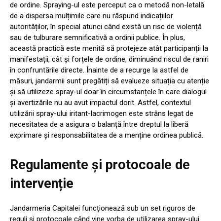
de ordine. Spraying-ul este perceput ca o metodă non-letală
de a dispersa mulțimile care nu răspund indicațiilor
autorităților, în special atunci când există un risc de violență
sau de tulburare semnificativă a ordinii publice. În plus,
această practică este menită să protejeze atât participanții la
manifestații, cât și forțele de ordine, diminuând riscul de raniri
în confruntările directe. Înainte de a recurge la astfel de
măsuri, jandarmii sunt pregătiți să evalueze situația cu atenție
și să utilizeze spray-ul doar în circumstanțele în care dialogul
și avertizările nu au avut impactul dorit. Astfel, contextul
utilizării spray-ului iritant-lacrimogen este strâns legat de
necesitatea de a asigura o balanță între dreptul la liberă
exprimare și responsabilitatea de a menține ordinea publică.
Regulamente și protocoale de
intervenție
Jandarmeria Capitalei funcționează sub un set riguros de
reguli și protocoale când vine vorba de utilizarea spray-ului