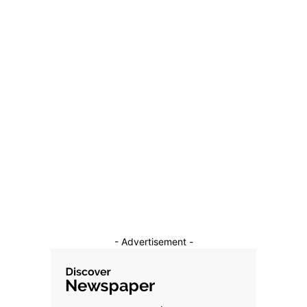
din Iran
4 aprilie 2026
Categorii
Diverse Noutati
1137
Afaceri si Industrii
39
Sanatate / Hobby
18
Auto
16
Constructii
11
Cultura si Entertainment
10
- Advertisement -