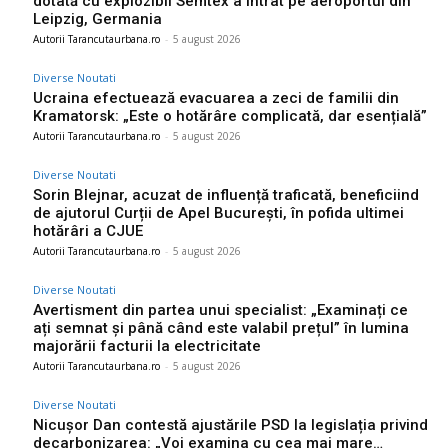
dotată cu explozibil Semtex a intrat pe aeroportul din
Leipzig, Germania
Autorii Tarancutaurbana.ro
-
5 august 2026
Diverse Noutati
Ucraina efectuează evacuarea a zeci de familii din
Kramatorsk: „Este o hotărâre complicată, dar esențială”
Autorii Tarancutaurbana.ro
-
5 august 2026
Diverse Noutati
Sorin Blejnar, acuzat de influență traficată, beneficiind
de ajutorul Curții de Apel București, în pofida ultimei
hotărâri a CJUE
Autorii Tarancutaurbana.ro
-
5 august 2026
Diverse Noutati
Avertisment din partea unui specialist: „Examinați ce
ați semnat și până când este valabil prețul” în lumina
majorării facturii la electricitate
Autorii Tarancutaurbana.ro
-
5 august 2026
Diverse Noutati
Nicușor Dan contestă ajustările PSD la legislația privind
decarbonizarea: „Voi examina cu cea mai mare…