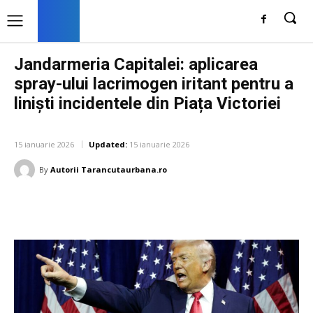
Jandarmeria Capitalei: aplicarea
spray-ului lacrimogen iritant pentru a
liniști incidentele din Piața Victoriei
DIVERSE NOUTATI
15 ianuarie 2026
Updated:
15 ianuarie 2026
By
Autorii Tarancutaurbana.ro
Facebook
Twitter
Pinterest
W