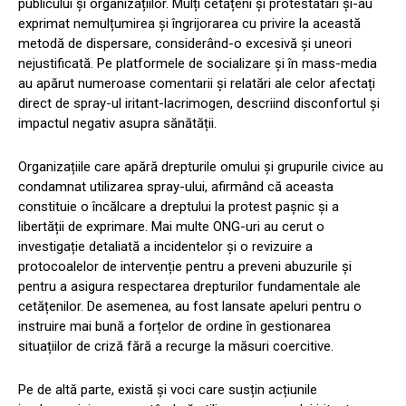
publicului și organizațiilor. Mulți cetățeni și protestatari și-au
exprimat nemulțumirea și îngrijorarea cu privire la această
metodă de dispersare, considerând-o excesivă și uneori
nejustificată. Pe platformele de socializare și în mass-media
au apărut numeroase comentarii și relatări ale celor afectați
direct de spray-ul iritant-lacrimogen, descriind disconfortul și
impactul negativ asupra sănătății.
Organizațiile care apără drepturile omului și grupurile civice au
condamnat utilizarea spray-ului, afirmând că aceasta
constituie o încălcare a dreptului la protest pașnic și a
libertății de exprimare. Mai multe ONG-uri au cerut o
investigație detaliată a incidentelor și o revizuire a
protocoalelor de intervenție pentru a preveni abuzurile și
pentru a asigura respectarea drepturilor fundamentale ale
cetățenilor. De asemenea, au fost lansate apeluri pentru o
instruire mai bună a forțelor de ordine în gestionarea
situațiilor de criză fără a recurge la măsuri coercitive.
Pe de altă parte, există și voci care susțin acțiunile