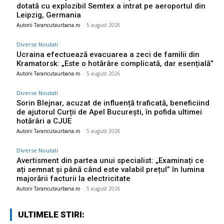
dotată cu explozibil Semtex a intrat pe aeroportul din
Leipzig, Germania
Autorii Tarancutaurbana.ro
-
5 august 2026
Diverse Noutati
Ucraina efectuează evacuarea a zeci de familii din
Kramatorsk: „Este o hotărâre complicată, dar esențială”
Autorii Tarancutaurbana.ro
-
5 august 2026
Diverse Noutati
Sorin Blejnar, acuzat de influență traficată, beneficiind
de ajutorul Curții de Apel București, în pofida ultimei
hotărâri a CJUE
Autorii Tarancutaurbana.ro
-
5 august 2026
Diverse Noutati
Avertisment din partea unui specialist: „Examinați ce
ați semnat și până când este valabil prețul” în lumina
majorării facturii la electricitate
Autorii Tarancutaurbana.ro
-
5 august 2026
ULTIMELE STIRI: