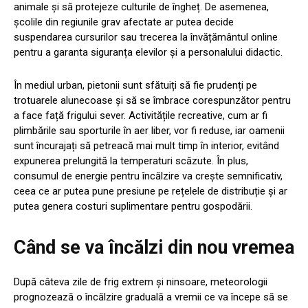
animale și să protejeze culturile de îngheț. De asemenea,
școlile din regiunile grav afectate ar putea decide
suspendarea cursurilor sau trecerea la învățământul online
pentru a garanta siguranța elevilor și a personalului didactic.
În mediul urban, pietonii sunt sfătuiți să fie prudenți pe
trotuarele alunecoase și să se îmbrace corespunzător pentru
a face față frigului sever. Activitățile recreative, cum ar fi
plimbările sau sporturile în aer liber, vor fi reduse, iar oamenii
sunt încurajați să petreacă mai mult timp în interior, evitând
expunerea prelungită la temperaturi scăzute. În plus,
consumul de energie pentru încălzire va crește semnificativ,
ceea ce ar putea pune presiune pe rețelele de distribuție și ar
putea genera costuri suplimentare pentru gospodării.
Când se va încălzi din nou vremea
După câteva zile de frig extrem și ninsoare, meteorologii
prognozează o încălzire graduală a vremii ce va începe să se