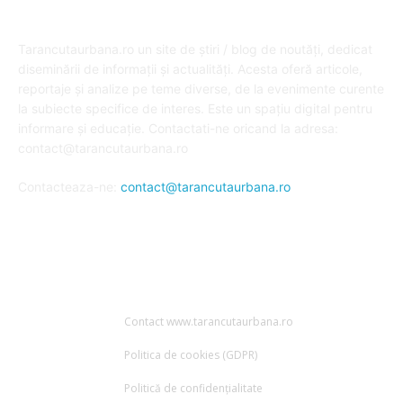
DESPRE NOI
Tarancutaurbana.ro un site de știri / blog de noutăți, dedicat
diseminării de informații și actualități. Acesta oferă articole,
reportaje și analize pe teme diverse, de la evenimente curente
la subiecte specifice de interes. Este un spațiu digital pentru
informare și educație. Contactati-ne oricand la adresa:
contact@tarancutaurbana.ro
Contacteaza-ne:
contact@tarancutaurbana.ro
URMARESTE-NE
Contact www.tarancutaurbana.ro
Politica de cookies (GDPR)
Politică de confidențialitate