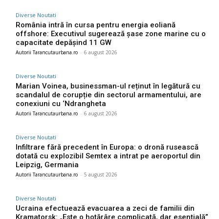
Diverse Noutati
România intră în cursa pentru energia eoliană
offshore: Executivul sugerează șase zone marine cu o
capacitate depășind 11 GW
Autorii Tarancutaurbana.ro
-
6 august 2026
Diverse Noutati
Marian Voinea, businessman-ul reținut în legătură cu
scandalul de corupție din sectorul armamentului, are
conexiuni cu ‘Ndrangheta
Autorii Tarancutaurbana.ro
-
6 august 2026
Diverse Noutati
Infiltrare fără precedent în Europa: o dronă rusească
dotată cu explozibil Semtex a intrat pe aeroportul din
Leipzig, Germania
Autorii Tarancutaurbana.ro
-
5 august 2026
Diverse Noutati
Ucraina efectuează evacuarea a zeci de familii din
Kramatorsk: „Este o hotărâre complicată, dar esențială”