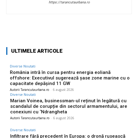
https://tarancutaurbana.ro
Facebook
Twitter
Pinterest
W
ULTIMELE ARTICOLE
Diverse Noutati
România intră în cursa pentru energia eoliană
offshore: Executivul sugerează șase zone marine cu o
capacitate depășind 11 GW
Autorii Tarancutaurbana.ro
-
6 august 2026
Diverse Noutati
Marian Voinea, businessman-ul reținut în legătură cu
scandalul de corupție din sectorul armamentului, are
conexiuni cu ‘Ndrangheta
Autorii Tarancutaurbana.ro
-
6 august 2026
Diverse Noutati
Infiltrare fără precedent în Europa: o dronă rusească