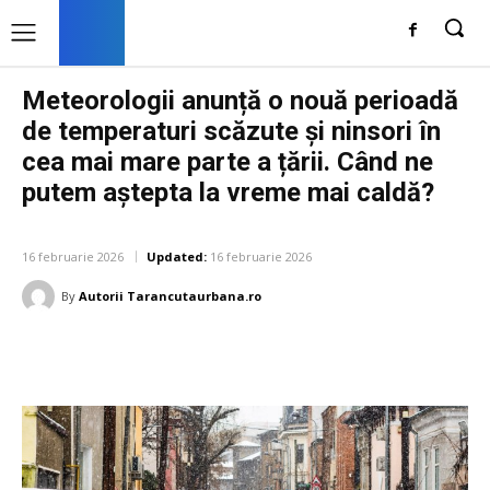
Meteorologii anunță o nouă perioadă
de temperaturi scăzute și ninsori în
cea mai mare parte a țării. Când ne
putem aștepta la vreme mai caldă?
DIVERSE NOUTATI
16 februarie 2026
Updated:
16 februarie 2026
By
Autorii Tarancutaurbana.ro
Facebook
Twitter
Pinterest
W