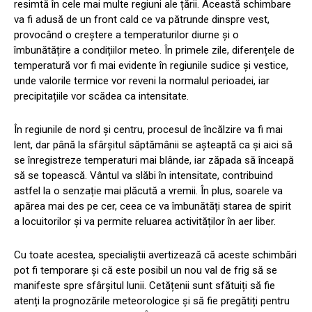
resimtă în cele mai multe regiuni ale țării. Această schimbare
va fi adusă de un front cald ce va pătrunde dinspre vest,
provocând o creștere a temperaturilor diurne și o
îmbunătățire a condițiilor meteo. În primele zile, diferențele de
temperatură vor fi mai evidente în regiunile sudice și vestice,
unde valorile termice vor reveni la normalul perioadei, iar
precipitațiile vor scădea ca intensitate.
În regiunile de nord și centru, procesul de încălzire va fi mai
lent, dar până la sfârșitul săptămânii se așteaptă ca și aici să
se înregistreze temperaturi mai blânde, iar zăpada să înceapă
să se topească. Vântul va slăbi în intensitate, contribuind
astfel la o senzație mai plăcută a vremii. În plus, soarele va
apărea mai des pe cer, ceea ce va îmbunătăți starea de spirit
a locuitorilor și va permite reluarea activităților în aer liber.
Cu toate acestea, specialiștii avertizează că aceste schimbări
pot fi temporare și că este posibil un nou val de frig să se
manifeste spre sfârșitul lunii. Cetățenii sunt sfătuiți să fie
atenți la prognozările meteorologice și să fie pregătiți pentru