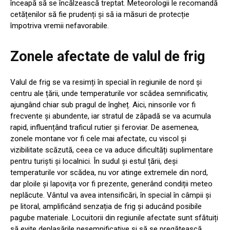
înceapă să se încălzească treptat. Meteorologii le recomandă
cetățenilor să fie prudenți și să ia măsuri de protecție
împotriva vremii nefavorabile.
Zonele afectate de valul de frig
Valul de frig se va resimți în special în regiunile de nord și
centru ale țării, unde temperaturile vor scădea semnificativ,
ajungând chiar sub pragul de îngheț. Aici, ninsorile vor fi
frecvente și abundente, iar stratul de zăpadă se va acumula
rapid, influențând traficul rutier și feroviar. De asemenea,
zonele montane vor fi cele mai afectate, cu viscol și
vizibilitate scăzută, ceea ce va aduce dificultăți suplimentare
pentru turiști și localnici. În sudul și estul țării, deși
temperaturile vor scădea, nu vor atinge extremele din nord,
dar ploile și lapovița vor fi prezente, generând condiții meteo
neplăcute. Vântul va avea intensificări, în special în câmpii și
pe litoral, amplificând senzația de frig și aducând posibile
pagube materiale. Locuitorii din regiunile afectate sunt sfătuiți
să evite deplasările nesemnificative și să se pregătească