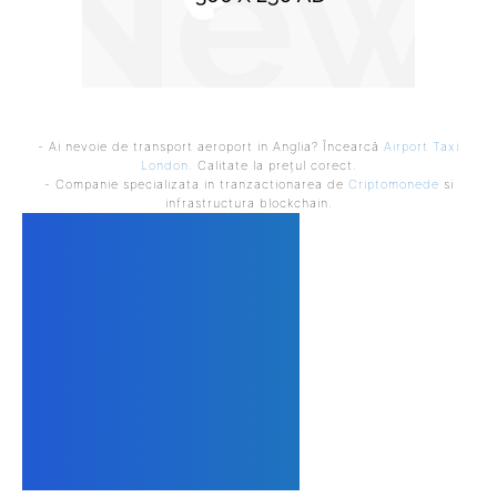
- Ai nevoie de transport aeroport in Anglia? Încearcă
Airport Taxi
London
. Calitate la prețul corect.
- Companie specializata in tranzactionarea de
Criptomonede
si
infrastructura blockchain.