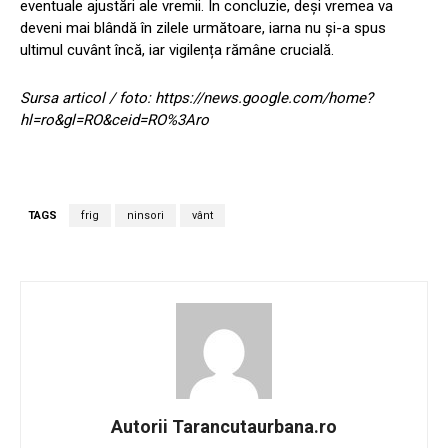
eventuale ajustări ale vremii. În concluzie, deși vremea va
deveni mai blândă în zilele următoare, iarna nu și-a spus
ultimul cuvânt încă, iar vigilența rămâne crucială.
Sursa articol / foto: https://news.google.com/home?
hl=ro&gl=RO&ceid=RO%3Aro
TAGS
frig
ninsori
vânt
Autorii Tarancutaurbana.ro