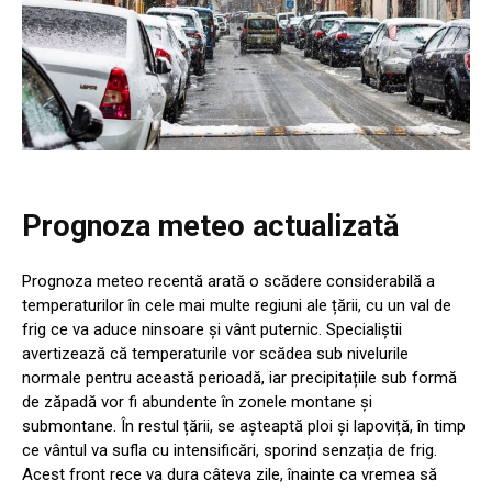
Prognoza meteo actualizată
Prognoza meteo recentă arată o scădere considerabilă a
temperaturilor în cele mai multe regiuni ale țării, cu un val de
frig ce va aduce ninsoare și vânt puternic. Specialiștii
avertizează că temperaturile vor scădea sub nivelurile
normale pentru această perioadă, iar precipitațiile sub formă
de zăpadă vor fi abundente în zonele montane și
submontane. În restul țării, se așteaptă ploi și lapoviță, în timp
ce vântul va sufla cu intensificări, sporind senzația de frig.
Acest front rece va dura câteva zile, înainte ca vremea să