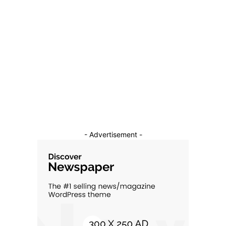
Diverse Noutati
1138
Afaceri si Industrii
39
Sanatate / Hobby
18
Auto
16
Constructii
11
Cultura si Entertainment
10
- Advertisement -