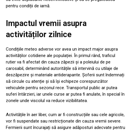
pentru condiții de iarnă.
Impactul vremii asupra
activităților zilnice
Condițiile meteo adverse vor avea un impact major asupra
activităților cotidiene ale populației. În primul rând, traficul
rutier va fi afectat din cauza zăpezii și a poleiului de pe
carosabil, determinând autoritățile să intervină cu utilaje de
deszăpezire și materiale antiderapante. Șoferii sunt îndemnați
să circule cu atenție și să își echipeze corespunzător
vehiculele pentru sezonul rece. Transportul public ar putea
suferi întârzieri, iar unele curse ar putea fi anulate, în special în
zonele unde viscolul va reduce vizibilitatea.
Activitățile în aer liber, cum ar fi construcțiile sau cele agricole,
vor fi suspendate sau restricționate din cauza vremii severe.
Fermierii sunt încurajați să asigure adăposturi adecvate pentru