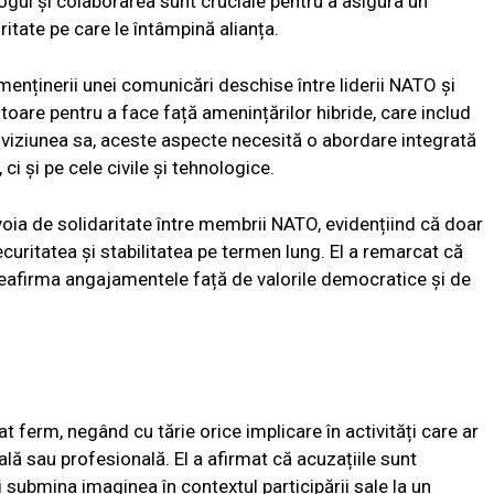
gul și colaborarea sunt cruciale pentru a asigura un
itate pe care le întâmpină alianța.
enținerii unei comunicări deschise între liderii NATO și
atoare pentru a face față amenințărilor hibride, care includ
n viziunea sa, aceste aspecte necesită o abordare integrată
ci și pe cele civile și tehnologice.
oia de solidaritate între membrii NATO, evidențiind că doar
uritatea și stabilitatea pe termen lung. El a remarcat că
reafirma angajamentele față de valorile democratice și de
at ferm, negând cu tărie orice implicare în activități care ar
ă sau profesională. El a afirmat că acuzațiile sunt
i submina imaginea în contextul participării sale la un