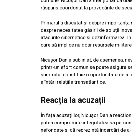
comune. Nicușor Dan a menționat că dialo
răspuns coordonat la provocările de secur
Primarul a discutat și despre importanța m
despre necesitatea găsirii de soluții inov
atacurile cibernetice și dezinformarea. Î
care să implice nu doar resursele militare, 
Nicușor Dan a subliniat, de asemenea, nev
printr-un efort comun se poate asigura sec
summitul constituie o oportunitate de a 
a întări relațiile transatlantice.
Reacția la acuzații
În fața acuzațiilor, Nicușor Dan a reacțion
putea compromite integritatea sa personal
nefondate și că reprezintă încercări de a-