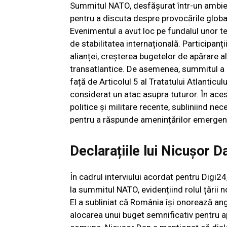
Summitul NATO, desfășurat într-un ambient
pentru a discuta despre provocările globa
Evenimentul a avut loc pe fundalul unor ten
de stabilitatea internațională. Participanț
alianței, creșterea bugetelor de apărare a
transatlantice. De asemenea, summitul a 
față de Articolul 5 al Tratatului Atlanticu
considerat un atac asupra tuturor. În acest
politice și militare recente, subliniind n
pentru a răspunde amenințărilor emergen
Declarațiile lui Nicușor D
În cadrul interviului acordat pentru Digi
la summitul NATO, evidențiind rolul țării 
El a subliniat că România își onorează anga
alocarea unui buget semnificativ pentru apă