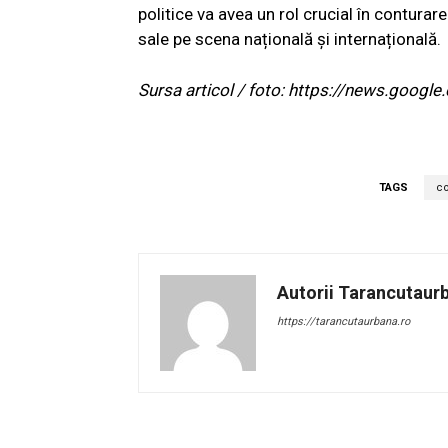
politice va avea un rol crucial în conturarea
sale pe scena națională și internațională.
Sursa articol / foto: https://news.go
TAGS
co
Autorii Tarancutaur
https://tarancutaurbana.ro
Facebook
Acțiune