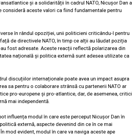
ansatlantice și a solidarității în cadrul NATO, Nicușor Dan a
are consideră aceste valori ca fiind fundamentale pentru
erse în rândul opoziției, unii politicieni criticându-l pentru
ță de directivele NATO, în timp ce alții au lăudat poziția
i-au fost adresate. Aceste reacții reflectă polarizarea din
atea națională și politica externă sunt adesea utilizate ca
adrul discuțiilor internaționale poate avea un impact asupra
inerea sa pentru o colaborare strânsă cu partenerii NATO ar
tice pro-europene și pro-atlantice, dar, de asemenea, critici
ternă mai independentă.
 pot influența modul în care este perceput Nicușor Dan în
politică externă, aspecte devenind din ce în ce mai
. În mod evident, modul în care va naviga aceste ape