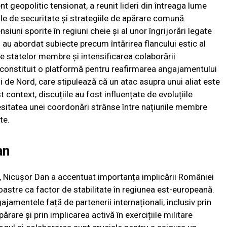
 geopolitic tensionat, a reunit lideri din întreaga lume
le de securitate și strategiile de apărare comună.
siuni sporite în regiuni cheie și al unor îngrijorări legate
ii au abordat subiecte precum întărirea flancului estic al
le statelor membre și intensificarea colaborării
constituit o platformă pentru reafirmarea angajamentului
lui de Nord, care stipulează că un atac asupra unui aliat este
 context, discuțiile au fost influențate de evoluțiile
ecesitatea unei coordonări strânse între națiunile membre
te.
an
24, Nicușor Dan a accentuat importanța implicării României
noastre ca factor de stabilitate în regiunea est-europeană.
jamentele față de partenerii internaționali, inclusiv prin
rare și prin implicarea activă în exercițiile militare