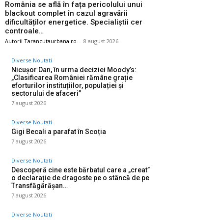
România se află în fața pericolului unui
blackout complet în cazul agravării
dificultăților energetice. Specialiștii cer
controale…
Autorii Tarancutaurbana.ro
-
8 august 2026
Diverse Noutati
Nicușor Dan, în urma deciziei Moody’s:
„Clasificarea României rămâne grație
eforturilor instituțiilor, populației și
sectorului de afaceri”
7 august 2026
Diverse Noutati
Gigi Becali a parafat în Scoția
7 august 2026
Diverse Noutati
Descoperă cine este bărbatul care a „creat”
o declarație de dragoste pe o stâncă de pe
Transfăgărășan…
7 august 2026
Diverse Noutati