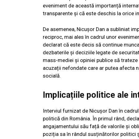
eveniment de această importanță internați
transparente și că este deschis la orice in
De asemenea, Nicușor Dan a subliniat impo
reciproc, mai ales în cadrul unor evenim
declarat că este decis să continue munca î
dezbaterile și deciziile legate de securita
mass-mediei și opiniei publice să trateze
acuzații nefondate care ar putea afecta nu 
socială.
Implicațiile politice ale in
Interviul furnizat de Nicușor Dan în cadr
politică din România. În primul rând, decl
angajamentului său față de valorile și obl
poziția sa în rândul susținătorilor politici 