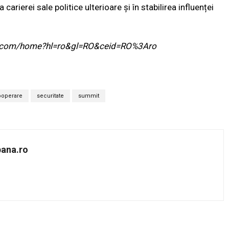
 carierei sale politice ulterioare și în stabilirea influenței
ogle.com/home?hl=ro&gl=RO&ceid=RO%3Aro
operare
securitate
summit
bana.ro
Twitter
Pinterest
WhatsApp