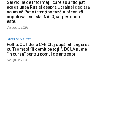
Serviciile de informații care au anticipat
agresiunea Rusiei asupra Ucrainei declară
acum că Putin intenționează o ofensivă
împotriva unui stat NATO, iar perioada
este...
7 august 2026
Diverse Noutati
Folha, OUT de la CFR Cluj după înfrângerea
cu Tromso! ”Îi demit pe toți!”. DOUĂ nume
”în cursa” pentru postul de antrenor
6 august 2026