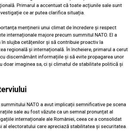
onală. Primarul a accentuat că toate acțiunile sale sunt
vestigație ce ar putea clarifica situația.
rtanța menținerii unui climat de încredere și respect
ente internaționale majore precum summitul NATO. El a
n slujba cetățenilor și să contribuie proactiv la
tea regională și internațională. În încheiere, primarul a cerut
 cu discernământ informațiile și să evite propagarea unor
doar imaginea sa, ci și climatul de stabilitate politică și
terviului
ul summitului NATO a avut implicații semnificative pe scena
arațiile sale au fost văzute ca un semnal pronunțat al
igațiile internaționale ale României, ceea ce a consolidat
și al electoratului care apreciază stabilitatea și securitatea.