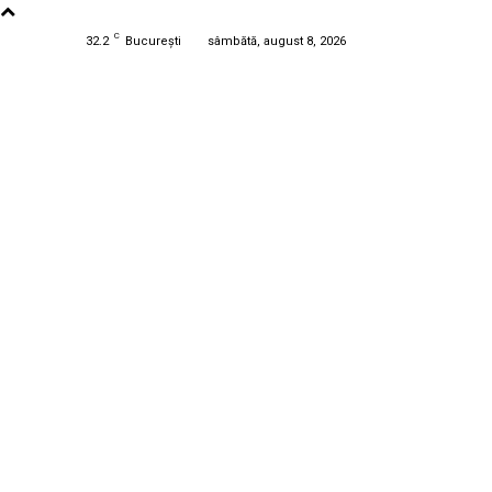
C
32.2
București
sâmbătă, august 8, 2026