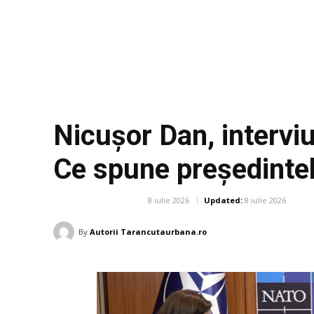
Nicușor Dan, intervi
Ce spune președintel
8 iulie 2026
Updated:
8 iulie 2026
DIVERSE NOUTATI
By
Autorii Tarancutaurbana.ro