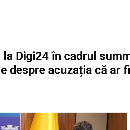
u la Digi24 în cadrul sum
e despre acuzația că ar f
Facebook
Acțiune