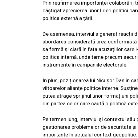
Prin reafirmarea importanței colaborării tr
câștigat aprecierea unor lideri politici c
politica externă a țării.
De asemenea, interviul a generat reacții div
abordarea considerată prea conformistă fa
sa fermă și clară în fața acuzațiilor care 
politica internă, unde teme precum securit
instrumente în campaniile electorale.
În plus, poziționarea lui Nicușor Dan în c
viitoarelor alianțe politice interne. Susț
putea atrage sprijinul unor formațiuni poli
din partea celor care caută o politică ex
Pe termen lung, interviul și contextul său
gestionarea problemelor de securitate și 
importante în actualul context geopolitic