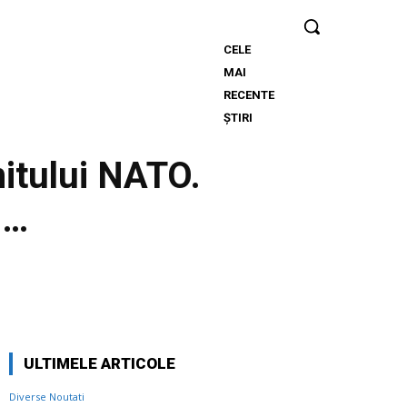
CELE
România se
MAI
află în fața
RECENTE
pericolului
ȘTIRI
unui
blackout
mitului NATO.
complet în
cazul
i…
agravării
dificultăților
energetice.
Specialiștii
cer
Twitter
Pinterest
WhatsApp
controale…
ULTIMELE ARTICOLE
Diverse Noutati