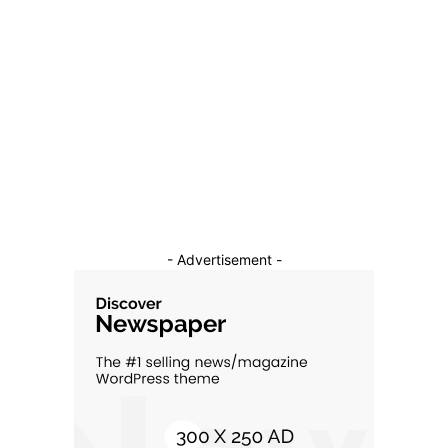
Afaceri si Industrii
39
Sanatate / Hobby
18
Auto
16
Constructii
11
Cultura si Entertainment
10
- Advertisement -