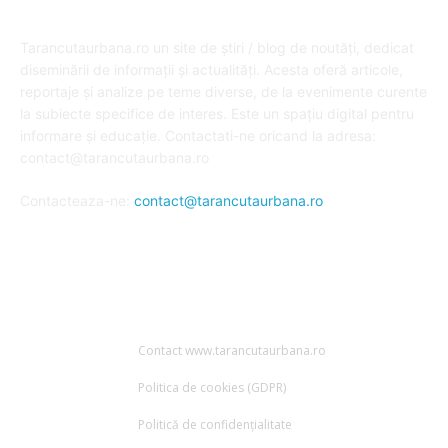
DESPRE NOI
Tarancutaurbana.ro un site de știri / blog de noutăți, dedicat
diseminării de informații și actualități. Acesta oferă articole,
reportaje și analize pe teme diverse, de la evenimente curente
la subiecte specifice de interes. Este un spațiu digital pentru
informare și educație. Contactati-ne oricand la adresa:
contact@tarancutaurbana.ro
Contacteaza-ne:
contact@tarancutaurbana.ro
URMARESTE-NE
Contact www.tarancutaurbana.ro
Politica de cookies (GDPR)
Politică de confidențialitate