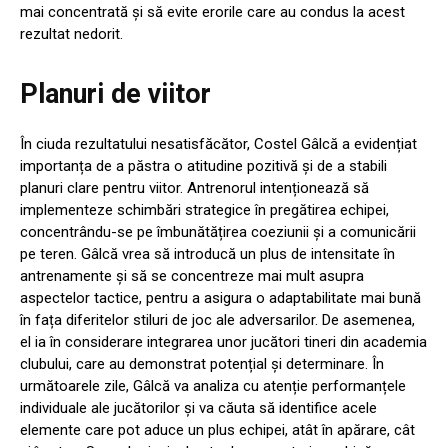
mai concentrată și să evite erorile care au condus la acest
rezultat nedorit.
Planuri de viitor
În ciuda rezultatului nesatisfăcător, Costel Gâlcă a evidențiat
importanța de a păstra o atitudine pozitivă și de a stabili
planuri clare pentru viitor. Antrenorul intenționează să
implementeze schimbări strategice în pregătirea echipei,
concentrându-se pe îmbunătățirea coeziunii și a comunicării
pe teren. Gâlcă vrea să introducă un plus de intensitate în
antrenamente și să se concentreze mai mult asupra
aspectelor tactice, pentru a asigura o adaptabilitate mai bună
în fața diferitelor stiluri de joc ale adversarilor. De asemenea,
el ia în considerare integrarea unor jucători tineri din academia
clubului, care au demonstrat potențial și determinare. În
următoarele zile, Gâlcă va analiza cu atenție performanțele
individuale ale jucătorilor și va căuta să identifice acele
elemente care pot aduce un plus echipei, atât în apărare, cât