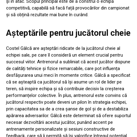
și în atac. Scopul principal este de a construi o echipă
competitivă, capabilă să facă față provocărilor din campionat
și să obțină rezultate mai bune în curând.
Așteptările pentru jucătorul cheie
Costel Gâlcă are așteptări ridicate de la jucătorul cheie al
echipei sale, pe care îl consideră un element crucial pentru
succesul viitor. Antrenorul a subliniat că acest jucător dispune
de calități tehnice și fizice remarcabile, care pot influența
desfășurarea unui meci în momente critice. Gâlcă a specificat
că se așteaptă ca jucătorul să își asume un rol de lider pe
teren, să inspire echipa și să contribuie decisiv la creșterea
performanțelor colective. În plus, antrenorul este convins că
jucătorul respectiv poate deveni un pilon în strategia echipei,
prin capacitatea sa de a crea șanse de gol și de a destabiliza
apărarea adversarilor. Gâlcă este determinat să ofere suportul
necesar dezvoltării acestui jucător, punând accent pe
antrenamente personalizate și sesiuni constructive de
feedback, care să îi permită să își valorifice întregul potențial.