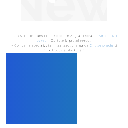
- Ai nevoie de transport aeroport in Anglia? Încearcă
Airport Taxi
London
. Calitate la prețul corect.
- Companie specializata in tranzactionarea de
Criptomonede
si
infrastructura blockchain.