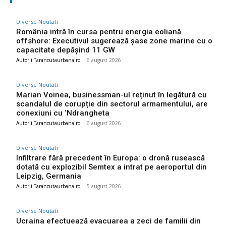
Diverse Noutati
România intră în cursa pentru energia eoliană
offshore: Executivul sugerează șase zone marine cu o
capacitate depășind 11 GW
Autorii Tarancutaurbana.ro
-
6 august 2026
Diverse Noutati
Marian Voinea, businessman-ul reținut în legătură cu
scandalul de corupție din sectorul armamentului, are
conexiuni cu ‘Ndrangheta
Autorii Tarancutaurbana.ro
-
6 august 2026
Diverse Noutati
Infiltrare fără precedent în Europa: o dronă rusească
dotată cu explozibil Semtex a intrat pe aeroportul din
Leipzig, Germania
Autorii Tarancutaurbana.ro
-
5 august 2026
Diverse Noutati
Ucraina efectuează evacuarea a zeci de familii din