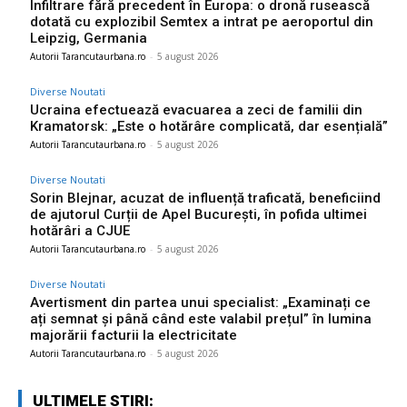
Infiltrare fără precedent în Europa: o dronă rusească
dotată cu explozibil Semtex a intrat pe aeroportul din
Leipzig, Germania
Autorii Tarancutaurbana.ro
-
5 august 2026
Diverse Noutati
Ucraina efectuează evacuarea a zeci de familii din
Kramatorsk: „Este o hotărâre complicată, dar esențială”
Autorii Tarancutaurbana.ro
-
5 august 2026
Diverse Noutati
Sorin Blejnar, acuzat de influență traficată, beneficiind
de ajutorul Curții de Apel București, în pofida ultimei
hotărâri a CJUE
Autorii Tarancutaurbana.ro
-
5 august 2026
Diverse Noutati
Avertisment din partea unui specialist: „Examinați ce
ați semnat și până când este valabil prețul” în lumina
majorării facturii la electricitate
Autorii Tarancutaurbana.ro
-
5 august 2026
ULTIMELE STIRI: