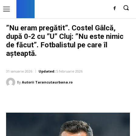
”Nu eram pregătit”. Costel Gâlcă,
după 0-2 cu ”U” Cluj: ”Nu este nimic
de făcut”. Fotbalistul pe care îl
așteaptă.
DIVERSE NOUTATI
31 ianuarie 2026
Updated:
5 februarie 2026
By
Autorii Tarancutaurbana.ro
Facebook
Twitter
Pinterest
W