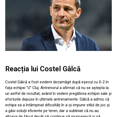
Reacția lui Costel Gâlcă
Costel Gâlcă a fost evident dezamăgit după eșecul cu 0-2 în
fața echipei ”U” Cluj. Antrenorul a afirmat că nu se aștepta la
un astfel de rezultat, având în vedere pregătirea echipei sale și
eforturile depuse în ultimele antrenamente. Gâlcă a admis că
echipa sa a întâmpinat dificultăți în a-și impune stilul de joc și
a găsi soluții eficiente pe teren, dar a subliniat că nu au
altceva de făcut decât să continue să muncească și să