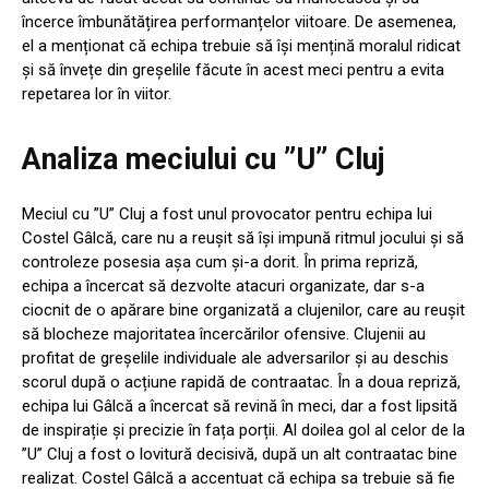
încerce îmbunătățirea performanțelor viitoare. De asemenea,
el a menționat că echipa trebuie să își mențină moralul ridicat
și să învețe din greșelile făcute în acest meci pentru a evita
repetarea lor în viitor.
Analiza meciului cu ”U” Cluj
Meciul cu ”U” Cluj a fost unul provocator pentru echipa lui
Costel Gâlcă, care nu a reușit să își impună ritmul jocului și să
controleze posesia așa cum și-a dorit. În prima repriză,
echipa a încercat să dezvolte atacuri organizate, dar s-a
ciocnit de o apărare bine organizată a clujenilor, care au reușit
să blocheze majoritatea încercărilor ofensive. Clujenii au
profitat de greșelile individuale ale adversarilor și au deschis
scorul după o acțiune rapidă de contraatac. În a doua repriză,
echipa lui Gâlcă a încercat să revină în meci, dar a fost lipsită
de inspirație și precizie în fața porții. Al doilea gol al celor de la
”U” Cluj a fost o lovitură decisivă, după un alt contraatac bine
realizat. Costel Gâlcă a accentuat că echipa sa trebuie să fie