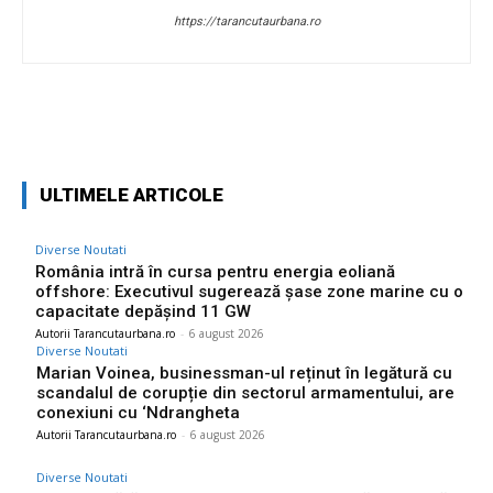
https://tarancutaurbana.ro
Facebook
Twitter
Pinterest
W
ULTIMELE ARTICOLE
Diverse Noutati
România intră în cursa pentru energia eoliană
offshore: Executivul sugerează șase zone marine cu o
capacitate depășind 11 GW
Autorii Tarancutaurbana.ro
-
6 august 2026
Diverse Noutati
Marian Voinea, businessman-ul reținut în legătură cu
scandalul de corupție din sectorul armamentului, are
conexiuni cu ‘Ndrangheta
Autorii Tarancutaurbana.ro
-
6 august 2026
Diverse Noutati