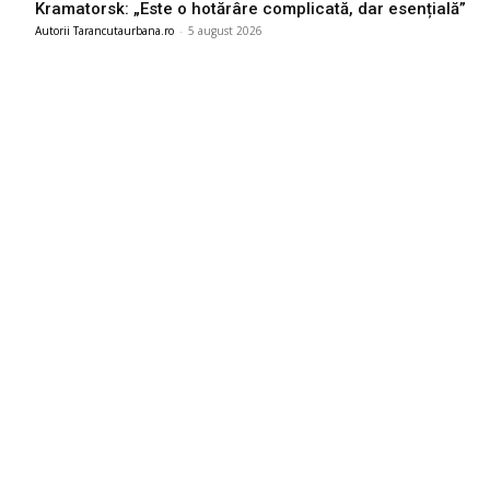
Kramatorsk: „Este o hotărâre complicată, dar esențială”
Autorii Tarancutaurbana.ro
-
5 august 2026
Ultimele postari:
România intră în cursa pentru energia eoliană offshore:
Executivul sugerează șase zone marine cu o capacitate
depășind 11 GW
6 august 2026
Marian Voinea, businessman-ul reținut în legătură cu
scandalul de corupție din sectorul armamentului, are
conexiuni cu ‘Ndrangheta
6 august 2026