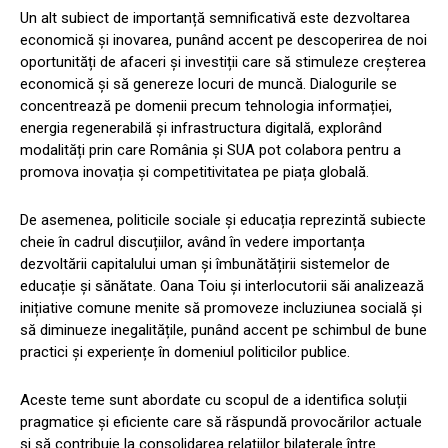
Un alt subiect de importanță semnificativă este dezvoltarea
economică și inovarea, punând accent pe descoperirea de noi
oportunități de afaceri și investiții care să stimuleze creșterea
economică și să genereze locuri de muncă. Dialogurile se
concentrează pe domenii precum tehnologia informației,
energia regenerabilă și infrastructura digitală, explorând
modalități prin care România și SUA pot colabora pentru a
promova inovația și competitivitatea pe piața globală.
De asemenea, politicile sociale și educația reprezintă subiecte
cheie în cadrul discuțiilor, având în vedere importanța
dezvoltării capitalului uman și îmbunătățirii sistemelor de
educație și sănătate. Oana Toiu și interlocutorii săi analizează
inițiative comune menite să promoveze incluziunea socială și
să diminueze inegalitățile, punând accent pe schimbul de bune
practici și experiențe în domeniul politicilor publice.
Aceste teme sunt abordate cu scopul de a identifica soluții
pragmatice și eficiente care să răspundă provocărilor actuale
și să contribuie la consolidarea relațiilor bilaterale între