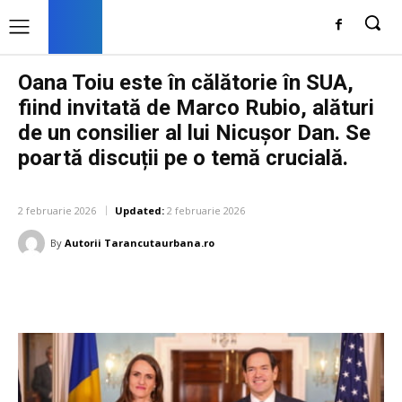
Oana Toiu este în călătorie în SUA,
fiind invitată de Marco Rubio, alături
de un consilier al lui Nicușor Dan. Se
poartă discuții pe o temă crucială.
DIVERSE NOUTATI
2 februarie 2026
Updated:
2 februarie 2026
By
Autorii Tarancutaurbana.ro
Facebook
Twitter
Pinterest
W