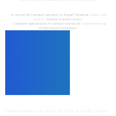
- Ai nevoie de transport aeroport in Anglia? Încearcă
Airport Taxi
London
. Calitate la prețul corect.
- Companie specializata in tranzactionarea de
Criptomonede
si
infrastructura blockchain.
DESPRE NOI
Tarancutaurbana.ro un site de știri / blog de noutăți, dedicat