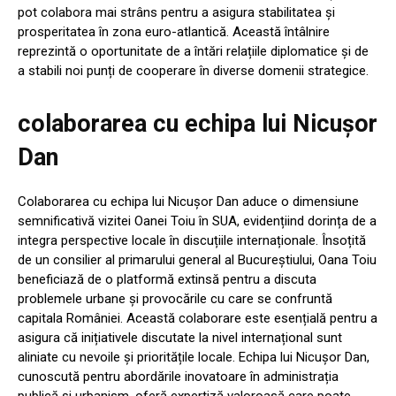
pot colabora mai strâns pentru a asigura stabilitatea și
prosperitatea în zona euro-atlantică. Această întâlnire
reprezintă o oportunitate de a întări relațiile diplomatice și de
a stabili noi punți de cooperare în diverse domenii strategice.
colaborarea cu echipa lui Nicușor
Dan
Colaborarea cu echipa lui Nicușor Dan aduce o dimensiune
semnificativă vizitei Oanei Toiu în SUA, evidențiind dorința de a
integra perspective locale în discuțiile internaționale. Însoțită
de un consilier al primarului general al Bucureștiului, Oana Toiu
beneficiază de o platformă extinsă pentru a discuta
problemele urbane și provocările cu care se confruntă
capitala României. Această colaborare este esențială pentru a
asigura că inițiativele discutate la nivel internațional sunt
aliniate cu nevoile și prioritățile locale. Echipa lui Nicușor Dan,
cunoscută pentru abordările inovatoare în administrația
publică și urbanism, oferă expertiză valoroasă care poate