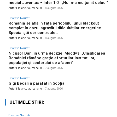
meciul Juventus – Inter 1-2: „Nu m-a mulțumit deloc!”
Autorii Tarancutaurbana.ro
-
8 august 2026
Diverse Noutati
România se află în fața pericolului unui blackout
complet în cazul agravării dificultăților energetice.
Specialiștii cer controale…
Autorii Tarancutaurbana.ro
-
8 august 2026
Diverse Noutati
Nicușor Dan, în urma deciziei Moody’s: „Clasificarea
României rămâne grație eforturilor instituțiilor,
populației și sectorului de afaceri”
Autorii Tarancutaurbana.ro
-
7 august 2026
Diverse Noutati
Gigi Becali a parafat în Scoția
Autorii Tarancutaurbana.ro
-
7 august 2026
ULTIMELE STIRI:
Diverse Noutati