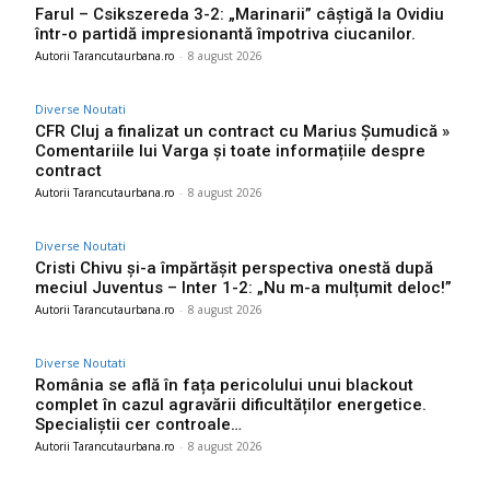
Farul – Csikszereda 3-2: „Marinarii” câștigă la Ovidiu
într-o partidă impresionantă împotriva ciucanilor.
Autorii Tarancutaurbana.ro
-
8 august 2026
Diverse Noutati
CFR Cluj a finalizat un contract cu Marius Șumudică »
Comentariile lui Varga și toate informațiile despre
contract
Autorii Tarancutaurbana.ro
-
8 august 2026
Diverse Noutati
Cristi Chivu și-a împărtășit perspectiva onestă după
meciul Juventus – Inter 1-2: „Nu m-a mulțumit deloc!”
Autorii Tarancutaurbana.ro
-
8 august 2026
Diverse Noutati
România se află în fața pericolului unui blackout
complet în cazul agravării dificultăților energetice.
Specialiștii cer controale…
Autorii Tarancutaurbana.ro
-
8 august 2026