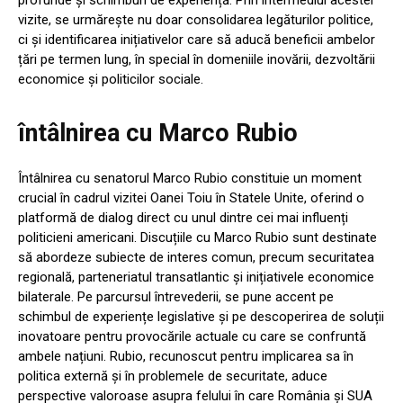
vizite, se urmărește nu doar consolidarea legăturilor politice,
ci și identificarea inițiativelor care să aducă beneficii ambelor
țări pe termen lung, în special în domeniile inovării, dezvoltării
economice și politicilor sociale.
întâlnirea cu Marco Rubio
Întâlnirea cu senatorul Marco Rubio constituie un moment
crucial în cadrul vizitei Oanei Toiu în Statele Unite, oferind o
platformă de dialog direct cu unul dintre cei mai influenți
politicieni americani. Discuțiile cu Marco Rubio sunt destinate
să abordeze subiecte de interes comun, precum securitatea
regională, parteneriatul transatlantic și inițiativele economice
bilaterale. Pe parcursul întrevederii, se pune accent pe
schimbul de experiențe legislative și pe descoperirea de soluții
inovatoare pentru provocările actuale cu care se confruntă
ambele națiuni. Rubio, recunoscut pentru implicarea sa în
politica externă și în problemele de securitate, aduce
perspective valoroase asupra felului în care România și SUA