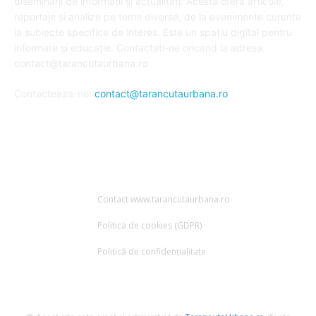
diseminării de informații și actualități. Acesta oferă articole,
reportaje și analize pe teme diverse, de la evenimente curente
la subiecte specifice de interes. Este un spațiu digital pentru
informare și educație. Contactati-ne oricand la adresa:
contact@tarancutaurbana.ro
Contacteaza-ne:
contact@tarancutaurbana.ro
URMARESTE-NE
Contact www.tarancutaurbana.ro
Politica de cookies (GDPR)
Politică de confidențialitate