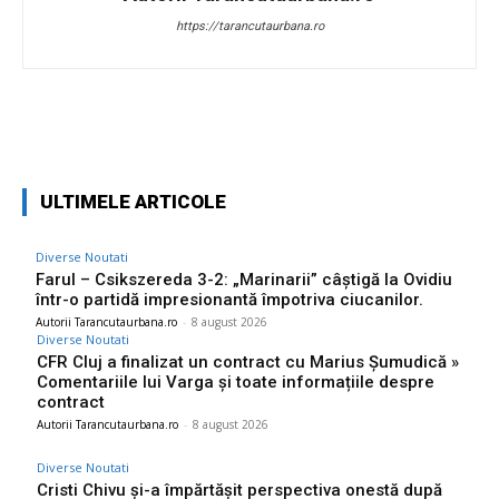
https://tarancutaurbana.ro
Facebook
Twitter
Pinterest
W
ULTIMELE ARTICOLE
Diverse Noutati
Farul – Csikszereda 3-2: „Marinarii” câștigă la Ovidiu
într-o partidă impresionantă împotriva ciucanilor.
Autorii Tarancutaurbana.ro
-
8 august 2026
Diverse Noutati
CFR Cluj a finalizat un contract cu Marius Șumudică »
Comentariile lui Varga și toate informațiile despre
contract
Autorii Tarancutaurbana.ro
-
8 august 2026
Diverse Noutati
Cristi Chivu și-a împărtășit perspectiva onestă după