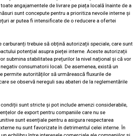
oate angajamentele de livrare pe piața locală înainte de a
măsuri sunt concepute pentru a prioritiza nevoile interne și
rețuri ar putea fi intensificate de o reducere a ofertei
 carburanți trebuie să obțină autorizații speciale, care sunt
ctului potențial asupra pieței interne. Aceste autorizații
r submina stabilitatea prețurilor la nivel național și că vor
ze negativ consumatorii locali. De asemenea, există un
e permite autorităților să urmărească fluxurile de
n care se observă nereguli sau abateri de la reglementările
ondiții sunt stricte și pot include amenzi considerabile,
ențelor de export pentru companiile care nu se
nitive sunt esențiale pentru a asigura respectarea
xterne nu sunt favorizate în detrimentul celei interne. În
 un echilibru între interesele comerciale ale companiilor și