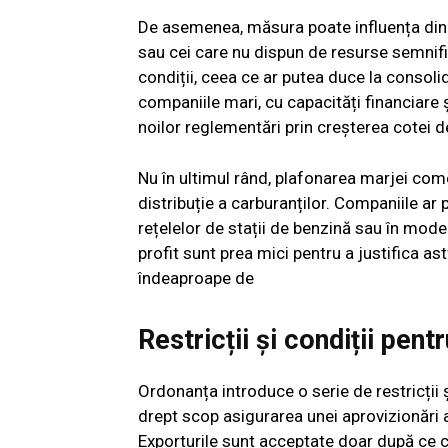
De asemenea, măsura poate influența dinam
sau cei care nu dispun de resurse semnific
condiții, ceea ce ar putea duce la consolid
companiile mari, cu capacități financiare 
noilor reglementări prin creșterea cotei d
Nu în ultimul rând, plafonarea marjei comer
distribuție a carburanților. Companiile ar 
rețelelor de stații de benzină sau în mode
profit sunt prea mici pentru a justifica as
îndeaproape de
Restricții și condiții pent
Ordonanța introduce o serie de restricții ș
drept scop asigurarea unei aprovizionări a
Exporturile sunt acceptate doar după ce ce