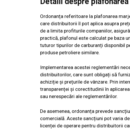
Detalii despre plafonarea
Ordonanța referitoare la plafonarea marj
care distribuitorii îl pot aplica asupra pre
de a limita profiturile companiilor, asigu
practică, plafonul este calculat pe baza un
tuturor tipurilor de carburanți disponibil 
produse petroliere similare.
Implementarea acestei reglementări nece
distribuitorilor, care sunt obligați să furn
achiziție și prețurile de vânzare. Prin in
transparenței și corectitudinii în aplicar
sau nerespecări ale reglementărilor.
De asemenea, ordonanța prevede sancțiun
comercială. Aceste sancțiuni pot varia d
licenței de operare pentru distribuitorii 