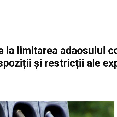
e la limitarea adaosului c
poziții și restricții ale ex
Facebook
Acțiune