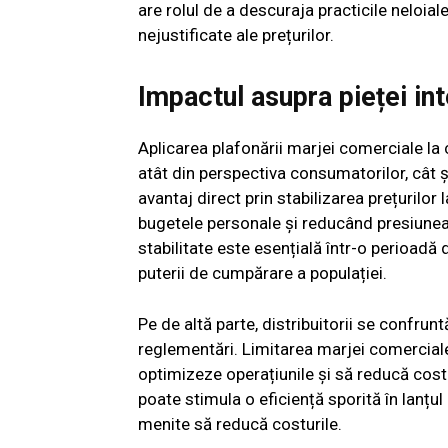
are rolul de a descuraja practicile neloia
nejustificate ale prețurilor.
Impactul asupra pieței in
Aplicarea plafonării marjei comerciale la c
atât din perspectiva consumatorilor, cât 
avantaj direct prin stabilizarea prețurilor
bugetele personale și reducând presiunea 
stabilitate este esențială într-o perioadă
puterii de cumpărare a populației.
Pe de altă parte, distribuitorii se confrun
reglementări. Limitarea marjei comerciale 
optimizeze operațiunile și să reducă cost
poate stimula o eficiență sporită în lanțul 
menite să reducă costurile.