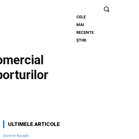
CELE
Nicușor
MAI
Dan, în urma
RECENTE
deciziei
ȘTIRI
Moody’s:
„Clasificarea
omercial
României
rămâne
porturilor
grație
eforturilor
instituțiilor,
populației și
sectorului
Twitter
Pinterest
WhatsApp
de afaceri”
ULTIMELE ARTICOLE
Diverse Noutati