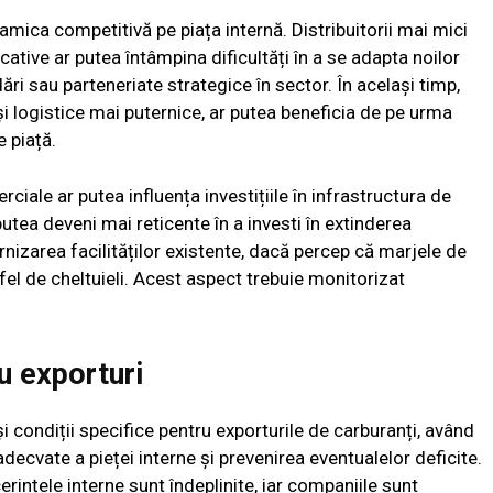
ica competitivă pe piața internă. Distribuitorii mai mici
ative ar putea întâmpina dificultăți în a se adapta noilor
ări sau parteneriate strategice în sector. În același timp,
și logistice mai puternice, ar putea beneficia de pe urma
e piață.
ciale ar putea influența investițiile în infrastructura de
putea deveni mai reticente în a investi în extinderea
rnizarea facilităților existente, dacă percep că marjele de
tfel de cheltuieli. Acest aspect trebuie monitorizat
ru exporturi
i condiții specifice pentru exporturile de carburanți, având
decvate a pieței interne și prevenirea eventualelor deficite.
rințele interne sunt îndeplinite, iar companiile sunt