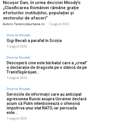
Nicușor Dan, în urma deciziei Moody’s:
„Clasificarea României rămâne grație
eforturilor instituțiilor, populației și
sectorului de afaceri”
Autorii Tarancutaurbana.ro
-
7 august 2026
Diverse Noutati
Gigi Becali a parafat în Scoția
7 august 2026
Diverse Noutati
Descoperă cine este bărbatul care a „creat”
o declarație de dragoste pe o stâncă de pe
Transfăgărășan…
7 august 2026
Diverse Noutati
Serviciile de informații care au anticipat
agresiunea Rusiei asupra Ucrainei declară
acum că Putin intenționează o ofensivă
împotriva unui stat NATO, iar perioada
este...
7 august 2026