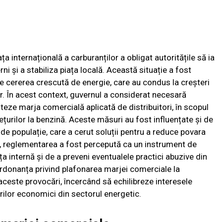
iața internațională a carburanților a obligat autoritățile să ia
i și a stabiliza piața locală. Această situație a fost
de cererea crescută de energie, care au condus la creșteri
or. În acest context, guvernul a considerat necesară
iteze marja comercială aplicată de distribuitori, în scopul
rețurilor la benzină. Aceste măsuri au fost influențate și de
de populație, care a cerut soluții pentru a reduce povara
us, reglementarea a fost percepută ca un instrument de
a internă și de a preveni eventualele practici abuzive din
ordonanța privind plafonarea marjei comerciale la
 aceste provocări, încercând să echilibreze interesele
orilor economici din sectorul energetic.