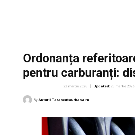
Ordonanța referitoar
pentru carburanți: dis
23 martie 2026
Updated:
23 martie 2026
DIVERSE NOUTATI
By
Autorii Tarancutaurbana.ro