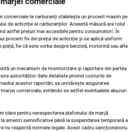
 marjei comerciale
ei comerciale la carburanți stabilește un procent maxim pe
țului de achiziție al carburanților. Această măsură are rolul
rând astfel prețuri mai accesibile pentru consumatori. În
ui procent fix din prețul de achiziție și se aplică uniform
pe piață, fie că este vorba despre benzină, motorină sau alte
sită un mecanism de monitorizare și raportare din partea
izeze autorităților date detaliate privind costurile de
termediul acestor raportări, se urmărește asigurarea
ea marjei comerciale, evitându-se astfel eventualele abuzuri
i clare pentru nerespectarea plafonului de marjă
e la amenzi semnificative până la suspendarea temporară a
care nu respectă normele legale. Acest cadru sancționatoriu