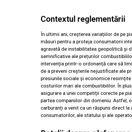
Contextul reglementării
În ultimii ani, creșterea variațiilor de pe p
măsuri pentru a proteja consumatorii intern
agravată de instabilitatea geopolitică și 
semnificative ale prețurilor combustibilil
intervenția printr-o ordonanță care să lim
de a preveni creșterile nejustificate ale p
presiunile sociale și economice resimțite 
costurilor mari ale combustibililor. În pl
asigurare a unei competiții corecte pe piaț
partea companiilor din domeniu. Astfel, 
carburanți a venit ca un răspuns direct la
consumatorilor, ale statului și ale operat