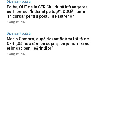
Diverse Noutati
Folha, OUT de la CFR Cluj după înfrângerea
cu Tromso! ”Îi demit pe toți!”. DOUĂ nume
”în cursa” pentru postul de antrenor
6 august 2026
Diverse Noutati
Mario Camora, după dezamăgirea trăită de
CFR: „Să ne axăm pe copii și pe juniori! Ei nu
primesc banii părinților”
6 august 2026