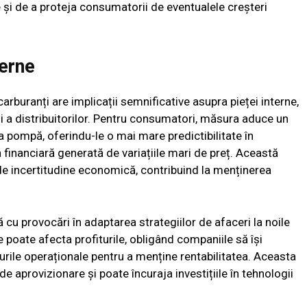
le și de a proteja consumatorii de eventualele creșteri
terne
arburanți are implicații semnificative asupra pieței interne,
și a distribuitorilor. Pentru consumatori, măsura aduce un
 la pompă, oferindu-le o mai mare predictibilitate în
financiară generată de variațiile mari de preț. Această
 de incertitudine economică, contribuind la menținerea
tă cu provocări în adaptarea strategiilor de afaceri la noile
poate afecta profiturile, obligând companiile să își
urile operaționale pentru a menține rentabilitatea. Aceasta
de aprovizionare și poate încuraja investițiile în tehnologii