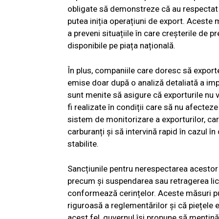
obligate să demonstreze că au respectat t
putea iniția operațiuni de export. Aceste 
a preveni situațiile în care creșterile de p
disponibile pe piața națională.
În plus, companiile care doresc să exporte
emise doar după o analiză detaliată a impa
sunt menite să asigure că exporturile nu vo
fi realizate în condiții care să nu afecte
sistem de monitorizare a exporturilor, car
carburanți și să intervină rapid în cazul î
stabilite.
Sancțiunile pentru nerespectarea acestor c
precum și suspendarea sau retragerea lic
conformează cerințelor. Aceste măsuri pu
riguroasă a reglementărilor și că piețele e
acest fel, guvernul își propune să mențină