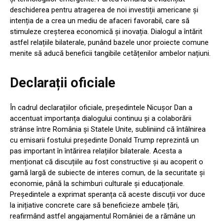
deschiderea pentru atragerea de noi investiții americane și
intenția de a crea un mediu de afaceri favorabil, care să
stimuleze creșterea economică și inovația. Dialogul a întărit
astfel relațiile bilaterale, punând bazele unor proiecte comune
menite să aducă beneficii tangibile cetățenilor ambelor națiuni.
Declarații oficiale
În cadrul declarațiilor oficiale, președintele Nicușor Dan a
accentuat importanța dialogului continuu și a colaborării
strânse între România și Statele Unite, subliniind că întâlnirea
cu emisarii fostului președinte Donald Trump reprezintă un
pas important în întărirea relațiilor bilaterale. Acesta a
menționat că discuțiile au fost constructive și au acoperit o
gamă largă de subiecte de interes comun, de la securitate și
economie, până la schimburi culturale și educaționale.
Președintele a exprimat speranța că aceste discuții vor duce
la inițiative concrete care să beneficieze ambele țări,
reafirmând astfel angajamentul României de a rămâne un