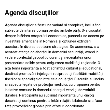
Agenda discuțiilor
Agenda discuțiilor a fost una variată și complexă, incluzând
subiecte de interes comun pentru ambele părți. S-a discutat
despre întărirea cooperării economice, punându-se accent pe
investițiile americane în România și opțiunea extinderii
acestora în diverse sectoare strategice. De asemenea, s-a
acordat atenție colaborării în domeniul securității, având în
vedere contextul geopolitic curent și necesitatea unor
parteneriate solide pentru asigurarea stabilității regionale. O
altă temă importantă a fost schimbul cultural și educațional,
destinat promovării înțelegerii reciproce și facilitării mobilității
tinerilor și specialiștilor între cele două țări. Discuțiile au inclus
și aspecte legate de protecția mediului, cu propuneri pentru
inițiative comune în domeniul energiei verzi și dezvoltării
durabile. Participanții au subliniat importanța unui dialog
deschis și continuu pentru a întări relațiile bilaterale și a face
față provocărilor globale prin eforturi coordonate.