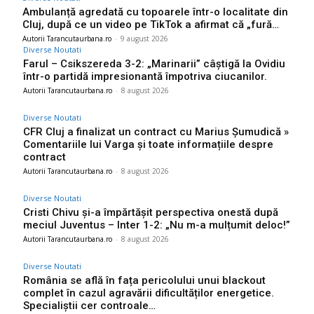
Ambulanță agredată cu topoarele într-o localitate din
Cluj, după ce un video pe TikTok a afirmat că „fură…
Autorii Tarancutaurbana.ro
-
9 august 2026
Diverse Noutati
Farul – Csikszereda 3-2: „Marinarii” câștigă la Ovidiu
într-o partidă impresionantă împotriva ciucanilor.
Autorii Tarancutaurbana.ro
-
8 august 2026
Diverse Noutati
CFR Cluj a finalizat un contract cu Marius Șumudică »
Comentariile lui Varga și toate informațiile despre
contract
Autorii Tarancutaurbana.ro
-
8 august 2026
Diverse Noutati
Cristi Chivu și-a împărtășit perspectiva onestă după
meciul Juventus – Inter 1-2: „Nu m-a mulțumit deloc!”
Autorii Tarancutaurbana.ro
-
8 august 2026
Diverse Noutati
România se află în fața pericolului unui blackout
complet în cazul agravării dificultăților energetice.
Specialiștii cer controale…