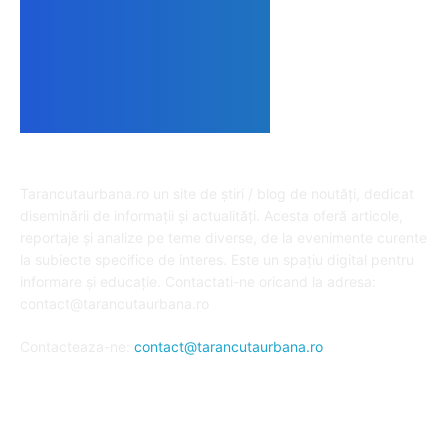
DESPRE NOI
Tarancutaurbana.ro un site de știri / blog de noutăți, dedicat
diseminării de informații și actualități. Acesta oferă articole,
reportaje și analize pe teme diverse, de la evenimente curente
la subiecte specifice de interes. Este un spațiu digital pentru
informare și educație. Contactati-ne oricand la adresa:
contact@tarancutaurbana.ro
Contacteaza-ne:
contact@tarancutaurbana.ro
URMARESTE-NE