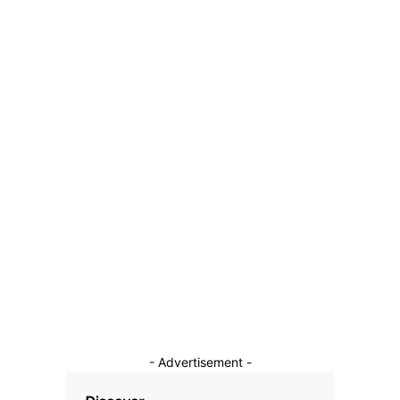
PNRR actualizat, validat de Bruxelles. România mai are
oportunități pentru 20 de miliarde de euro.
19 iunie 2026
Categorii
Diverse Noutati
1149
Afaceri si Industrii
39
Sanatate / Hobby
18
Auto
16
Constructii
11
Cultura si Entertainment
10
- Advertisement -