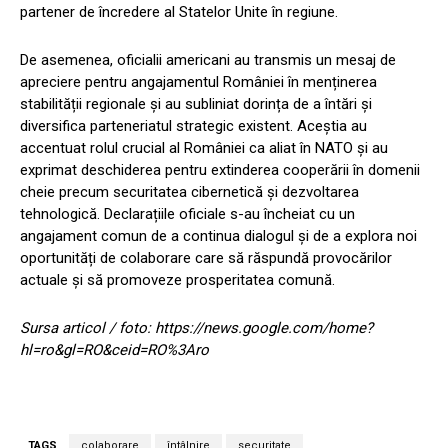
partener de încredere al Statelor Unite în regiune.
De asemenea, oficialii americani au transmis un mesaj de
apreciere pentru angajamentul României în menținerea
stabilității regionale și au subliniat dorința de a întări și
diversifica parteneriatul strategic existent. Aceștia au
accentuat rolul crucial al României ca aliat în NATO și au
exprimat deschiderea pentru extinderea cooperării în domenii
cheie precum securitatea cibernetică și dezvoltarea
tehnologică. Declarațiile oficiale s-au încheiat cu un
angajament comun de a continua dialogul și de a explora noi
oportunități de colaborare care să răspundă provocărilor
actuale și să promoveze prosperitatea comună.
Sursa articol / foto: https://news.google.com/home?
hl=ro&gl=RO&ceid=RO%3Aro
TAGS
colaborare
întâlnire
securitate