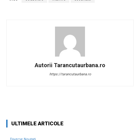
Autorii Tarancutaurbana.ro
https://tarancutaurbana.ro
Facebook
Twitter
Pinterest
W
ULTIMELE ARTICOLE
Diverse Noutati