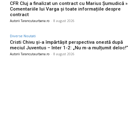
CFR Cluj a finalizat un contract cu Marius Șumudică »
Comentariile lui Varga și toate informațiile despre
contract
Autorii Tarancutaurbana.ro
-
8 august 2026
Diverse Noutati
Cristi Chivu și-a împărtășit perspectiva onestă după
meciul Juventus – Inter 1-2: „Nu m-a mulțumit deloc!”
Autorii Tarancutaurbana.ro
-
8 august 2026
Ultimele postari:
Ambulanță agredată cu topoarele într-o localitate din Cluj,
după ce un video pe TikTok a afirmat că „fură…
9 august 2026