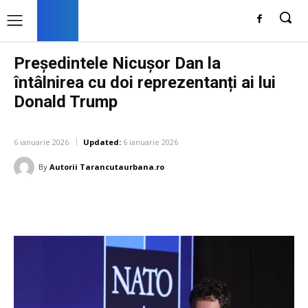
Președintele Nicușor Dan la
întâlnirea cu doi reprezentanți ai lui
Donald Trump
DIVERSE NOUTATI
6 ianuarie 2026
Updated:
6 ianuarie 2026
By
Autorii Tarancutaurbana.ro
Facebook
Twitter
Pinterest
W