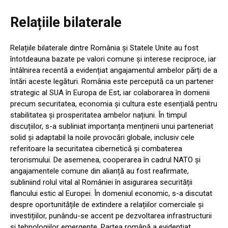
Relațiile bilaterale
Relațiile bilaterale dintre România și Statele Unite au fost
întotdeauna bazate pe valori comune și interese reciproce, iar
întâlnirea recentă a evidențiat angajamentul ambelor părți de a
întări aceste legături. România este percepută ca un partener
strategic al SUA în Europa de Est, iar colaborarea în domenii
precum securitatea, economia și cultura este esențială pentru
stabilitatea și prosperitatea ambelor națiuni. În timpul
discuțiilor, s-a subliniat importanța menținerii unui parteneriat
solid și adaptabil la noile provocări globale, inclusiv cele
referitoare la securitatea cibernetică și combaterea
terorismului. De asemenea, cooperarea în cadrul NATO și
angajamentele comune din alianță au fost reafirmate,
subliniind rolul vital al României în asigurarea securității
flancului estic al Europei. În domeniul economic, s-a discutat
despre oportunitățile de extindere a relațiilor comerciale și
investițiilor, punându-se accent pe dezvoltarea infrastructurii
și tehnologiilor emergente. Partea română a evidențiat