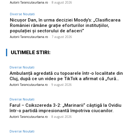
Autorii Tarancutaurbana.ro
-
8 august 2026
Diverse Noutati
Nicușor Dan, în urma deciziei Moody’s: „Clasificarea
României rămâne grație eforturilor instituțiilor,
populației și sectorului de afaceri”
Autorii Tarancutaurbana.ro
-
7 august 2026
ULTIMELE STIRI:
Diverse Noutati
Ambulanță agredată cu topoarele într-o localitate din
Cluj, după ce un video pe TikTok a afirmat că „fură…
Autorii Tarancutaurbana.ro
-
9 august 2026
Diverse Noutati
Farul – Csikszereda 3-2: „Marinarii” câștigă la Ovidiu
într-o partidă impresionantă împotriva ciucanilor.
Autorii Tarancutaurbana.ro
-
8 august 2026
Diverse Noutati