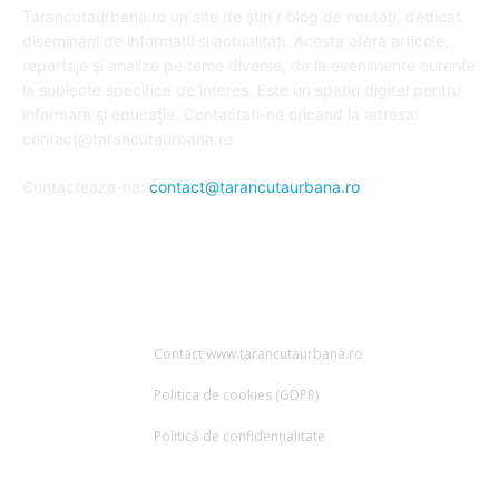
Tarancutaurbana.ro un site de știri / blog de noutăți, dedicat
diseminării de informații și actualități. Acesta oferă articole,
reportaje și analize pe teme diverse, de la evenimente curente
la subiecte specifice de interes. Este un spațiu digital pentru
informare și educație. Contactati-ne oricand la adresa:
contact@tarancutaurbana.ro
Contacteaza-ne:
contact@tarancutaurbana.ro
URMARESTE-NE
Contact www.tarancutaurbana.ro
Politica de cookies (GDPR)
Politică de confidențialitate