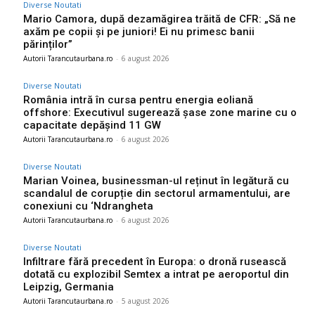
Diverse Noutati
Mario Camora, după dezamăgirea trăită de CFR: „Să ne
axăm pe copii și pe juniori! Ei nu primesc banii
părinților”
Autorii Tarancutaurbana.ro
-
6 august 2026
Diverse Noutati
România intră în cursa pentru energia eoliană
offshore: Executivul sugerează șase zone marine cu o
capacitate depășind 11 GW
Autorii Tarancutaurbana.ro
-
6 august 2026
Diverse Noutati
Marian Voinea, businessman-ul reținut în legătură cu
scandalul de corupție din sectorul armamentului, are
conexiuni cu ‘Ndrangheta
Autorii Tarancutaurbana.ro
-
6 august 2026
Diverse Noutati
Infiltrare fără precedent în Europa: o dronă rusească
dotată cu explozibil Semtex a intrat pe aeroportul din
Leipzig, Germania
Autorii Tarancutaurbana.ro
-
5 august 2026