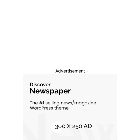
Sanatate / Hobby
18
Auto
16
Constructii
11
Cultura si Entertainment
10
- Advertisement -