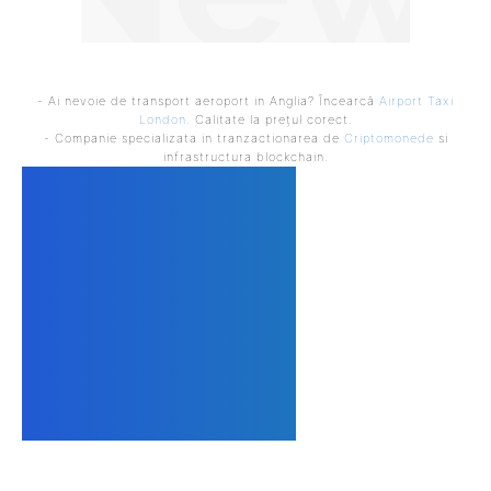
- Ai nevoie de transport aeroport in Anglia? Încearcă
Airport Taxi
London
. Calitate la prețul corect.
- Companie specializata in tranzactionarea de
Criptomonede
si
infrastructura blockchain.
DESPRE NOI