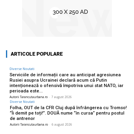
ARTICOLE POPULARE
Diverse Noutati
Serviciile de informații care au anticipat agresiunea
Rusiei asupra Ucrainei declară acum că Putin
intenționează o ofensivă împotriva unui stat NATO, iar
perioada este...
Autorii Tarancutaurbana.ro
-
7 august 2026
Diverse Noutati
Folha, OUT de la CFR Cluj după înfrângerea cu Tromso!
”Îi demit pe toți!”. DOUĂ nume ”în cursa” pentru postul
de antrenor
Autorii Tarancutaurbana.ro
-
6 august 2026