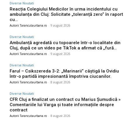
Diverse Noutati
Reacția Colegiului Medicilor în urma incidentului cu
ambulanța din Cluj: Solicitate „toleranță zero” în raport
cu…
Autorii Tarancutaurbana.ro
-
9 august 2026
Diverse Noutati
Ambulanță agredată cu topoarele într-o localitate din
Cluj, după ce un video pe TikTok a afirmat că „fură…
Autorii Tarancutaurbana.ro
-
9 august 2026
Diverse Noutati
Farul – Csikszereda 3-2: „Marinarii” câștigă la Ovidiu
într-o partidă impresionantă împotriva ciucanilor.
Autorii Tarancutaurbana.ro
-
8 august 2026
Diverse Noutati
CFR Cluj a finalizat un contract cu Marius Șumudică »
Comentariile lui Varga și toate informațiile despre
contract
Autorii Tarancutaurbana.ro
-
8 august 2026