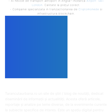
- Ai nevoie de transport aeroport in Anglia? Încearcă
Airport Taxi
London
. Calitate la prețul corect.
- Companie specializata in tranzactionarea de
Criptomonede
si
infrastructura blockchain.
DESPRE NOI
Tarancutaurbana.ro un site de știri / blog de noutăți, dedicat
diseminării de informații și actualități. Acesta oferă articole,
reportaje și analize pe teme diverse, de la evenimente curente
la subiecte specifice de interes. Este un spațiu digital pentru