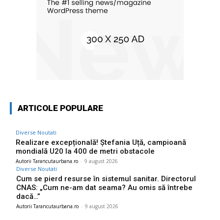
ARTICOLE POPULARE
Diverse Noutati
Realizare excepțională! Ștefania Uță, campioană
mondială U20 la 400 de metri obstacole
Autorii Tarancutaurbana.ro
-
9 august 2026
Diverse Noutati
Cum se pierd resurse în sistemul sanitar. Directorul
CNAS: „Cum ne-am dat seama? Au omis să întrebe
dacă…”
Autorii Tarancutaurbana.ro
-
9 august 2026