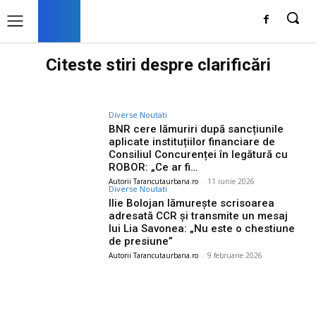
Citeste stiri despre
clarificări
Diverse Noutati
BNR cere lămuriri după sancțiunile
aplicate instituțiilor financiare de
Consiliul Concurenței în legătură cu
ROBOR: „Ce ar fi…
Autorii Tarancutaurbana.ro
-
11 iunie 2026
Diverse Noutati
Ilie Bolojan lămurește scrisoarea
adresată CCR și transmite un mesaj
lui Lia Savonea: „Nu este o chestiune
de presiune”
Autorii Tarancutaurbana.ro
-
9 februarie 2026