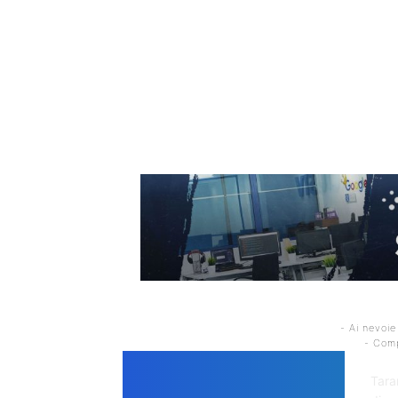
- Ai nevoie
- Comp
DE
Tara