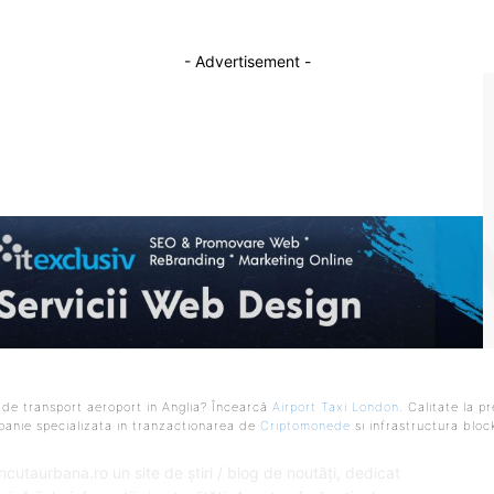
- Advertisement -
 de transport aeroport in Anglia? Încearcă
Airport Taxi London
. Calitate la p
anie specializata in tranzactionarea de
Criptomonede
si infrastructura bloc
SPRE NOI
U
ncutaurbana.ro un site de știri / blog de noutăți, dedicat