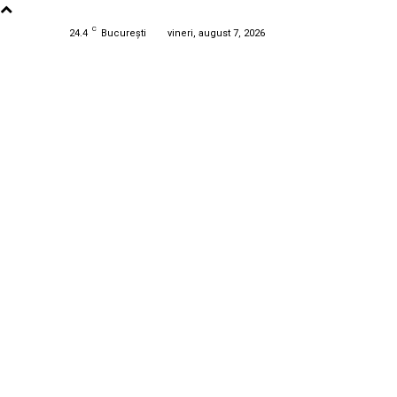
C
24.4
București
vineri, august 7, 2026