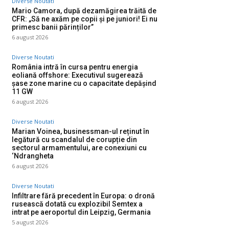
Diverse Noutati
Mario Camora, după dezamăgirea trăită de
CFR: „Să ne axăm pe copii și pe juniori! Ei nu
primesc banii părinților”
6 august 2026
Diverse Noutati
România intră în cursa pentru energia
eoliană offshore: Executivul sugerează
șase zone marine cu o capacitate depășind
11 GW
6 august 2026
Diverse Noutati
Marian Voinea, businessman-ul reținut în
legătură cu scandalul de corupție din
sectorul armamentului, are conexiuni cu
‘Ndrangheta
6 august 2026
Diverse Noutati
Infiltrare fără precedent în Europa: o dronă
rusească dotată cu explozibil Semtex a
intrat pe aeroportul din Leipzig, Germania
5 august 2026