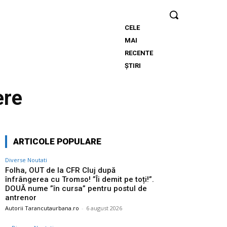
CELE
Folha, OUT
MAI
de la CFR
RECENTE
Cluj după
ȘTIRI
înfrângerea
cu Tromso!
ere
”Îi demit pe
toți!”.
DOUĂ
nume ”în
ARTICOLE POPULARE
cursa”
pentru
Diverse Noutati
postul de
Folha, OUT de la CFR Cluj după
înfrângerea cu Tromso! ”Îi demit pe toți!”.
antrenor
DOUĂ nume ”în cursa” pentru postul de
antrenor
Autorii Tarancutaurbana.ro
-
6 august 2026