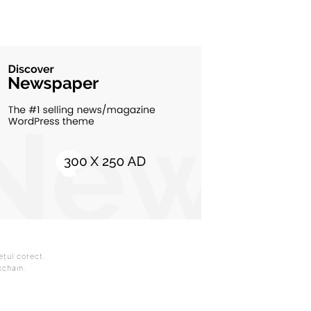
rețul corect.
kchain.
RMARESTE-NE