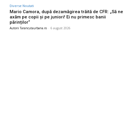
Diverse Noutati
Mario Camora, după dezamăgirea trăită de CFR: „Să ne
axăm pe copii și pe juniori! Ei nu primesc banii
părinților”
Autorii Tarancutaurbana.ro
-
6 august 2026
Ultimele postari:
Nicușor Dan, în urma deciziei Moody’s: „Clasificarea
României rămâne grație eforturilor instituțiilor, populației și
sectorului de afaceri”
7 august 2026
Gigi Becali a parafat în Scoția
7 august 2026