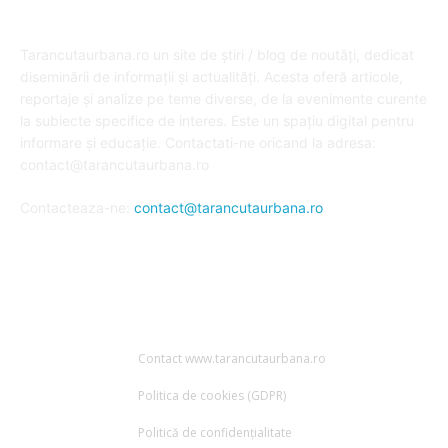
DESPRE NOI
Tarancutaurbana.ro un site de știri / blog de noutăți, dedicat
diseminării de informații și actualități. Acesta oferă articole,
reportaje și analize pe teme diverse, de la evenimente curente
la subiecte specifice de interes. Este un spațiu digital pentru
informare și educație. Contactati-ne oricand la adresa:
contact@tarancutaurbana.ro
Contacteaza-ne:
contact@tarancutaurbana.ro
URMARESTE-NE
Contact www.tarancutaurbana.ro
Politica de cookies (GDPR)
Politică de confidențialitate