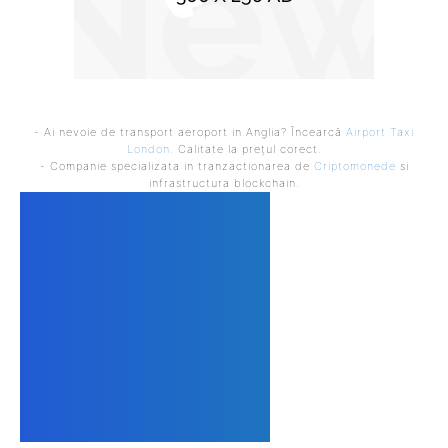
- Ai nevoie de transport aeroport in Anglia? Încearcă
Airport Taxi
London
. Calitate la prețul corect.
- Companie specializata in tranzactionarea de
Criptomonede
si
infrastructura blockchain.