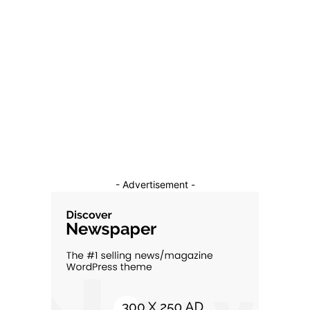
Diverse Noutati
1144
Afaceri si Industrii
39
Sanatate / Hobby
18
Auto
16
Constructii
11
Cultura si Entertainment
10
- Advertisement -