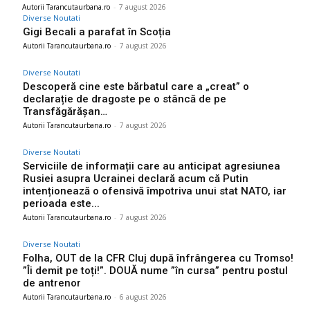
Autorii Tarancutaurbana.ro
-
7 august 2026
Diverse Noutati
Gigi Becali a parafat în Scoția
Autorii Tarancutaurbana.ro
-
7 august 2026
Diverse Noutati
Descoperă cine este bărbatul care a „creat” o
declarație de dragoste pe o stâncă de pe
Transfăgărășan…
Autorii Tarancutaurbana.ro
-
7 august 2026
Diverse Noutati
Serviciile de informații care au anticipat agresiunea
Rusiei asupra Ucrainei declară acum că Putin
intenționează o ofensivă împotriva unui stat NATO, iar
perioada este...
Autorii Tarancutaurbana.ro
-
7 august 2026
Diverse Noutati
Folha, OUT de la CFR Cluj după înfrângerea cu Tromso!
”Îi demit pe toți!”. DOUĂ nume ”în cursa” pentru postul
de antrenor
Autorii Tarancutaurbana.ro
-
6 august 2026