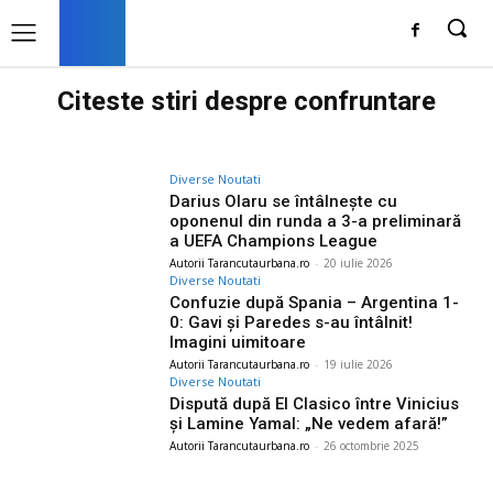
Citeste stiri despre
confruntare
Diverse Noutati
Darius Olaru se întâlnește cu
oponenul din runda a 3-a preliminară
a UEFA Champions League
Autorii Tarancutaurbana.ro
-
20 iulie 2026
Diverse Noutati
Confuzie după Spania – Argentina 1-
0: Gavi și Paredes s-au întâlnit!
Imagini uimitoare
Autorii Tarancutaurbana.ro
-
19 iulie 2026
Diverse Noutati
Dispută după El Clasico între Vinicius
și Lamine Yamal: „Ne vedem afară!”
Autorii Tarancutaurbana.ro
-
26 octombrie 2025