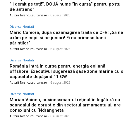
”Îi demit pe toți!”. DOUĂ nume ”în cursa” pentru postul
de antrenor
Autorii Tarancutaurbana.ro
-
6 august 2026
Diverse Noutati
Mario Camora, după dezamăgirea trăită de CFR: „Să ne
axăm pe copii și pe juniori! Ei nu primesc banii
părinților”
Autorii Tarancutaurbana.ro
-
6 august 2026
Diverse Noutati
România intră în cursa pentru energia eoliană
offshore: Executivul sugerează șase zone marine cu o
capacitate depășind 11 GW
Autorii Tarancutaurbana.ro
-
6 august 2026
Diverse Noutati
Marian Voinea, businessman-ul reținut în legătură cu
scandalul de corupție din sectorul armamentului, are
conexiuni cu ‘Ndrangheta
Autorii Tarancutaurbana.ro
-
6 august 2026