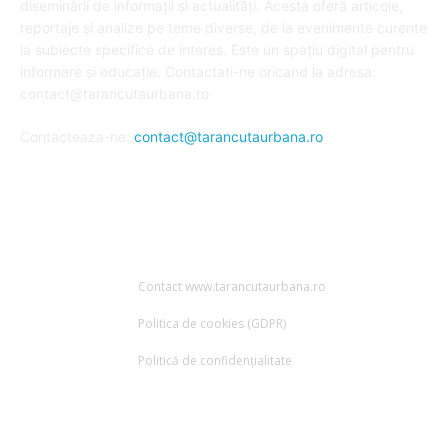
diseminării de informații și actualități. Acesta oferă articole,
reportaje și analize pe teme diverse, de la evenimente curente
la subiecte specifice de interes. Este un spațiu digital pentru
informare și educație. Contactati-ne oricand la adresa:
contact@tarancutaurbana.ro
Contacteaza-ne:
contact@tarancutaurbana.ro
URMARESTE-NE
Contact www.tarancutaurbana.ro
Politica de cookies (GDPR)
Politică de confidențialitate