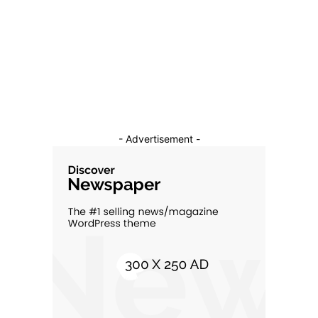
Auto
16
Constructii
11
Cultura si Entertainment
10
- Advertisement -