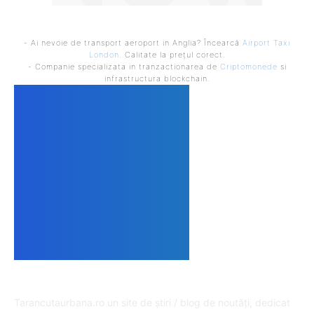
- Ai nevoie de transport aeroport in Anglia? Încearcă
Airport Taxi
London
. Calitate la prețul corect.
- Companie specializata in tranzactionarea de
Criptomonede
si
infrastructura blockchain.
DESPRE NOI
Tarancutaurbana.ro un site de știri / blog de noutăți, dedicat