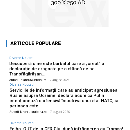
ARTICOLE POPULARE
Diverse Noutati
Descoperă cine este bărbatul care a „creat” o
declarație de dragoste pe o stâncă de pe
Transfăgărășan…
Autorii Tarancutaurbana.ro
-
7 august 2026
Diverse Noutati
Serviciile de informații care au anticipat agresiunea
Rusiei asupra Ucrainei declară acum că Putin
intenționează o ofensivă împotriva unui stat NATO, iar
perioada este...
Autorii Tarancutaurbana.ro
-
7 august 2026
Diverse Noutati
Folha, OUT de la CFR Cluj după înfrângerea cu Tromso!