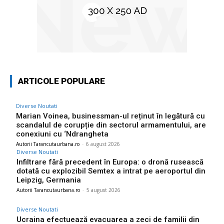
ARTICOLE POPULARE
Diverse Noutati
Marian Voinea, businessman-ul reținut în legătură cu
scandalul de corupție din sectorul armamentului, are
conexiuni cu ‘Ndrangheta
Autorii Tarancutaurbana.ro
-
6 august 2026
Diverse Noutati
Infiltrare fără precedent în Europa: o dronă rusească
dotată cu explozibil Semtex a intrat pe aeroportul din
Leipzig, Germania
Autorii Tarancutaurbana.ro
-
5 august 2026
Diverse Noutati
Ucraina efectuează evacuarea a zeci de familii din