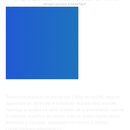
infrastructura blockchain.
DESPRE NOI
Tarancutaurbana.ro un site de știri / blog de noutăți, dedicat
diseminării de informații și actualități. Acesta oferă articole,
reportaje și analize pe teme diverse, de la evenimente curente
la subiecte specifice de interes. Este un spațiu digital pentru
informare și educație. Contactati-ne oricand la adresa:
contact@tarancutaurbana.ro