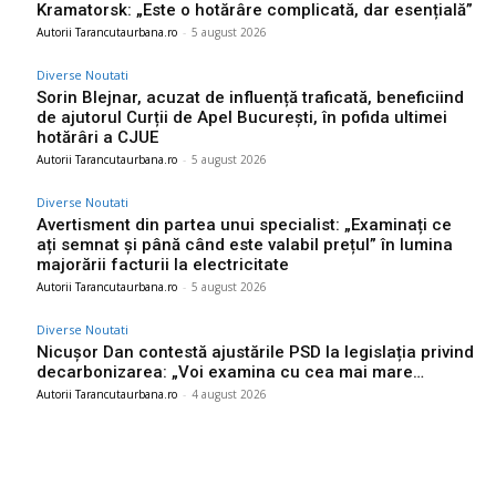
Kramatorsk: „Este o hotărâre complicată, dar esențială”
Autorii Tarancutaurbana.ro
-
5 august 2026
Diverse Noutati
Sorin Blejnar, acuzat de influență traficată, beneficiind
de ajutorul Curții de Apel București, în pofida ultimei
hotărâri a CJUE
Autorii Tarancutaurbana.ro
-
5 august 2026
Diverse Noutati
Avertisment din partea unui specialist: „Examinați ce
ați semnat și până când este valabil prețul” în lumina
majorării facturii la electricitate
Autorii Tarancutaurbana.ro
-
5 august 2026
Diverse Noutati
Nicușor Dan contestă ajustările PSD la legislația privind
decarbonizarea: „Voi examina cu cea mai mare…
Autorii Tarancutaurbana.ro
-
4 august 2026