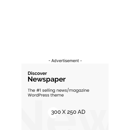
Sanatate / Hobby
18
Auto
16
Constructii
11
Cultura si Entertainment
10
- Advertisement -