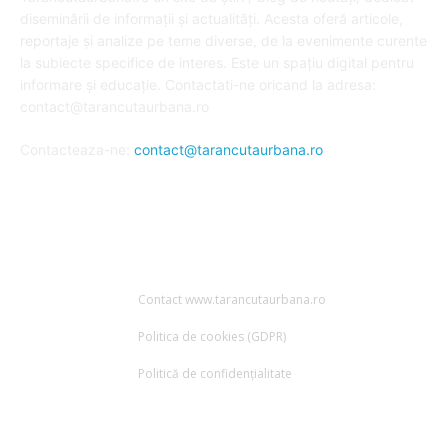
diseminării de informații și actualități. Acesta oferă articole,
reportaje și analize pe teme diverse, de la evenimente curente
la subiecte specifice de interes. Este un spațiu digital pentru
informare și educație. Contactati-ne oricand la adresa:
contact@tarancutaurbana.ro
Contacteaza-ne:
contact@tarancutaurbana.ro
URMARESTE-NE
Contact www.tarancutaurbana.ro
Politica de cookies (GDPR)
Politică de confidențialitate