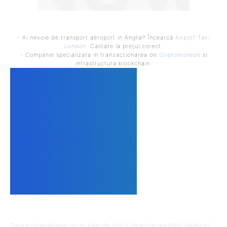
- Ai nevoie de transport aeroport in Anglia? Încearcă
Airport Taxi
London
. Calitate la prețul corect.
- Companie specializata in tranzactionarea de
Criptomonede
si
infrastructura blockchain.
DESPRE NOI
Tarancutaurbana.ro un site de știri / blog de noutăți, dedicat