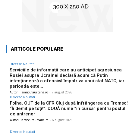
ARTICOLE POPULARE
Diverse Noutati
Serviciile de informații care au anticipat agresiunea
Rusiei asupra Ucrainei declară acum că Putin
intenționează o ofensivă împotriva unui stat NATO, iar
perioada este...
Autorii Tarancutaurbana.ro
-
7 august 2026
Diverse Noutati
Folha, OUT de la CFR Cluj după înfrângerea cu Tromso!
”Îi demit pe toți!”. DOUĂ nume ”în cursa” pentru postul
de antrenor
Autorii Tarancutaurbana.ro
-
6 august 2026
Diverse Noutati