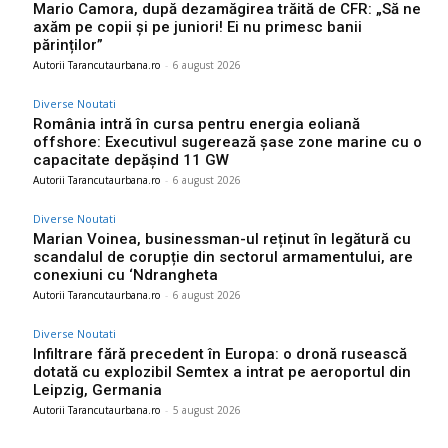
Mario Camora, după dezamăgirea trăită de CFR: „Să ne
axăm pe copii și pe juniori! Ei nu primesc banii
părinților”
Autorii Tarancutaurbana.ro
-
6 august 2026
Diverse Noutati
România intră în cursa pentru energia eoliană
offshore: Executivul sugerează șase zone marine cu o
capacitate depășind 11 GW
Autorii Tarancutaurbana.ro
-
6 august 2026
Diverse Noutati
Marian Voinea, businessman-ul reținut în legătură cu
scandalul de corupție din sectorul armamentului, are
conexiuni cu ‘Ndrangheta
Autorii Tarancutaurbana.ro
-
6 august 2026
Diverse Noutati
Infiltrare fără precedent în Europa: o dronă rusească
dotată cu explozibil Semtex a intrat pe aeroportul din
Leipzig, Germania
Autorii Tarancutaurbana.ro
-
5 august 2026