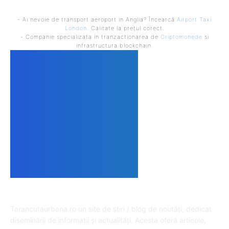
- Ai nevoie de transport aeroport in Anglia? Încearcă
Airport Taxi
London
. Calitate la prețul corect.
- Companie specializata in tranzactionarea de
Criptomonede
si
infrastructura blockchain.
DESPRE NOI
Tarancutaurbana.ro un site de știri / blog de noutăți, dedicat
diseminării de informații și actualități. Acesta oferă articole,