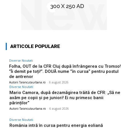
ARTICOLE POPULARE
Diverse Noutati
Folha, OUT de la CFR Cluj după înfrângerea cu Tromso!
”Îi demit pe toți!”. DOUĂ nume ”în cursa” pentru postul
de antrenor
Autorii Tarancutaurbana.ro
-
6 august 2026
Diverse Noutati
Mario Camora, după dezamăgirea trăită de CFR: „Să ne
axăm pe copii și pe juniori! Ei nu primesc banii
părinților”
Autorii Tarancutaurbana.ro
-
6 august 2026
Diverse Noutati
România intră în cursa pentru energia eoliană