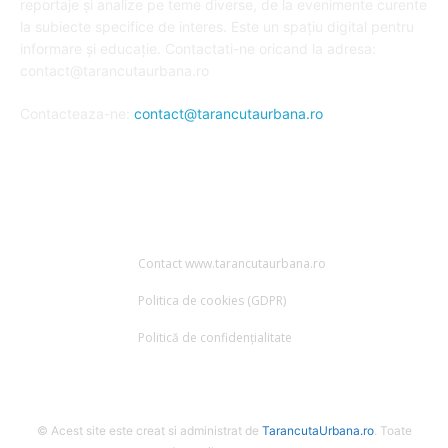
reportaje și analize pe teme diverse, de la evenimente curente
la subiecte specifice de interes. Este un spațiu digital pentru
informare și educație. Contactati-ne oricand la adresa:
contact@tarancutaurbana.ro
Contacteaza-ne:
contact@tarancutaurbana.ro
URMARESTE-NE
Contact www.tarancutaurbana.ro
Politica de cookies (GDPR)
Politică de confidențialitate
© Acest site este creat si administrat de
TarancutaUrbana.ro
. Toate