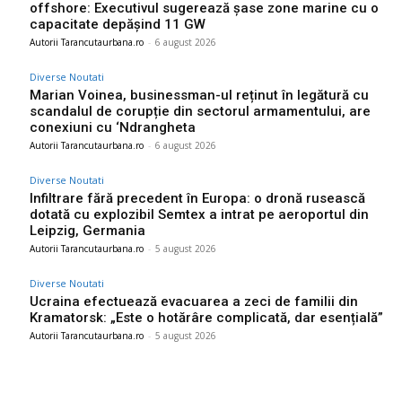
offshore: Executivul sugerează șase zone marine cu o
capacitate depășind 11 GW
Autorii Tarancutaurbana.ro
-
6 august 2026
Diverse Noutati
Marian Voinea, businessman-ul reținut în legătură cu
scandalul de corupție din sectorul armamentului, are
conexiuni cu ‘Ndrangheta
Autorii Tarancutaurbana.ro
-
6 august 2026
Diverse Noutati
Infiltrare fără precedent în Europa: o dronă rusească
dotată cu explozibil Semtex a intrat pe aeroportul din
Leipzig, Germania
Autorii Tarancutaurbana.ro
-
5 august 2026
Diverse Noutati
Ucraina efectuează evacuarea a zeci de familii din
Kramatorsk: „Este o hotărâre complicată, dar esențială”
Autorii Tarancutaurbana.ro
-
5 august 2026