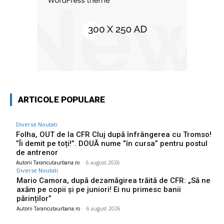
ARTICOLE POPULARE
Diverse Noutati
Folha, OUT de la CFR Cluj după înfrângerea cu Tromso!
”Îi demit pe toți!”. DOUĂ nume ”în cursa” pentru postul
de antrenor
Autorii Tarancutaurbana.ro
-
6 august 2026
Diverse Noutati
Mario Camora, după dezamăgirea trăită de CFR: „Să ne
axăm pe copii și pe juniori! Ei nu primesc banii
părinților”
Autorii Tarancutaurbana.ro
-
6 august 2026