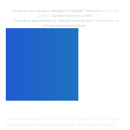
- Ai nevoie de transport aeroport in Anglia? Încearcă
Airport Taxi
London
. Calitate la prețul corect.
- Companie specializata in tranzactionarea de
Criptomonede
si
infrastructura blockchain.
DESPRE NOI
Tarancutaurbana.ro un site de știri / blog de noutăți, dedicat
diseminării de informații și actualități. Acesta oferă articole,