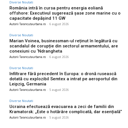
Diverse Noutati
România intră în cursa pentru energia eoliană
offshore: Executivul sugerează șase zone marine cu o
capacitate depășind 11 GW
Autorii Tarancutaurbana.ro
-
6 august 2026
Diverse Noutati
Marian Voinea, businessman-ul reținut în legătură cu
scandalul de corupție din sectorul armamentului, are
conexiuni cu ‘Ndrangheta
Autorii Tarancutaurbana.ro
-
6 august 2026
Diverse Noutati
Infiltrare fără precedent în Europa: o dronă rusească
dotată cu explozibil Semtex a intrat pe aeroportul din
Leipzig, Germania
Autorii Tarancutaurbana.ro
-
5 august 2026
Diverse Noutati
Ucraina efectuează evacuarea a zeci de familii din
Kramatorsk: „Este o hotărâre complicată, dar esențială”
Autorii Tarancutaurbana.ro
-
5 august 2026