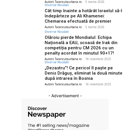
Autorii Tarancutaurbana.ro
-
5 martie 2026
Diverse Noutati
Cât timp înainte a hotărât Israelul să-l
îndepărteze pe Ali Khamenei:
Chemarea efectuată de premier
Autorii Tarancutaurbana.ro
-
5 martie 2026
Diverse Noutati
Olăroiu pierde Mondialul: Echipa
Națională a EAU, scoasă de Irak din
competiția pentru CM 2026 cu un
penalty acordat în minutul 90+17!
Autorii Tarancutaurbana.ro
-
18 noiembrie 2025
Diverse Noutati
„Dezastru”! Ce pericol îl paște pe
Denis Drăguș, eliminat la două minute
după intrarea în Bosnia
Autorii Tarancutaurbana.ro
-
16 noiembrie 2025
- Advertisement -