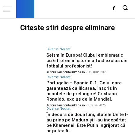
Citeste stiri despre
eliminare
Diverse Noutati
Seism în Europa! Clubul emblematic
cu 6 trofee în istorie a fost exclus din
fotbalul profesionist!
Autorii Tarancutaurbana.ro
-
15 iulie 2026
Diverse Noutati
Portugalia – Spania 0-1. Golul care
garantează calificarea, înscris în
minutele de prelungire! Cristiano
Ronaldo, exclus de la Mondial.
Autorii Tarancutaurbana.ro
-
6 iulie 2026
Diverse Noutati
În decurs de două luni, Statele Unite l-
au prins pe Maduro și l-au îndepărtat
pe Khamenei. Este Putin îngrijorat că
ar putea fi…