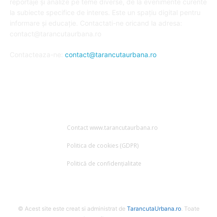
reportaje și analize pe teme diverse, de la evenimente curente
la subiecte specifice de interes. Este un spațiu digital pentru
informare și educație. Contactati-ne oricand la adresa:
contact@tarancutaurbana.ro
Contacteaza-ne:
contact@tarancutaurbana.ro
URMARESTE-NE
Contact www.tarancutaurbana.ro
Politica de cookies (GDPR)
Politică de confidențialitate
© Acest site este creat si administrat de
TarancutaUrbana.ro
. Toate