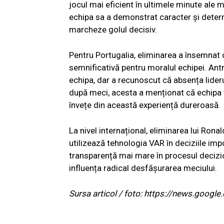
jocul mai eficient în ultimele minute ale 
echipa sa a demonstrat caracter și determ
marcheze golul decisiv.
Pentru Portugalia, eliminarea a însemnat 
semnificativă pentru moralul echipei. Ant
echipa, dar a recunoscut că absența lideru
după meci, acesta a menționat că echipa t
învețe din această experiență dureroasă.
La nivel internațional, eliminarea lui Rona
utilizează tehnologia VAR în deciziile impor
transparență mai mare în procesul decizion
influența radical desfășurarea meciului.
Sursa articol / foto: https://news.go