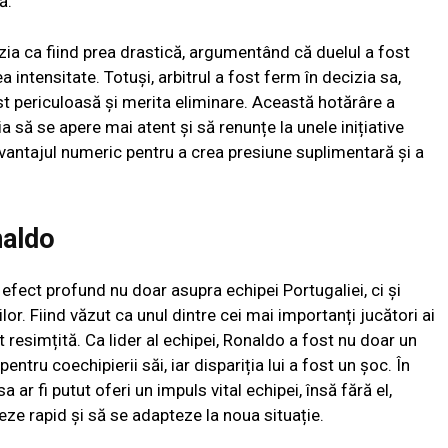
ă.
cizia ca fiind prea drastică, argumentând că duelul a fost
ntensitate. Totuși, arbitrul a fost ferm în decizia sa,
t periculoasă și merita eliminare. Această hotărâre a
a să se apere mai atent și să renunțe la unele inițiative
avantajul numeric pentru a crea presiune suplimentară și a
naldo
 efect profund nu doar asupra echipei Portugaliei, ci și
lor. Fiind văzut ca unul dintre cei mai importanți jucători ai
t resimțită. Ca lider al echipei, Ronaldo a fost nu doar un
pentru coechipierii săi, iar dispariția lui a fost un șoc. În
ar fi putut oferi un impuls vital echipei, însă fără el,
eze rapid și să se adapteze la noua situație.