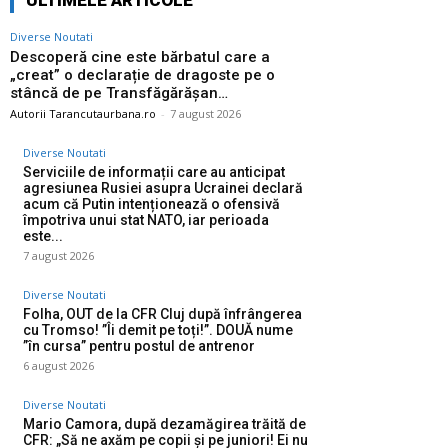
ULTIMELE ARTICOLE
Diverse Noutati
Descoperă cine este bărbatul care a
„creat” o declarație de dragoste pe o
stâncă de pe Transfăgărășan…
Autorii Tarancutaurbana.ro
-
7 august 2026
Diverse Noutati
Serviciile de informații care au anticipat
agresiunea Rusiei asupra Ucrainei declară
acum că Putin intenționează o ofensivă
împotriva unui stat NATO, iar perioada
este...
7 august 2026
Diverse Noutati
Folha, OUT de la CFR Cluj după înfrângerea
cu Tromso! ”Îi demit pe toți!”. DOUĂ nume
”în cursa” pentru postul de antrenor
6 august 2026
Diverse Noutati
Mario Camora, după dezamăgirea trăită de
CFR: „Să ne axăm pe copii și pe juniori! Ei nu