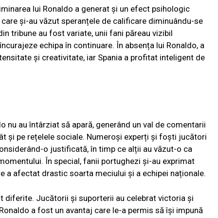
liminarea lui Ronaldo a generat și un efect psihologic
 care și-au văzut speranțele de calificare diminuându-se
in tribune au fost variate, unii fani păreau vizibil
 încurajeze echipa în continuare. În absența lui Ronaldo, a
ensitate și creativitate, iar Spania a profitat inteligent de
ldo nu au întârziat să apară, generând un val de comentarii
ât și pe rețelele sociale. Numeroși experți și foști jucători
considerând-o justificată, în timp ce alții au văzut-o ca
momentului. În special, fanii portughezi și-au exprimat
e a afectat drastic soarta meciului și a echipei naționale.
 diferite. Jucătorii și suporterii au celebrat victoria și
 Ronaldo a fost un avantaj care le-a permis să își impună