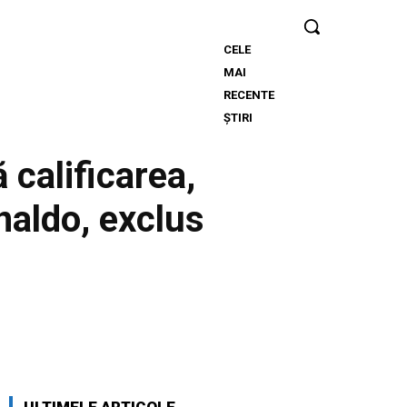
CELE
Descoperă cine
MAI
este bărbatul
RECENTE
care a „creat” o
ȘTIRI
declarație de
dragoste pe o
 calificarea,
stâncă de pe
Transfăgărășan…
naldo, exclus
Twitter
Pinterest
WhatsApp