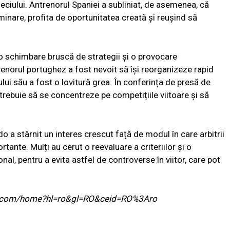
meciului. Antrenorul Spaniei a subliniat, de asemenea, că
inare, profita de oportunitatea creată și reușind să
o schimbare bruscă de strategii și o provocare
renorul portughez a fost nevoit să își reorganizeze rapid
lui său a fost o lovitură grea. În conferința de presă de
rebuie să se concentreze pe competițiile viitoare și să
ldo a stârnit un interes crescut față de modul în care arbitrii
tante. Mulți au cerut o reevaluare a criteriilor și o
al, pentru a evita astfel de controverse în viitor, care pot
ogle.com/home?hl=ro&gl=RO&ceid=RO%3Aro