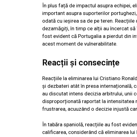
În plus față de impactul asupra echipei, e
important asupra suporterilor portughezi,
odată cu ieșirea sa de pe teren. Reacțiile d
dezamăgiți, în timp ce alții au încercat să
fost evident că Portugalia a pierdut din int
acest moment de vulnerabilitate.
Reacții și consecințe
Reacțiile la eliminarea lui Cristiano Rona
și dezbateri atât în presa internațională, c
au discutat intens decizia arbitrului, unii 
disproporționată raportat la intensitatea 
frustrarea, acuuzând o decizie injustă car
În tabăra spaniolă, reacțiile au fost evident
calificarea, considerând că eliminarea lui