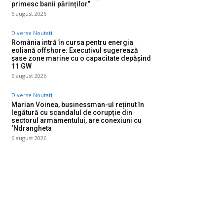
primesc banii părinților”
6 august 2026
Diverse Noutati
România intră în cursa pentru energia
eoliană offshore: Executivul sugerează
șase zone marine cu o capacitate depășind
11 GW
6 august 2026
Diverse Noutati
Marian Voinea, businessman-ul reținut în
legătură cu scandalul de corupție din
sectorul armamentului, are conexiuni cu
‘Ndrangheta
6 august 2026