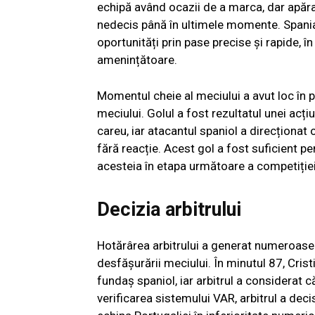
echipă având ocazii de a marca, dar apăra
nedecis până în ultimele momente. Spania
oportunități prin pase precise și rapide, î
amenințătoare.
Momentul cheie al meciului a avut loc în pr
meciului. Golul a fost rezultatul unei acți
careu, iar atacantul spaniol a direcționat o
fără reacție. Acest gol a fost suficient pen
acesteia în etapa următoare a competiției
Decizia arbitrului
Hotărârea arbitrului a generat numeroase
desfășurării meciului. În minutul 87, Cris
fundaș spaniol, iar arbitrul a considerat
verificarea sistemului VAR, arbitrul a deci