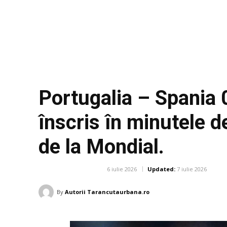
Portugalia – Spania 0
înscris în minutele d
de la Mondial.
6 iulie 2026
Updated:
7 iulie 2026
DIVERSE NOUTATI
By
Autorii Tarancutaurbana.ro