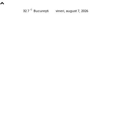
C
32.7
București
vineri, august 7, 2026