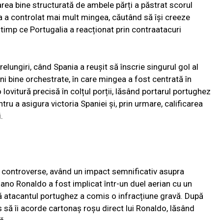
rea bine structurată de ambele părți a păstrat scorul
 a controlat mai mult mingea, căutând să își creeze
n timp ce Portugalia a reacționat prin contraatacuri
elungiri, când Spania a reușit să înscrie singurul gol al
uni bine orchestrate, în care mingea a fost centrată în
 lovitură precisă în colțul porții, lăsând portarul portughez
tru a asigura victoria Spaniei și, prin urmare, calificarea
.
 controverse, având un impact semnificativ asupra
tiano Ronaldo a fost implicat într-un duel aerian cu un
 că atacantul portughez a comis o infracțiune gravă. După
s să îi acorde cartonaș roșu direct lui Ronaldo, lăsând