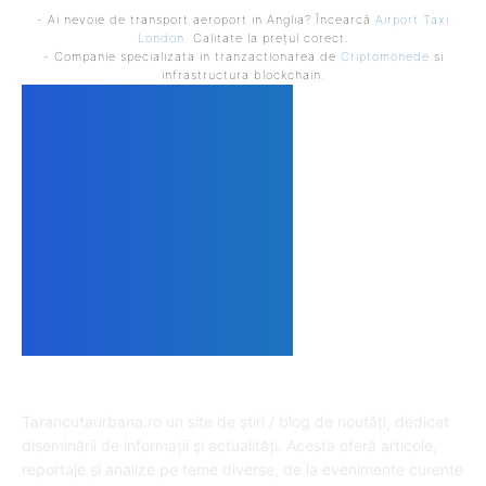
- Ai nevoie de transport aeroport in Anglia? Încearcă
Airport Taxi
London
. Calitate la prețul corect.
- Companie specializata in tranzactionarea de
Criptomonede
si
infrastructura blockchain.
DESPRE NOI
Tarancutaurbana.ro un site de știri / blog de noutăți, dedicat
diseminării de informații și actualități. Acesta oferă articole,
reportaje și analize pe teme diverse, de la evenimente curente