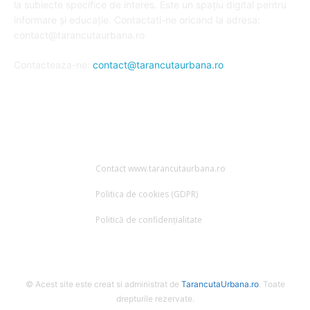
la subiecte specifice de interes. Este un spațiu digital pentru
informare și educație. Contactati-ne oricand la adresa:
contact@tarancutaurbana.ro
Contacteaza-ne:
contact@tarancutaurbana.ro
URMARESTE-NE
Contact www.tarancutaurbana.ro
Politica de cookies (GDPR)
Politică de confidențialitate
© Acest site este creat si administrat de
TarancutaUrbana.ro
. Toate
drepturile rezervate.