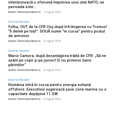
intenționează o ofensivă împotriva unui stat NATO, iar
perioada este...
Autorii Tarancutaurbana.ro
-
7 august 2026
Diverse Noutati
Folha, OUT de la CFR Cluj după înfrângerea cu Tromso!
”Îi demit pe toți!”. DOUĂ nume ”în cursa” pentru postul
de antrenor
Autorii Tarancutaurbana.ro
-
6 august 2026
Diverse Noutati
Mario Camora, după dezamăgirea trăită de CFR: „Să ne
axăm pe copii și pe juniori! Ei nu primesc banii
părinților”
Autorii Tarancutaurbana.ro
-
6 august 2026
Diverse Noutati
România intră în cursa pentru energia eoliană
offshore: Executivul sugerează șase zone marine cu o
capacitate depășind 11 GW
Autorii Tarancutaurbana.ro
-
6 august 2026