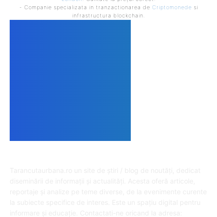
- Companie specializata in tranzactionarea de
Criptomonede
si
infrastructura blockchain.
DESPRE NOI
Tarancutaurbana.ro un site de știri / blog de noutăți, dedicat
diseminării de informații și actualități. Acesta oferă articole,
reportaje și analize pe teme diverse, de la evenimente curente
la subiecte specifice de interes. Este un spațiu digital pentru
informare și educație. Contactati-ne oricand la adresa: