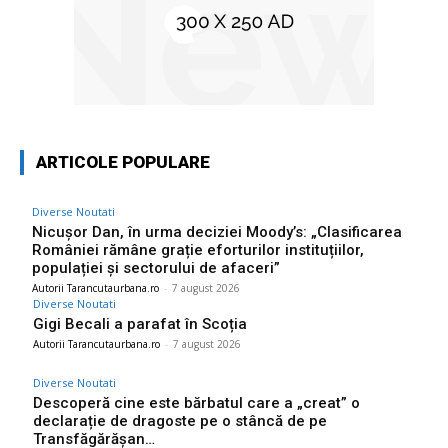
ARTICOLE POPULARE
Diverse Noutati
Nicușor Dan, în urma deciziei Moody’s: „Clasificarea
României rămâne grație eforturilor instituțiilor,
populației și sectorului de afaceri”
Autorii Tarancutaurbana.ro
-
7 august 2026
Diverse Noutati
Gigi Becali a parafat în Scoția
Autorii Tarancutaurbana.ro
-
7 august 2026
Diverse Noutati
Descoperă cine este bărbatul care a „creat” o
declarație de dragoste pe o stâncă de pe
Transfăgărășan…