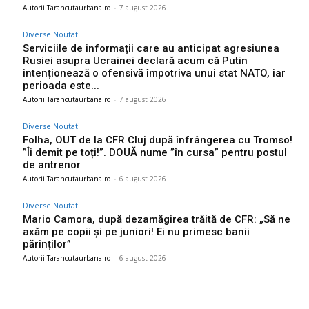
Autorii Tarancutaurbana.ro
-
7 august 2026
Diverse Noutati
Serviciile de informații care au anticipat agresiunea
Rusiei asupra Ucrainei declară acum că Putin
intenționează o ofensivă împotriva unui stat NATO, iar
perioada este...
Autorii Tarancutaurbana.ro
-
7 august 2026
Diverse Noutati
Folha, OUT de la CFR Cluj după înfrângerea cu Tromso!
”Îi demit pe toți!”. DOUĂ nume ”în cursa” pentru postul
de antrenor
Autorii Tarancutaurbana.ro
-
6 august 2026
Diverse Noutati
Mario Camora, după dezamăgirea trăită de CFR: „Să ne
axăm pe copii și pe juniori! Ei nu primesc banii
părinților”
Autorii Tarancutaurbana.ro
-
6 august 2026