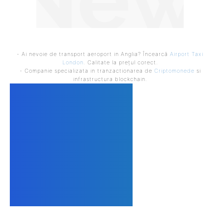
- Ai nevoie de transport aeroport in Anglia? Încearcă
Airport Taxi
London
. Calitate la prețul corect.
- Companie specializata in tranzactionarea de
Criptomonede
si
infrastructura blockchain.