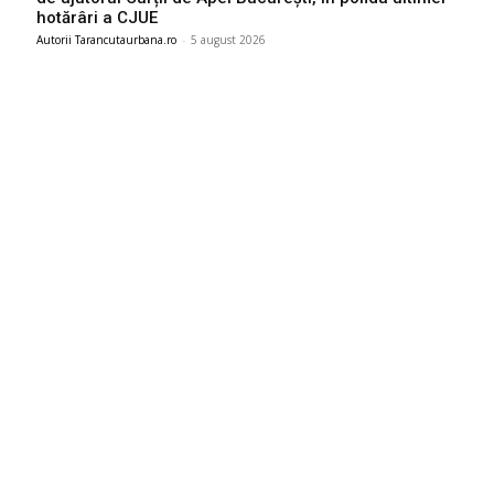
hotărâri a CJUE
Autorii Tarancutaurbana.ro
-
5 august 2026
Ultimele postari:
Mario Camora, după dezamăgirea trăită de CFR: „Să ne
axăm pe copii și pe juniori! Ei nu primesc banii părinților”
6 august 2026
România intră în cursa pentru energia eoliană offshore:
Executivul sugerează șase zone marine cu o capacitate
depășind 11 GW
6 august 2026
Marian Voinea, businessman-ul reținut în legătură cu