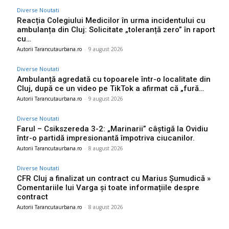
Diverse Noutati
Reacția Colegiului Medicilor în urma incidentului cu
ambulanța din Cluj: Solicitate „toleranță zero” în raport
cu…
Autorii Tarancutaurbana.ro
-
9 august 2026
Diverse Noutati
Ambulanță agredată cu topoarele într-o localitate din
Cluj, după ce un video pe TikTok a afirmat că „fură…
Autorii Tarancutaurbana.ro
-
9 august 2026
Diverse Noutati
Farul – Csikszereda 3-2: „Marinarii” câștigă la Ovidiu
într-o partidă impresionantă împotriva ciucanilor.
Autorii Tarancutaurbana.ro
-
8 august 2026
Diverse Noutati
CFR Cluj a finalizat un contract cu Marius Șumudică »
Comentariile lui Varga și toate informațiile despre
contract
Autorii Tarancutaurbana.ro
-
8 august 2026