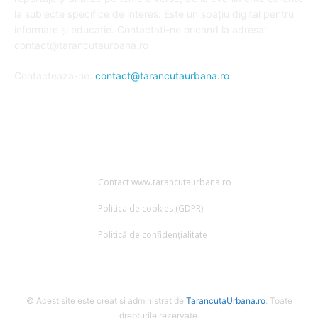
la subiecte specifice de interes. Este un spațiu digital pentru
informare și educație. Contactati-ne oricand la adresa:
contact@tarancutaurbana.ro
Contacteaza-ne:
contact@tarancutaurbana.ro
URMARESTE-NE
Contact www.tarancutaurbana.ro
Politica de cookies (GDPR)
Politică de confidențialitate
© Acest site este creat si administrat de
TarancutaUrbana.ro
. Toate
drepturile rezervate.