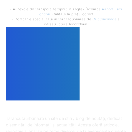
- Ai nevoie de transport aeroport in Anglia? Încearcă
Airport Taxi
London
. Calitate la prețul corect.
- Companie specializata in tranzactionarea de
Criptomonede
si
infrastructura blockchain.
DESPRE NOI
Tarancutaurbana.ro un site de știri / blog de noutăți, dedicat
diseminării de informații și actualități. Acesta oferă articole,
reportaje și analize pe teme diverse, de la evenimente curente