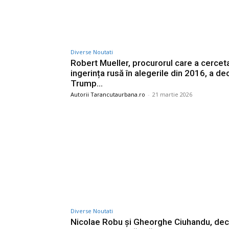
Diverse Noutati
Robert Mueller, procurorul care a cercet
ingerința rusă în alegerile din 2016, a de
Trump…
Autorii Tarancutaurbana.ro
-
21 martie 2026
Diverse Noutati
Nicolae Robu și Gheorghe Ciuhandu, decl