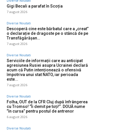
Diverse Noutati
Gigi Becali a parafat în Scoția
7 august 2026
Diverse Noutati
Descoperă cine este bărbatul care a „creat”
o declarație de dragoste pe o stâncă de pe
Transfăgărășan…
7 august 2026
Diverse Noutati
Serviciile de informații care au anticipat
agresiunea Rusiei asupra Ucrainei declară
acum că Putin intenționează o ofensivă
împotriva unui stat NATO, iar perioada
este...
7 august 2026
Diverse Noutati
Folha, OUT de la CFR Cluj după înfrângerea
cu Tromso! ”Îi demit pe toți!”. DOUĂ nume
”în cursa” pentru postul de antrenor
6 august 2026
Diverse Noutati