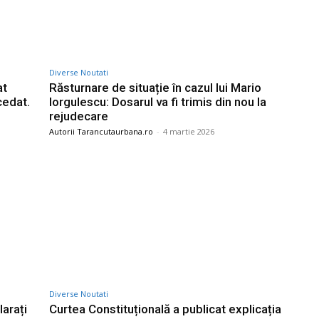
Diverse Noutati
at
Răsturnare de situație în cazul lui Mario
cedat.
Iorgulescu: Dosarul va fi trimis din nou la
rejudecare
Autorii Tarancutaurbana.ro
-
4 martie 2026
Diverse Noutati
arați
Curtea Constituțională a publicat explicația