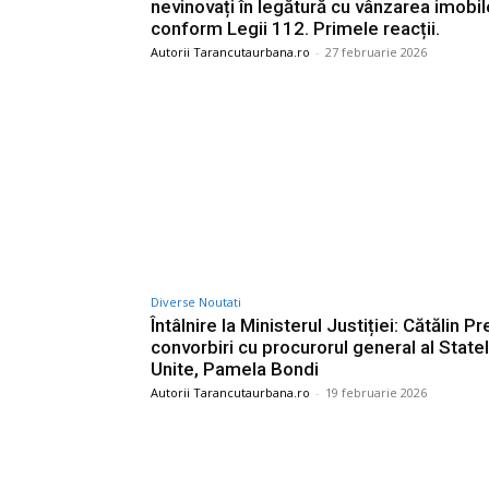
nevinovați în legătură cu vânzarea imobil
conform Legii 112. Primele reacții.
Autorii Tarancutaurbana.ro
-
27 februarie 2026
Diverse Noutati
Întâlnire la Ministerul Justiției: Cătălin Pr
convorbiri cu procurorul general al State
Unite, Pamela Bondi
Autorii Tarancutaurbana.ro
-
19 februarie 2026