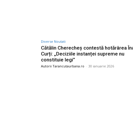
Diverse Noutati
Cătălin Cherecheș contestă hotărârea Îna
Curți: „Deciziile instanței supreme nu
constituie legi”
Autorii Tarancutaurbana.ro
-
30 ianuarie 2026