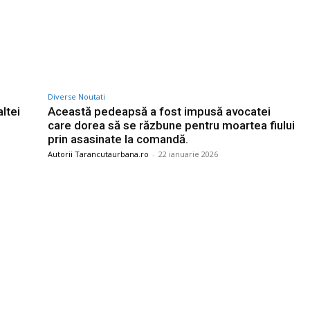
Diverse Noutati
ltei
Această pedeapsă a fost impusă avocatei
care dorea să se răzbune pentru moartea fiului
prin asasinate la comandă.
Autorii Tarancutaurbana.ro
-
22 ianuarie 2026