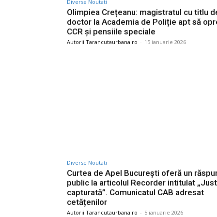
Diverse Noutati
Olimpiea Crețeanu: magistratul cu titlu d
doctor la Academia de Poliție apt să op
CCR și pensiile speciale
Autorii Tarancutaurbana.ro
-
15 ianuarie 2026
Diverse Noutati
Curtea de Apel București oferă un răspu
public la articolul Recorder intitulat „Just
capturată”. Comunicatul CAB adresat
cetățenilor
Autorii Tarancutaurbana.ro
-
5 ianuarie 2026