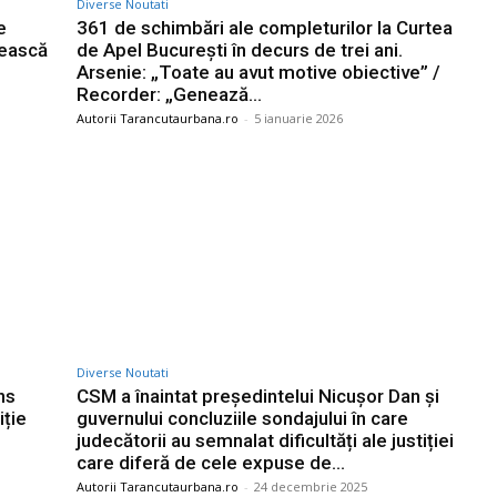
Diverse Noutati
e
361 de schimbări ale completurilor la Curtea
rească
de Apel București în decurs de trei ani.
Arsenie: „Toate au avut motive obiective” /
Recorder: „Genează...
Autorii Tarancutaurbana.ro
-
5 ianuarie 2026
Diverse Noutati
ns
CSM a înaintat președintelui Nicușor Dan și
iție
guvernului concluziile sondajului în care
judecătorii au semnalat dificultăți ale justiției
care diferă de cele expuse de...
Autorii Tarancutaurbana.ro
-
24 decembrie 2025