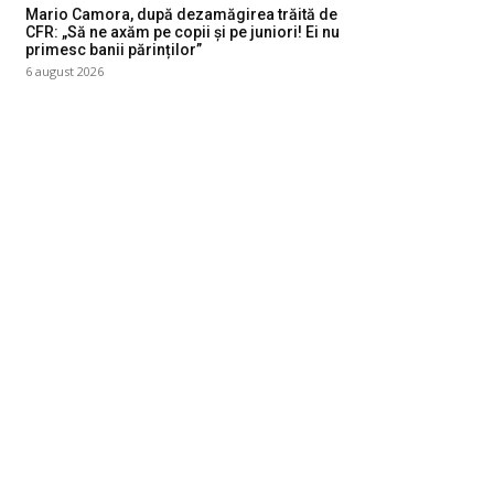
Mario Camora, după dezamăgirea trăită de
CFR: „Să ne axăm pe copii și pe juniori! Ei nu
primesc banii părinților”
6 august 2026