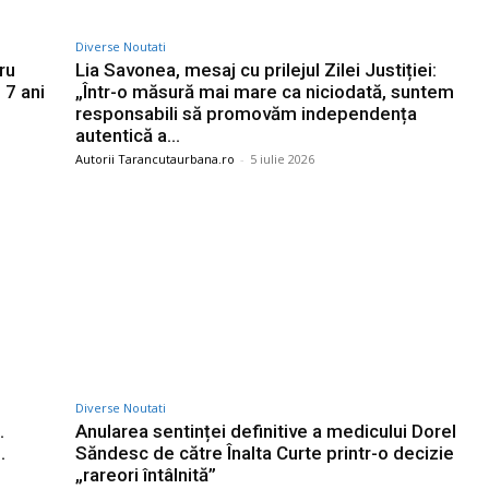
Diverse Noutati
ru
Lia Savonea, mesaj cu prilejul Zilei Justiției:
 7 ani
„Într-o măsură mai mare ca niciodată, suntem
responsabili să promovăm independența
autentică a…
Autorii Tarancutaurbana.ro
-
5 iulie 2026
Diverse Noutati
.
Anularea sentinței definitive a medicului Dorel
.
Săndesc de către Înalta Curte printr-o decizie
„rareori întâlnită”