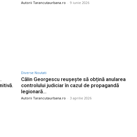
Autorii Tarancutaurbana.ro
-
9 iunie 2026
Diverse Noutati
.
Călin Georgescu reușește să obțină anularea
itivă.
controlului judiciar în cazul de propagandă
legionară…
Autorii Tarancutaurbana.ro
-
3 aprilie 2026