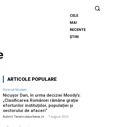
CELE
Nicușor
MAI
Dan, în urma
RECENTE
deciziei
ȘTIRI
Moody’s:
„Clasificarea
e
României
rămâne
grație
eforturilor
ARTICOLE POPULARE
instituțiilor,
populației și
Diverse Noutati
sectorului
Nicușor Dan, în urma deciziei Moody’s:
„Clasificarea României rămâne grație
de afaceri”
eforturilor instituțiilor, populației și
sectorului de afaceri”
Autorii Tarancutaurbana.ro
-
7 august 2026