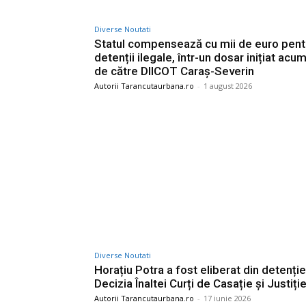
Diverse Noutati
Statul compensează cu mii de euro pent
detenții ilegale, într-un dosar inițiat acum
de către DIICOT Caraș-Severin
Autorii Tarancutaurbana.ro
-
1 august 2026
Diverse Noutati
Horațiu Potra a fost eliberat din detenție
Decizia Înaltei Curți de Casație și Justiție
Autorii Tarancutaurbana.ro
-
17 iunie 2026