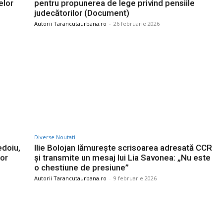
elor
pentru propunerea de lege privind pensiile
judecătorilor (Document)
Autorii Tarancutaurbana.ro
-
26 februarie 2026
Diverse Noutati
edoiu,
Ilie Bolojan lămurește scrisoarea adresată CCR
lor
și transmite un mesaj lui Lia Savonea: „Nu este
o chestiune de presiune”
Autorii Tarancutaurbana.ro
-
9 februarie 2026