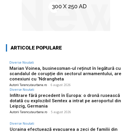
ARTICOLE POPULARE
Diverse Noutati
Marian Voinea, businessman-ul reținut în legătură cu
scandalul de corupție din sectorul armamentului, are
conexiuni cu ‘Ndrangheta
Autorii Tarancutaurbana.ro
-
6 august 2026
Diverse Noutati
Infiltrare fără precedent în Europa: o dronă rusească
dotată cu explozibil Semtex a intrat pe aeroportul din
Leipzig, Germania
Autorii Tarancutaurbana.ro
-
5 august 2026
Diverse Noutati
Ucraina efectuează evacuarea a zeci de familii din