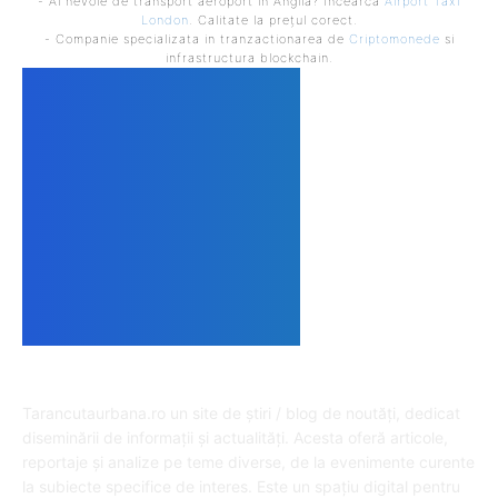
- Ai nevoie de transport aeroport in Anglia? Încearcă
Airport Taxi
London
. Calitate la prețul corect.
- Companie specializata in tranzactionarea de
Criptomonede
si
infrastructura blockchain.
DESPRE NOI
Tarancutaurbana.ro un site de știri / blog de noutăți, dedicat
diseminării de informații și actualități. Acesta oferă articole,
reportaje și analize pe teme diverse, de la evenimente curente
la subiecte specifice de interes. Este un spațiu digital pentru