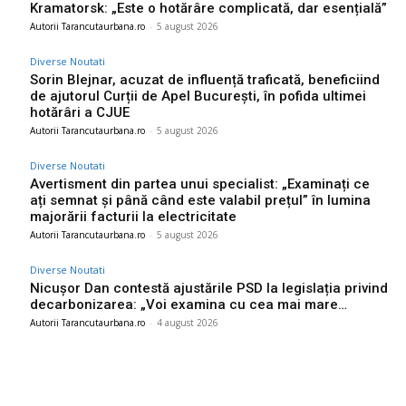
Kramatorsk: „Este o hotărâre complicată, dar esențială”
Autorii Tarancutaurbana.ro
-
5 august 2026
Diverse Noutati
Sorin Blejnar, acuzat de influență traficată, beneficiind
de ajutorul Curții de Apel București, în pofida ultimei
hotărâri a CJUE
Autorii Tarancutaurbana.ro
-
5 august 2026
Diverse Noutati
Avertisment din partea unui specialist: „Examinați ce
ați semnat și până când este valabil prețul” în lumina
majorării facturii la electricitate
Autorii Tarancutaurbana.ro
-
5 august 2026
Diverse Noutati
Nicușor Dan contestă ajustările PSD la legislația privind
decarbonizarea: „Voi examina cu cea mai mare…
Autorii Tarancutaurbana.ro
-
4 august 2026