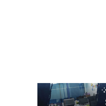
8 august 2026
Nicușor Dan, în urma deciziei Moody’s:
„Clasificarea României rămâne grație
eforturilor instituțiilor, populației și sectorulu
de afaceri”
7 august 2026