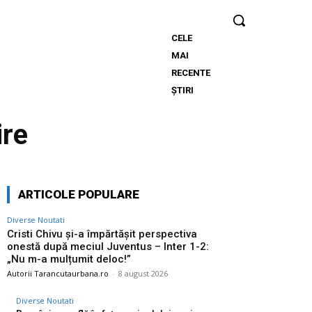
CELE
Cristi Chivu
MAI
și-a
RECENTE
împărtășit
ȘTIRI
perspectiva
onestă
ire
după
meciul
Juventus –
Inter 1-2:
ARTICOLE POPULARE
„Nu m-a
mulțumit
Diverse Noutati
deloc!”
Cristi Chivu și-a împărtășit perspectiva
onestă după meciul Juventus – Inter 1-2:
„Nu m-a mulțumit deloc!”
Autorii Tarancutaurbana.ro
-
8 august 2026
Diverse Noutati