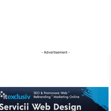
Membru PNL Sector 1 și un impostor general
SIE, prinși în flagrant cu 60.000 de euro de
către procurorii DNA
28 ianuarie 2026
i
- Advertisement -