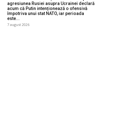
agresiunea Rusiei asupra Ucrainei declară
acum că Putin intenționează o ofensivă
împotriva unui stat NATO, iar perioada
este...
7 august 2026
ategorii
Diverse Noutati
1146
Afaceri si Industrii
39
Sanatate / Hobby
18
Auto
16
Constructii
11
Cultura si Entertainment
10