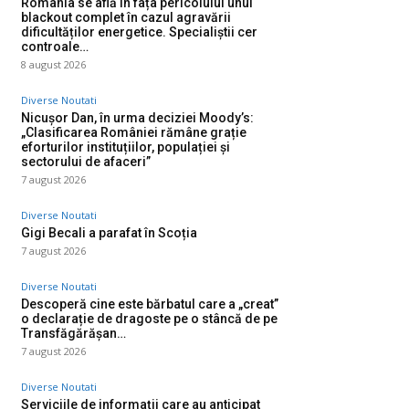
România se află în fața pericolului unui
blackout complet în cazul agravării
dificultăților energetice. Specialiștii cer
controale…
8 august 2026
Diverse Noutati
Nicușor Dan, în urma deciziei Moody’s:
„Clasificarea României rămâne grație
eforturilor instituțiilor, populației și
sectorului de afaceri”
7 august 2026
Diverse Noutati
Gigi Becali a parafat în Scoția
7 august 2026
Diverse Noutati
Descoperă cine este bărbatul care a „creat”
o declarație de dragoste pe o stâncă de pe
Transfăgărășan…
7 august 2026
Diverse Noutati
Serviciile de informații care au anticipat