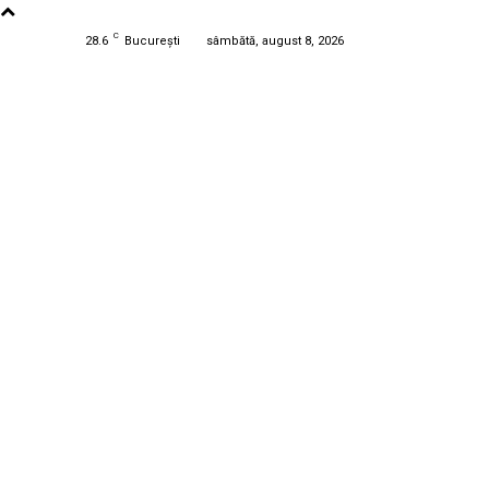
C
28.6
București
sâmbătă, august 8, 2026