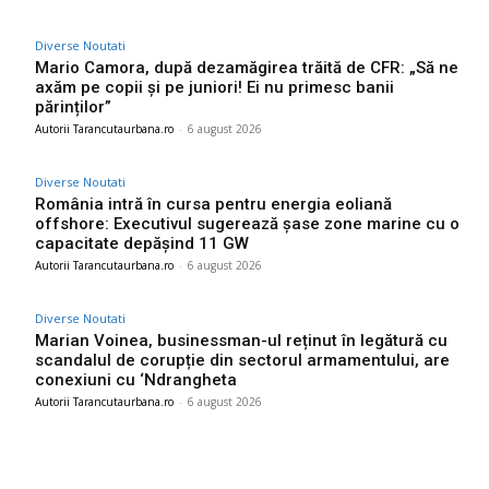
Diverse Noutati
Mario Camora, după dezamăgirea trăită de CFR: „Să ne
axăm pe copii și pe juniori! Ei nu primesc banii
părinților”
Autorii Tarancutaurbana.ro
-
6 august 2026
Diverse Noutati
România intră în cursa pentru energia eoliană
offshore: Executivul sugerează șase zone marine cu o
capacitate depășind 11 GW
Autorii Tarancutaurbana.ro
-
6 august 2026
Diverse Noutati
Marian Voinea, businessman-ul reținut în legătură cu
scandalul de corupție din sectorul armamentului, are
conexiuni cu ‘Ndrangheta
Autorii Tarancutaurbana.ro
-
6 august 2026