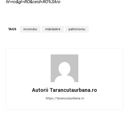
hl=ro&gl=RO&ceid=RO%3Aro
TAGS
incendiu
mănăstire
patrimoniu
Autorii Tarancutaurbana.ro
https://tarancutaurbana.ro
Facebook
Twitter
Pinterest
W