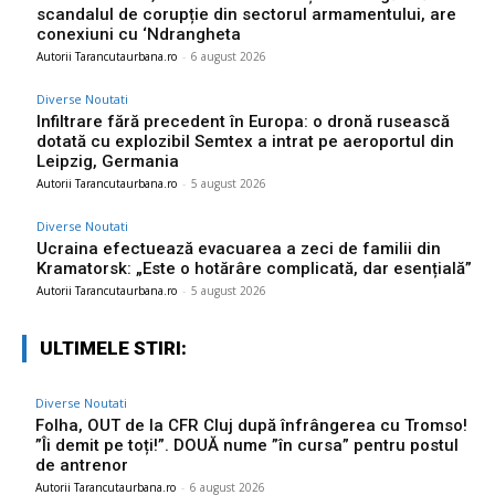
scandalul de corupție din sectorul armamentului, are
conexiuni cu ‘Ndrangheta
Autorii Tarancutaurbana.ro
-
6 august 2026
Diverse Noutati
Infiltrare fără precedent în Europa: o dronă rusească
dotată cu explozibil Semtex a intrat pe aeroportul din
Leipzig, Germania
Autorii Tarancutaurbana.ro
-
5 august 2026
Diverse Noutati
Ucraina efectuează evacuarea a zeci de familii din
Kramatorsk: „Este o hotărâre complicată, dar esențială”
Autorii Tarancutaurbana.ro
-
5 august 2026
ULTIMELE STIRI:
Diverse Noutati
Folha, OUT de la CFR Cluj după înfrângerea cu Tromso!
”Îi demit pe toți!”. DOUĂ nume ”în cursa” pentru postul
de antrenor
Autorii Tarancutaurbana.ro
-
6 august 2026