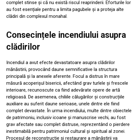
complet stinse și că nu există riscul reaprinderii. Eforturile lor
au fost esențiale pentru a limita pagubele și a proteja alte
clădiri din complexul monahal.
Consecințele incendiului asupra
clădirilor
Incendiul a avut efecte devastatoare asupra clădirilor
mănăstirii, provocând daune semnificative la structura
principală și la anexele aferente. Focul a distrus în mare
măsură acoperișul bisericii, afectând grav turlele și frescele
interioare, recunoscute ca fiind adevărate opere de artă
religioasă. De asemenea, chiliile călugărilor și construcțiile
auxiliare au suferit daune serioase, unele dintre ele fiind
complet devastate. În urma incendiului, multe dintre obiectele
de patrimoniu, inclusiv icoane și manuscrise vechi, au fost
grav afectate sau complet distruse, reprezentând o pierdere
inestimabilă pentru patrimoniul cultural și spiritual al zonei.
Procesul de reconstrucție și restaurare a mănăstirii va