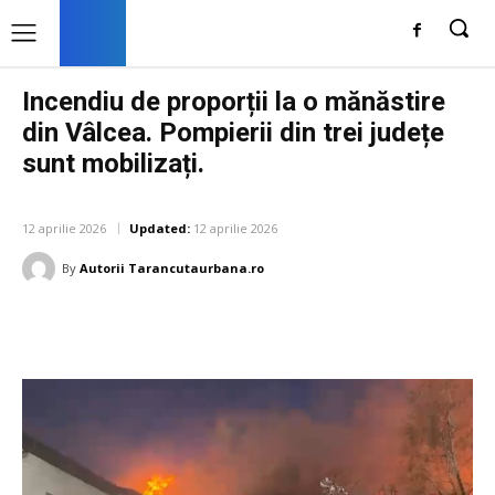
Incendiu de proporții la o mănăstire
din Vâlcea. Pompierii din trei județe
sunt mobilizați.
DIVERSE NOUTATI
12 aprilie 2026
Updated:
12 aprilie 2026
By
Autorii Tarancutaurbana.ro
Facebook
Twitter
Pinterest
W