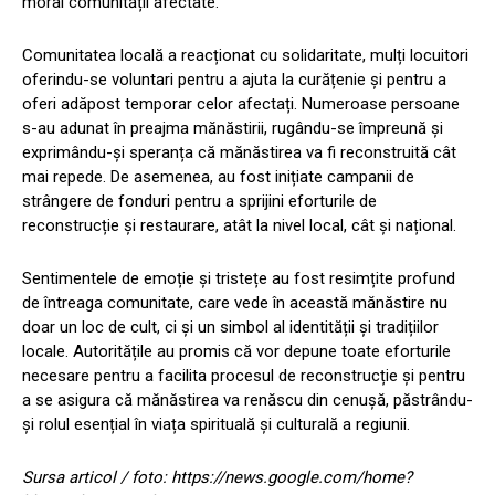
moral comunității afectate.
Comunitatea locală a reacționat cu solidaritate, mulți locuitori
oferindu-se voluntari pentru a ajuta la curățenie și pentru a
oferi adăpost temporar celor afectați. Numeroase persoane
s-au adunat în preajma mănăstirii, rugându-se împreună și
exprimându-și speranța că mănăstirea va fi reconstruită cât
mai repede. De asemenea, au fost inițiate campanii de
strângere de fonduri pentru a sprijini eforturile de
reconstrucție și restaurare, atât la nivel local, cât și național.
Sentimentele de emoție și tristețe au fost resimțite profund
de întreaga comunitate, care vede în această mănăstire nu
doar un loc de cult, ci și un simbol al identității și tradițiilor
locale. Autoritățile au promis că vor depune toate eforturile
necesare pentru a facilita procesul de reconstrucție și pentru
a se asigura că mănăstirea va renăscu din cenușă, păstrându-
și rolul esențial în viața spirituală și culturală a regiunii.
Sursa articol / foto: https://news.google.com/home?