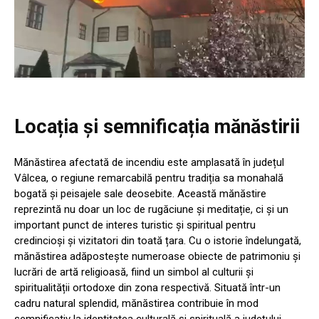
Locația și semnificația mănăstirii
Mănăstirea afectată de incendiu este amplasată în județul
Vâlcea, o regiune remarcabilă pentru tradiția sa monahală
bogată și peisajele sale deosebite. Această mănăstire
reprezintă nu doar un loc de rugăciune și meditație, ci și un
important punct de interes turistic și spiritual pentru
credincioși și vizitatori din toată țara. Cu o istorie îndelungată,
mănăstirea adăpostește numeroase obiecte de patrimoniu și
lucrări de artă religioasă, fiind un simbol al culturii și
spiritualității ortodoxe din zona respectivă. Situată într-un
cadru natural splendid, mănăstirea contribuie în mod