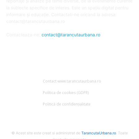
reportaje și analize pe teme diverse, de la evenimente curente
la subiecte specifice de interes. Este un spațiu digital pentru
informare și educație. Contactati-ne oricand la adresa:
contact@tarancutaurbana.ro
Contacteaza-ne:
contact@tarancutaurbana.ro
URMARESTE-NE
Contact www.tarancutaurbana.ro
Politica de cookies (GDPR)
Politică de confidențialitate
© Acest site este creat si administrat de
TarancutaUrbana.ro
. Toate