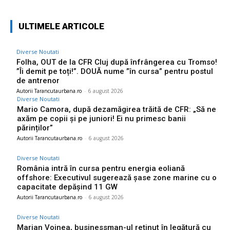
ULTIMELE ARTICOLE
Diverse Noutati
Folha, OUT de la CFR Cluj după înfrângerea cu Tromso!
”Îi demit pe toți!”. DOUĂ nume ”în cursa” pentru postul
de antrenor
Autorii Tarancutaurbana.ro
-
6 august 2026
Diverse Noutati
Mario Camora, după dezamăgirea trăită de CFR: „Să ne
axăm pe copii și pe juniori! Ei nu primesc banii
părinților”
Autorii Tarancutaurbana.ro
-
6 august 2026
Diverse Noutati
România intră în cursa pentru energia eoliană
offshore: Executivul sugerează șase zone marine cu o
capacitate depășind 11 GW
Autorii Tarancutaurbana.ro
-
6 august 2026
Diverse Noutati
Marian Voinea, businessman-ul reținut în legătură cu