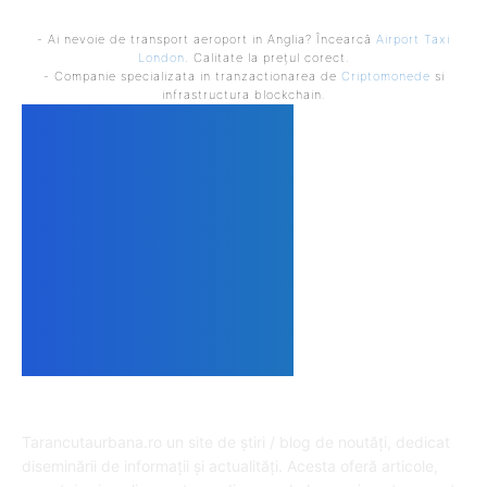
- Ai nevoie de transport aeroport in Anglia? Încearcă
Airport Taxi
London
. Calitate la prețul corect.
- Companie specializata in tranzactionarea de
Criptomonede
si
infrastructura blockchain.
DESPRE NOI
Tarancutaurbana.ro un site de știri / blog de noutăți, dedicat
diseminării de informații și actualități. Acesta oferă articole,