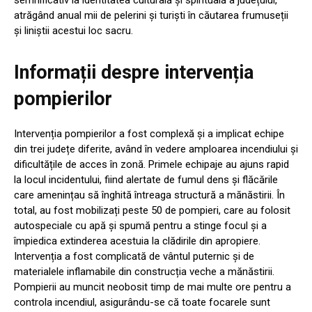
semnificativ la identitatea culturală și spirituală a județului,
atrăgând anual mii de pelerini și turiști în căutarea frumuseții
și liniștii acestui loc sacru.
Informații despre intervenția
pompierilor
Intervenția pompierilor a fost complexă și a implicat echipe
din trei județe diferite, având în vedere amploarea incendiului și
dificultățile de acces în zonă. Primele echipaje au ajuns rapid
la locul incidentului, fiind alertate de fumul dens și flăcările
care amenințau să înghită întreaga structură a mănăstirii. În
total, au fost mobilizați peste 50 de pompieri, care au folosit
autospeciale cu apă și spumă pentru a stinge focul și a
împiedica extinderea acestuia la clădirile din apropiere.
Intervenția a fost complicată de vântul puternic și de
materialele inflamabile din construcția veche a mănăstirii.
Pompierii au muncit neobosit timp de mai multe ore pentru a
controla incendiul, asigurându-se că toate focarele sunt