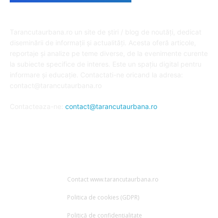
DESPRE NOI
Tarancutaurbana.ro un site de știri / blog de noutăți, dedicat
diseminării de informații și actualități. Acesta oferă articole,
reportaje și analize pe teme diverse, de la evenimente curente
la subiecte specifice de interes. Este un spațiu digital pentru
informare și educație. Contactati-ne oricand la adresa:
contact@tarancutaurbana.ro
Contacteaza-ne:
contact@tarancutaurbana.ro
URMARESTE-NE
Contact www.tarancutaurbana.ro
Politica de cookies (GDPR)
Politică de confidențialitate