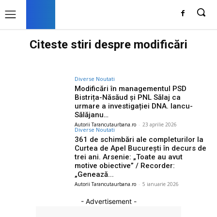
Citeste stiri despre
modificări
Diverse Noutati
Modificări în managementul PSD
Bistrița-Năsăud și PNL Sălaj ca
urmare a investigației DNA. Iancu-
Sălăjanu…
Autorii Tarancutaurbana.ro
-
23 aprilie 2026
Diverse Noutati
361 de schimbări ale completurilor la
Curtea de Apel București în decurs de
trei ani. Arsenie: „Toate au avut
motive obiective” / Recorder:
„Genează...
Autorii Tarancutaurbana.ro
-
5 ianuarie 2026
- Advertisement -