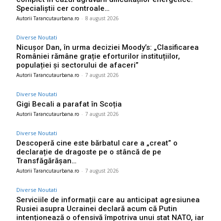
Specialiștii cer controale…
Autorii Tarancutaurbana.ro
-
8 august 2026
Diverse Noutati
Nicușor Dan, în urma deciziei Moody’s: „Clasificarea
României rămâne grație eforturilor instituțiilor,
populației și sectorului de afaceri”
Autorii Tarancutaurbana.ro
-
7 august 2026
Diverse Noutati
Gigi Becali a parafat în Scoția
Autorii Tarancutaurbana.ro
-
7 august 2026
Diverse Noutati
Descoperă cine este bărbatul care a „creat” o
declarație de dragoste pe o stâncă de pe
Transfăgărășan…
Autorii Tarancutaurbana.ro
-
7 august 2026
Diverse Noutati
Serviciile de informații care au anticipat agresiunea
Rusiei asupra Ucrainei declară acum că Putin
intenționează o ofensivă împotriva unui stat NATO, iar