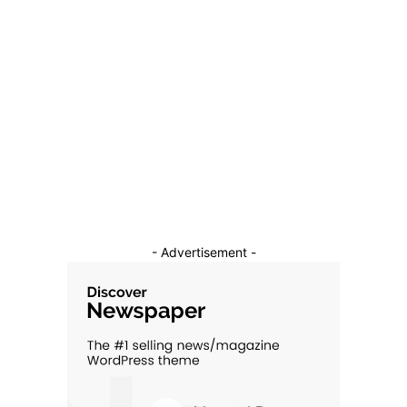
Diverse Noutati
1146
Afaceri si Industrii
39
Sanatate / Hobby
18
Auto
16
Constructii
11
Cultura si Entertainment
10
- Advertisement -