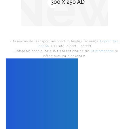
- Ai nevoie de transport aeroport in Anglia? Încearcă
Airport Taxi
London
. Calitate la prețul corect.
- Companie specializata in tranzactionarea de
Criptomonede
si
infrastructura blockchain.