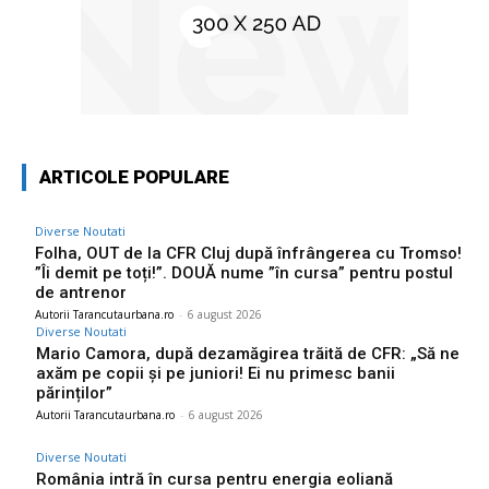
ARTICOLE POPULARE
Diverse Noutati
Folha, OUT de la CFR Cluj după înfrângerea cu Tromso!
”Îi demit pe toți!”. DOUĂ nume ”în cursa” pentru postul
de antrenor
Autorii Tarancutaurbana.ro
-
6 august 2026
Diverse Noutati
Mario Camora, după dezamăgirea trăită de CFR: „Să ne
axăm pe copii și pe juniori! Ei nu primesc banii
părinților”
Autorii Tarancutaurbana.ro
-
6 august 2026
Diverse Noutati
România intră în cursa pentru energia eoliană