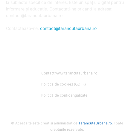
la subiecte specifice de interes. Este un spațiu digital pentru
informare și educație. Contactati-ne oricand la adresa:
contact@tarancutaurbana.ro
Contacteaza-ne:
contact@tarancutaurbana.ro
URMARESTE-NE
Contact www.tarancutaurbana.ro
Politica de cookies (GDPR)
Politică de confidențialitate
© Acest site este creat si administrat de
TarancutaUrbana.ro
. Toate
drepturile rezervate.