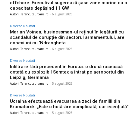
offshore: Executivul sugerează șase zone marine cu o
capacitate depășind 11 GW
Autorii Tarancutaurbana.ro
-
6 august 2026
Diverse Noutati
Marian Voinea, businessman-ul reținut în legătură cu
scandalul de corupție din sectorul armamentului, are
conexiuni cu ‘Ndrangheta
Autorii Tarancutaurbana.ro
-
6 august 2026
Diverse Noutati
Infiltrare fără precedent în Europa: o dronă rusească
dotată cu explozibil Semtex a intrat pe aeroportul din
Leipzig, Germania
Autorii Tarancutaurbana.ro
-
5 august 2026
Diverse Noutati
Ucraina efectuează evacuarea a zeci de familii din
Kramatorsk: „Este o hotărâre complicată, dar esențială”
Autorii Tarancutaurbana.ro
-
5 august 2026