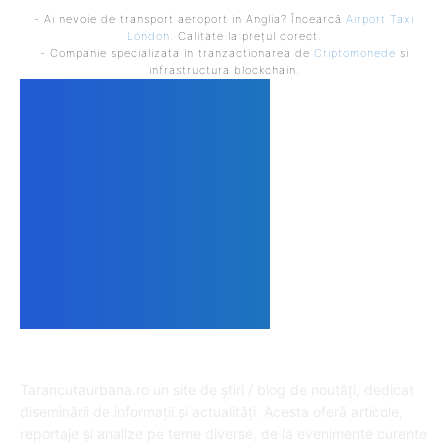
- Ai nevoie de transport aeroport in Anglia? Încearcă
Airport Taxi
London
. Calitate la prețul corect.
- Companie specializata in tranzactionarea de
Criptomonede
si
infrastructura blockchain.
DESPRE NOI
Tarancutaurbana.ro un site de știri / blog de noutăți, dedicat
diseminării de informații și actualități. Acesta oferă articole,
reportaje și analize pe teme diverse, de la evenimente curente