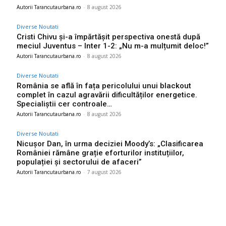
Autorii Tarancutaurbana.ro
-
8 august 2026
Diverse Noutati
Cristi Chivu și-a împărtășit perspectiva onestă după
meciul Juventus – Inter 1-2: „Nu m-a mulțumit deloc!”
Autorii Tarancutaurbana.ro
-
8 august 2026
Diverse Noutati
România se află în fața pericolului unui blackout
complet în cazul agravării dificultăților energetice.
Specialiștii cer controale…
Autorii Tarancutaurbana.ro
-
8 august 2026
Diverse Noutati
Nicușor Dan, în urma deciziei Moody’s: „Clasificarea
României rămâne grație eforturilor instituțiilor,
populației și sectorului de afaceri”
Autorii Tarancutaurbana.ro
-
7 august 2026