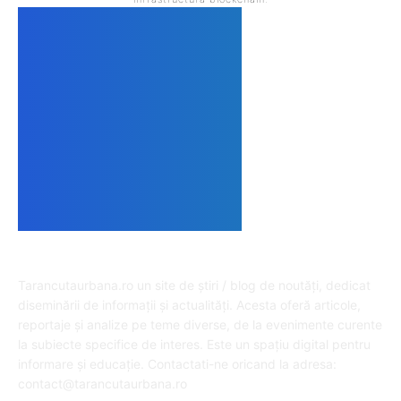
DESPRE NOI
Tarancutaurbana.ro un site de știri / blog de noutăți, dedicat
diseminării de informații și actualități. Acesta oferă articole,
reportaje și analize pe teme diverse, de la evenimente curente
la subiecte specifice de interes. Este un spațiu digital pentru
informare și educație. Contactati-ne oricand la adresa:
contact@tarancutaurbana.ro