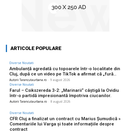
ARTICOLE POPULARE
Diverse Noutati
Ambulanță agredată cu topoarele într-o localitate din
Cluj, după ce un video pe TikTok a afirmat că „fură…
Autorii Tarancutaurbana.ro
-
9 august 2026
Diverse Noutati
Farul – Csikszereda 3-2: „Marinarii” câștigă la Ovidiu
într-o partidă impresionantă împotriva ciucanilor.
Autorii Tarancutaurbana.ro
-
8 august 2026
Diverse Noutati
CFR Cluj a finalizat un contract cu Marius Șumudică »
Comentariile lui Varga și toate informațiile despre
contract