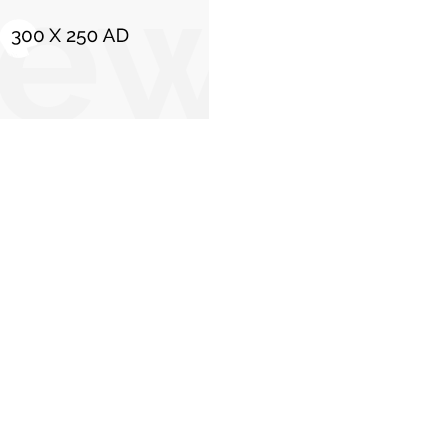
C
Stiri populare
Incendiu de proporții la o mănăstire din
Vâlcea. Pompierii din trei județe sunt
mobilizați.
12 aprilie 2026
Reacția Ministerului Apărării la dezvăluirile
privind zeci de conturi de e-mail ale Forțelor