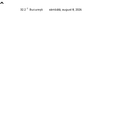
C
32.2
București
sâmbătă, august 8, 2026