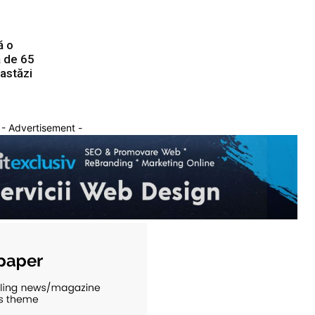
ă o
ă de 65
 astăzi
- Advertisement -