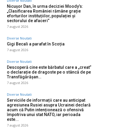
Diverse Noutati
Nicușor Dan, în urma deciziei Moody’s:
„Clasificarea României rămâne grație
eforturilor instituțiilor, populației și
sectorului de afaceri”
7 august 2026
Diverse Noutati
Gigi Becali a parafat în Scoția
7 august 2026
Diverse Noutati
Descoperă cine este bărbatul care a „creat”
o declarație de dragoste pe o stâncă de pe
Transfăgărășan…
7 august 2026
Diverse Noutati
Serviciile de informații care au anticipat
agresiunea Rusiei asupra Ucrainei declară
acum că Putin intenționează o ofensivă
împotriva unui stat NATO, iar perioada
este...
7 august 2026