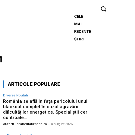
CELE
România se
MAI
află în fața
RECENTE
pericolului
ȘTIRI
unui
blackout
n
complet în
cazul
agravării
dificultăților
ARTICOLE POPULARE
energetice.
Specialiștii
Diverse Noutati
cer
România se află în fața pericolului unui
blackout complet în cazul agravării
controale…
dificultăților energetice. Specialiștii cer
controale…
Autorii Tarancutaurbana.ro
-
8 august 2026