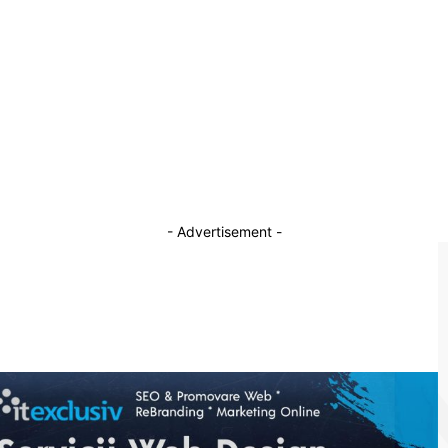
Aeriene…
i
15 aprilie 2026
Oana Gheorghiu își va depune jurământul
astăzi la Cotroceni; oficializarea numirii sale
ca vicepremier a fost publicată în Monitorul
Oficial
30 octombrie 2025
- Advertisement -