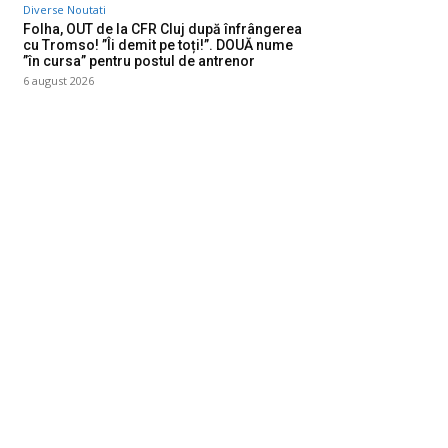
Diverse Noutati
Folha, OUT de la CFR Cluj după înfrângerea
cu Tromso! ”Îi demit pe toți!”. DOUĂ nume
”în cursa” pentru postul de antrenor
6 august 2026
ategorii
Diverse Noutati
1145
Afaceri si Industrii
39
Sanatate / Hobby
18
Auto
16
Constructii
11