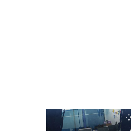
„Clasificarea României rămâne grație
eforturilor instituțiilor, populației și sectorulu
de afaceri”
7 august 2026
Gigi Becali a parafat în Scoția
7 august 2026