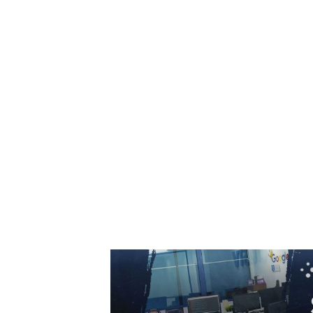
împotriva unui stat NATO, iar perioada este...
7 august 2026
Folha, OUT de la CFR Cluj după înfrângerea c
Tromso! ”Îi demit pe toți!”. DOUĂ nume ”în
cursa” pentru postul de antrenor
6 august 2026