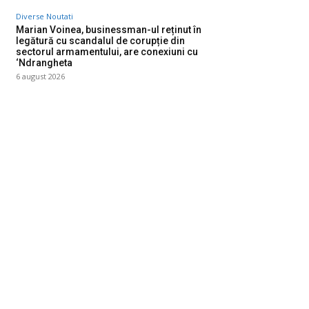
Diverse Noutati
Marian Voinea, businessman-ul reținut în
legătură cu scandalul de corupție din
sectorul armamentului, are conexiuni cu
‘Ndrangheta
6 august 2026
ategorii
Diverse Noutati
1142
Afaceri si Industrii
39
Sanatate / Hobby
18
Auto
16
Constructii
11
Cultura si Entertainment
10