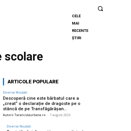
CELE
Descoperă cine
MAI
este bărbatul
RECENTE
care a „creat” o
ȘTIRI
declarație de
dragoste pe o
 scolare
stâncă de pe
Transfăgărășan…
ARTICOLE POPULARE
Diverse Noutati
Descoperă cine este bărbatul care a
„creat” o declarație de dragoste pe o
stâncă de pe Transfăgărășan…
Autorii Tarancutaurbana.ro
-
7 august 2026
Diverse Noutati