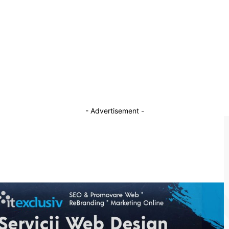
15 aprilie 2026
Instituțiile guvernamentale contestă cele 6
u
brevete de invenție ale edilului din Constanța,
Vergil Chițac, menționate în CV
15 mai 2026
- Advertisement -