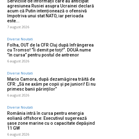
Serviciile de informații care au anticipat
agresiunea Rusiei asupra Ucrainei declară
acum că Putin intenționează o ofensivă
împotriva unui stat NATO, iar perioada
este...
7 august 2026
Diverse Noutati
Folha, OUT de la CFR Cluj după înfrângerea
cu Tromso! ”Îi demit pe toți!”. DOUĂ nume
”în cursa” pentru postul de antrenor
6 august 2026
Diverse Noutati
Mario Camora, după dezamăgirea trăită de
CFR: „Să ne axăm pe copii și pe juniori! Ei nu
primesc banii părinților”
6 august 2026
Diverse Noutati
România intră în cursa pentru energia
eoliană offshore: Executivul sugerează
șase zone marine cu o capacitate depășind
11 GW
6 august 2026