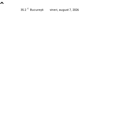
C
35.2
București
vineri, august 7, 2026