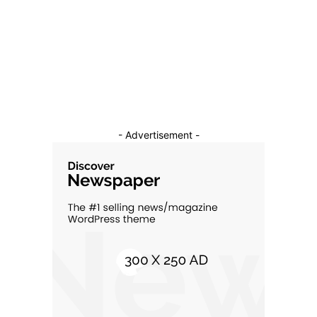
Auto
16
Constructii
11
Cultura si Entertainment
10
- Advertisement -