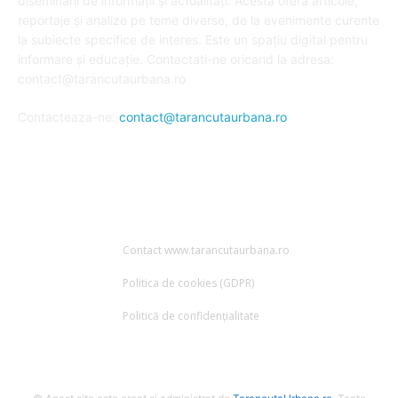
diseminării de informații și actualități. Acesta oferă articole,
reportaje și analize pe teme diverse, de la evenimente curente
la subiecte specifice de interes. Este un spațiu digital pentru
informare și educație. Contactati-ne oricand la adresa:
contact@tarancutaurbana.ro
Contacteaza-ne:
contact@tarancutaurbana.ro
URMARESTE-NE
Contact www.tarancutaurbana.ro
Politica de cookies (GDPR)
Politică de confidențialitate