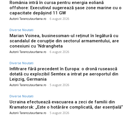
România intră în cursa pentru energia eoliană
offshore: Executivul sugerează șase zone marine cu o
capacitate depășind 11 GW
Autorii Tarancutaurbana.ro
-
6 august 2026
Diverse Noutati
Marian Voinea, businessman-ul reținut în legătură cu
scandalul de corupție din sectorul armamentului, are
conexiuni cu ‘Ndrangheta
Autorii Tarancutaurbana.ro
-
6 august 2026
Diverse Noutati
Infiltrare fără precedent în Europa: o dronă rusească
dotată cu explozibil Semtex a intrat pe aeroportul din
Leipzig, Germania
Autorii Tarancutaurbana.ro
-
5 august 2026
Diverse Noutati
Ucraina efectuează evacuarea a zeci de familii din
Kramatorsk: „Este o hotărâre complicată, dar esențială”
Autorii Tarancutaurbana.ro
-
5 august 2026