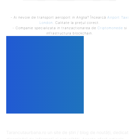
- Ai nevoie de transport aeroport in Anglia? Încearcă
Airport Taxi
London
. Calitate la prețul corect.
- Companie specializata in tranzactionarea de
Criptomonede
si
infrastructura blockchain.
DESPRE NOI
Tarancutaurbana.ro un site de știri / blog de noutăți, dedicat