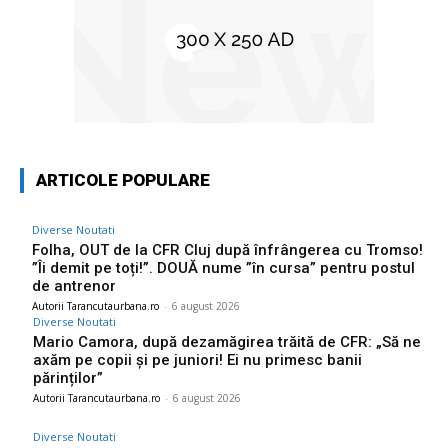
ARTICOLE POPULARE
Diverse Noutati
Folha, OUT de la CFR Cluj după înfrângerea cu Tromso!
”Îi demit pe toți!”. DOUĂ nume ”în cursa” pentru postul
de antrenor
Autorii Tarancutaurbana.ro
-
6 august 2026
Diverse Noutati
Mario Camora, după dezamăgirea trăită de CFR: „Să ne
axăm pe copii și pe juniori! Ei nu primesc banii
părinților”
Autorii Tarancutaurbana.ro
-
6 august 2026
Diverse Noutati