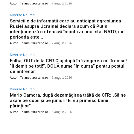
Autorii Tarancutaurbana.ro
-
7 august 2026
Diverse Noutati
Serviciile de informații care au anticipat agresiunea
Rusiei asupra Ucrainei declară acum că Putin
intenționează o ofensivă împotriva unui stat NATO, iar
perioada este...
Autorii Tarancutaurbana.ro
-
7 august 2026
Diverse Noutati
Folha, OUT de la CFR Cluj după înfrângerea cu Tromso!
”Îi demit pe toți!”. DOUĂ nume ”în cursa” pentru postul
de antrenor
Autorii Tarancutaurbana.ro
-
6 august 2026
Diverse Noutati
Mario Camora, după dezamăgirea trăită de CFR: „Să ne
axăm pe copii și pe juniori! Ei nu primesc banii
părinților”
Autorii Tarancutaurbana.ro
-
6 august 2026