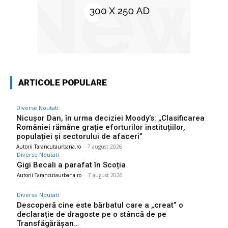
ARTICOLE POPULARE
Diverse Noutati
Nicușor Dan, în urma deciziei Moody’s: „Clasificarea
României rămâne grație eforturilor instituțiilor,
populației și sectorului de afaceri”
Autorii Tarancutaurbana.ro
-
7 august 2026
Diverse Noutati
Gigi Becali a parafat în Scoția
Autorii Tarancutaurbana.ro
-
7 august 2026
Diverse Noutati
Descoperă cine este bărbatul care a „creat” o
declarație de dragoste pe o stâncă de pe
Transfăgărășan…