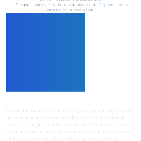
- Companie specializata in tranzactionarea de
Criptomonede
si
infrastructura blockchain.
DESPRE NOI
Tarancutaurbana.ro un site de știri / blog de noutăți, dedicat
diseminării de informații și actualități. Acesta oferă articole,
reportaje și analize pe teme diverse, de la evenimente curente
la subiecte specifice de interes. Este un spațiu digital pentru
informare și educație. Contactati-ne oricand la adresa: