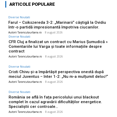
ARTICOLE POPULARE
Diverse Noutati
Farul – Csikszereda 3-2: „Marinarii” câștigă la Ovidiu
într-o partidă impresionantă împotriva ciucanilor.
Autorii Tarancutaurbana.ro
-
8 august 2026
Diverse Noutati
CFR Cluj a finalizat un contract cu Marius Șumudică »
Comentariile lui Varga și toate informațiile despre
contract
Autorii Tarancutaurbana.ro
-
8 august 2026
Diverse Noutati
Cristi Chivu și-a împărtășit perspectiva onestă după
meciul Juventus – Inter 1-2: „Nu m-a mulțumit deloc!”
Autorii Tarancutaurbana.ro
-
8 august 2026
Diverse Noutati
România se află în fața pericolului unui blackout
complet în cazul agravării dificultăților energetice.
Specialiștii cer controale…
Autorii Tarancutaurbana.ro
-
8 august 2026