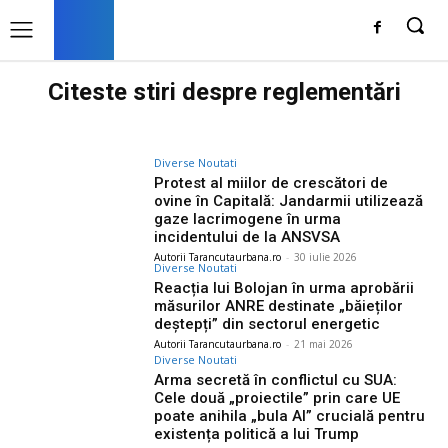
Citeste stiri despre
reglementări
Diverse Noutati
Protest al miilor de crescători de
ovine în Capitală: Jandarmii utilizează
gaze lacrimogene în urma
incidentului de la ANSVSA
Autorii Tarancutaurbana.ro
-
30 iulie 2026
Diverse Noutati
Reacția lui Bolojan în urma aprobării
măsurilor ANRE destinate „băieților
deștepți” din sectorul energetic
Autorii Tarancutaurbana.ro
-
21 mai 2026
Diverse Noutati
Arma secretă în conflictul cu SUA:
Cele două „proiectile” prin care UE
poate anihila „bula AI” crucială pentru
existența politică a lui Trump