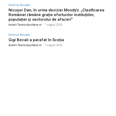
Diverse Noutati
Nicușor Dan, în urma deciziei Moody’s: „Clasificarea
României rămâne grație eforturilor instituțiilor,
populației și sectorului de afaceri”
Autorii Tarancutaurbana.ro
-
7 august 2026
Diverse Noutati
Gigi Becali a parafat în Scoția
Autorii Tarancutaurbana.ro
-
7 august 2026
Ultimele postari:
Farul – Csikszereda 3-2: „Marinarii” câștigă la Ovidiu într-o
partidă impresionantă împotriva ciucanilor.
8 august 2026