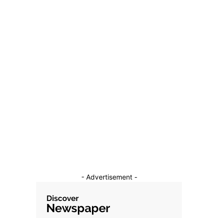
Germania
11 mai 2026
Categorii
Diverse Noutati
1148
Afaceri si Industrii
39
Sanatate / Hobby
18
Auto
16
Constructii
11
Cultura si Entertainment
10
- Advertisement -