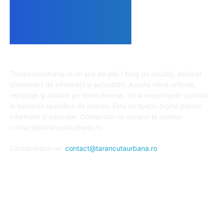
DESPRE NOI
Tarancutaurbana.ro un site de știri / blog de noutăți, dedicat
diseminării de informații și actualități. Acesta oferă articole,
reportaje și analize pe teme diverse, de la evenimente curente
la subiecte specifice de interes. Este un spațiu digital pentru
informare și educație. Contactati-ne oricand la adresa:
contact@tarancutaurbana.ro
Contacteaza-ne:
contact@tarancutaurbana.ro
URMARESTE-NE