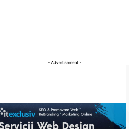
20 ianuarie 2026
Atac informatic asupra Apele Române: 1.000
u
de sisteme IT&C afectate, hackerii cer o
recompensă.
21 decembrie 2025
- Advertisement -