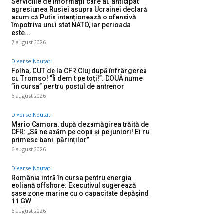
Serviciile de informații care au anticipat
agresiunea Rusiei asupra Ucrainei declară
acum că Putin intenționează o ofensivă
împotriva unui stat NATO, iar perioada
este...
7 august 2026
Diverse Noutati
Folha, OUT de la CFR Cluj după înfrângerea
cu Tromso! ”Îi demit pe toți!”. DOUĂ nume
”în cursa” pentru postul de antrenor
6 august 2026
Diverse Noutati
Mario Camora, după dezamăgirea trăită de
CFR: „Să ne axăm pe copii și pe juniori! Ei nu
primesc banii părinților”
6 august 2026
Diverse Noutati
România intră în cursa pentru energia
eoliană offshore: Executivul sugerează
șase zone marine cu o capacitate depășind
11 GW
6 august 2026