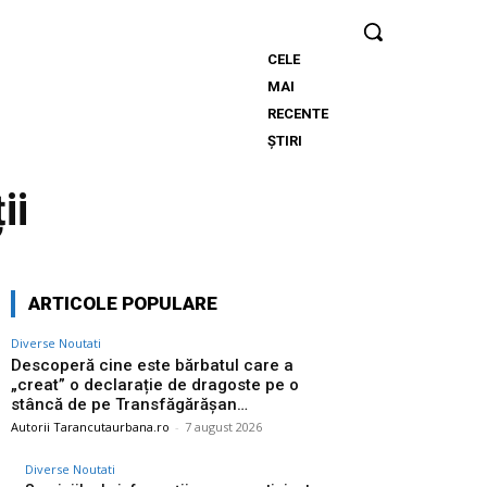
CELE
Descoperă cine
MAI
este bărbatul
RECENTE
care a „creat” o
ȘTIRI
declarație de
dragoste pe o
ii
stâncă de pe
Transfăgărășan…
ARTICOLE POPULARE
Diverse Noutati
Descoperă cine este bărbatul care a
„creat” o declarație de dragoste pe o
stâncă de pe Transfăgărășan…
Autorii Tarancutaurbana.ro
-
7 august 2026
Diverse Noutati