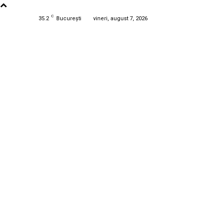
C
35.2
București
vineri, august 7, 2026