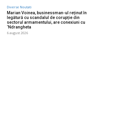
Diverse Noutati
Marian Voinea, businessman-ul reținut în
legătură cu scandalul de corupție din
sectorul armamentului, are conexiuni cu
‘Ndrangheta
6 august 2026
ategorii
Diverse Noutati
1142
Afaceri si Industrii
39
Sanatate / Hobby
18
Auto
16
Constructii
11
Cultura si Entertainment
10