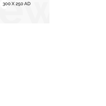
C
Stiri populare
Cel puțin 26 de replici într-o oră după seismul
de 6,1 din Turcia; unitățile de învățământ din
provincia Balîkeșir sunt închise marți.
28 octombrie 2025
Avertismentul liderului Armatei: „Românii
trebuie să se pregătească pentru a sprijini un
efort de război”