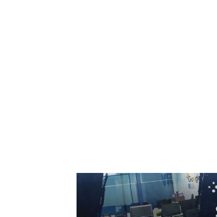
împotriva unui stat NATO, iar perioada este...
7 august 2026
Folha, OUT de la CFR Cluj după înfrângerea c
Tromso! ”Îi demit pe toți!”. DOUĂ nume ”în
cursa” pentru postul de antrenor
6 august 2026