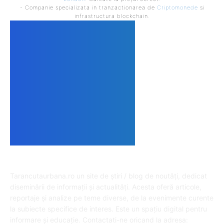
- Companie specializata in tranzactionarea de
Criptomonede
si
infrastructura blockchain.
DESPRE NOI
Tarancutaurbana.ro un site de știri / blog de noutăți, dedicat
diseminării de informații și actualități. Acesta oferă articole,
reportaje și analize pe teme diverse, de la evenimente curente
la subiecte specifice de interes. Este un spațiu digital pentru
informare și educație. Contactati-ne oricand la adresa: