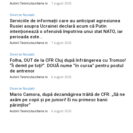
Autorii Tarancutaurbana.ro
-
7 august 2026
Diverse Noutati
Serviciile de informații care au anticipat agresiunea
Rusiei asupra Ucrainei declară acum că Putin
intenționează o ofensivă împotriva unui stat NATO, iar
perioada este...
Autorii Tarancutaurbana.ro
-
7 august 2026
Diverse Noutati
Folha, OUT de la CFR Cluj după înfrângerea cu Tromso!
”Îi demit pe toți!”. DOUĂ nume ”în cursa” pentru postul
de antrenor
Autorii Tarancutaurbana.ro
-
6 august 2026
Diverse Noutati
Mario Camora, după dezamăgirea trăită de CFR: „Să ne
axăm pe copii și pe juniori! Ei nu primesc banii
părinților”
Autorii Tarancutaurbana.ro
-
6 august 2026