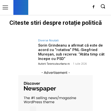
Citeste stiri despre
rotație politică
Diverse Noutati
Sorin Grindeanu a afirmat că este de
acord cu ”rotativa” PNL-Siegfried
Mureșan, sub rezerva: ”Atâta timp cât
începe cu PSD”
Autorii Tarancutaurbana.ro
-
1 iulie 2026
- Advertisement -