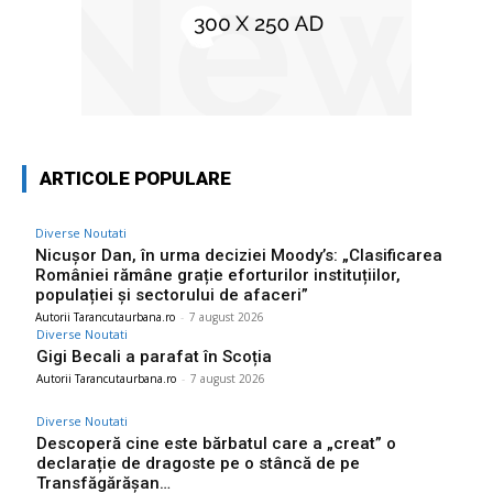
ARTICOLE POPULARE
Diverse Noutati
Nicușor Dan, în urma deciziei Moody’s: „Clasificarea
României rămâne grație eforturilor instituțiilor,
populației și sectorului de afaceri”
Autorii Tarancutaurbana.ro
-
7 august 2026
Diverse Noutati
Gigi Becali a parafat în Scoția
Autorii Tarancutaurbana.ro
-
7 august 2026
Diverse Noutati
Descoperă cine este bărbatul care a „creat” o
declarație de dragoste pe o stâncă de pe
Transfăgărășan…