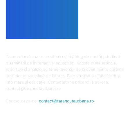
DESPRE NOI
Tarancutaurbana.ro un site de știri / blog de noutăți, dedicat
diseminării de informații și actualități. Acesta oferă articole,
reportaje și analize pe teme diverse, de la evenimente curente
la subiecte specifice de interes. Este un spațiu digital pentru
informare și educație. Contactati-ne oricand la adresa:
contact@tarancutaurbana.ro
Contacteaza-ne:
contact@tarancutaurbana.ro
URMARESTE-NE