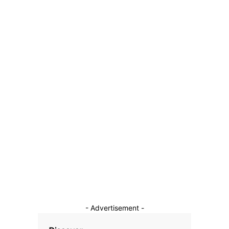
CM 2026: Norvegia învinge Brazilia și progresează în
sferturile de finală
5 iulie 2026
Categorii
Diverse Noutati
1138
Afaceri si Industrii
39
Sanatate / Hobby
18
Auto
16
Constructii
11
Cultura si Entertainment
10
- Advertisement -