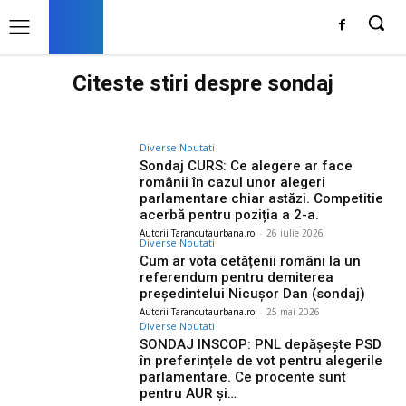
Citeste stiri despre
sondaj
Diverse Noutati
Sondaj CURS: Ce alegere ar face
românii în cazul unor alegeri
parlamentare chiar astăzi. Competitie
acerbă pentru poziția a 2-a.
Autorii Tarancutaurbana.ro
-
26 iulie 2026
Diverse Noutati
Cum ar vota cetățenii români la un
referendum pentru demiterea
președintelui Nicușor Dan (sondaj)
Autorii Tarancutaurbana.ro
-
25 mai 2026
Diverse Noutati
SONDAJ INSCOP: PNL depășește PSD
în preferințele de vot pentru alegerile
parlamentare. Ce procente sunt
pentru AUR și…