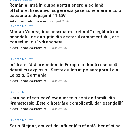
România intră în cursa pentru energia eoliană
offshore: Executivul sugerează șase zone marine cu o
capacitate depășind 11 GW
Autorii Tarancutaurbana.ro
-
6 august 2026
Diverse Noutati
Marian Voinea, businessman-ul reținut în legătură cu
scandalul de corupție din sectorul armamentului, are
conexiuni cu ‘Ndrangheta
Autorii Tarancutaurbana.ro
-
6 august 2026
Diverse Noutati
Infiltrare fără precedent în Europa: o dronă rusească
dotată cu explozibil Semtex a intrat pe aeroportul din
Leipzig, Germania
Autorii Tarancutaurbana.ro
-
5 august 2026
Diverse Noutati
Ucraina efectuează evacuarea a zeci de familii din
Kramatorsk: „Este o hotărâre complicată, dar esențială”
Autorii Tarancutaurbana.ro
-
5 august 2026
Diverse Noutati
Sorin Blejnar, acuzat de influență traficată, beneficiind