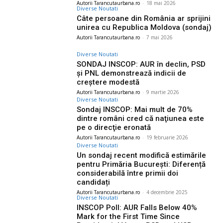
Autorii Tarancutaurbana.ro
-
18 mai 2026
Diverse Noutati
Câte persoane din România ar sprijini
unirea cu Republica Moldova (sondaj)
Autorii Tarancutaurbana.ro
-
7 mai 2026
Diverse Noutati
SONDAJ INSCOP: AUR în declin, PSD
și PNL demonstrează indicii de
creștere modestă
Autorii Tarancutaurbana.ro
-
9 martie 2026
Diverse Noutati
Sondaj INSCOP: Mai mult de 70%
dintre români cred că naţiunea este
pe o direcţie eronată
Autorii Tarancutaurbana.ro
-
19 februarie 2026
Diverse Noutati
Un sondaj recent modifică estimările
pentru Primăria București: Diferență
considerabilă între primii doi
candidați
Autorii Tarancutaurbana.ro
-
4 decembrie 2025
Diverse Noutati
INSCOP Poll: AUR Falls Below 40%
Mark for the First Time Since