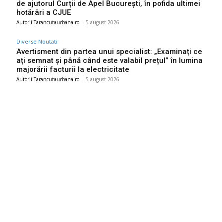
de ajutorul Curții de Apel București, în pofida ultimei
hotărâri a CJUE
Autorii Tarancutaurbana.ro
-
5 august 2026
Diverse Noutati
Avertisment din partea unui specialist: „Examinați ce
ați semnat și până când este valabil prețul” în lumina
majorării facturii la electricitate
Autorii Tarancutaurbana.ro
-
5 august 2026
Ultimele postari:
România intră în cursa pentru energia eoliană offshore:
Executivul sugerează șase zone marine cu o capacitate
depășind 11 GW
6 august 2026