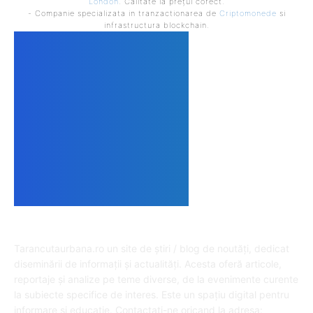
London
. Calitate la prețul corect.
- Companie specializata in tranzactionarea de
Criptomonede
si
infrastructura blockchain.
DESPRE NOI
Tarancutaurbana.ro un site de știri / blog de noutăți, dedicat
diseminării de informații și actualități. Acesta oferă articole,
reportaje și analize pe teme diverse, de la evenimente curente
la subiecte specifice de interes. Este un spațiu digital pentru
informare și educație. Contactati-ne oricand la adresa: