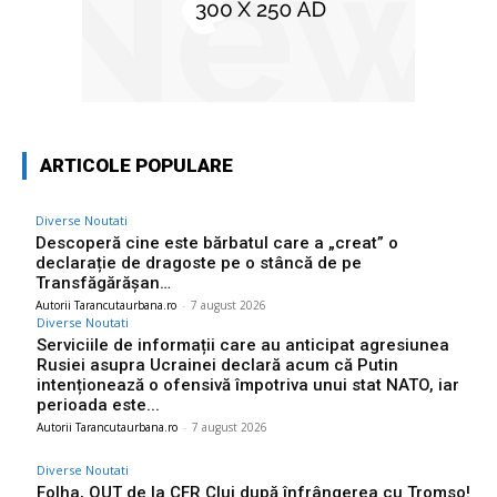
ARTICOLE POPULARE
Diverse Noutati
Descoperă cine este bărbatul care a „creat” o
declarație de dragoste pe o stâncă de pe
Transfăgărășan…
Autorii Tarancutaurbana.ro
-
7 august 2026
Diverse Noutati
Serviciile de informații care au anticipat agresiunea
Rusiei asupra Ucrainei declară acum că Putin
intenționează o ofensivă împotriva unui stat NATO, iar
perioada este...
Autorii Tarancutaurbana.ro
-
7 august 2026
Diverse Noutati
Folha, OUT de la CFR Cluj după înfrângerea cu Tromso!