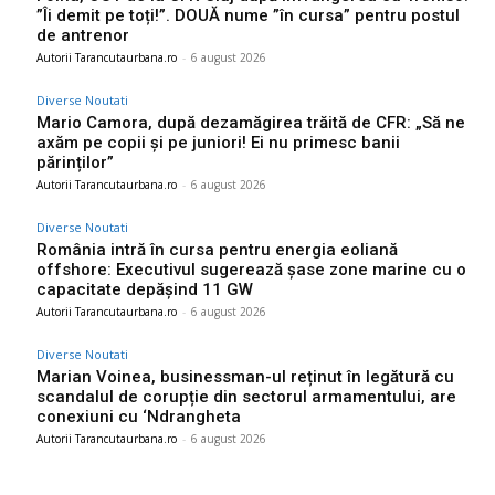
”Îi demit pe toți!”. DOUĂ nume ”în cursa” pentru postul
de antrenor
Autorii Tarancutaurbana.ro
-
6 august 2026
Diverse Noutati
Mario Camora, după dezamăgirea trăită de CFR: „Să ne
axăm pe copii și pe juniori! Ei nu primesc banii
părinților”
Autorii Tarancutaurbana.ro
-
6 august 2026
Diverse Noutati
România intră în cursa pentru energia eoliană
offshore: Executivul sugerează șase zone marine cu o
capacitate depășind 11 GW
Autorii Tarancutaurbana.ro
-
6 august 2026
Diverse Noutati
Marian Voinea, businessman-ul reținut în legătură cu
scandalul de corupție din sectorul armamentului, are
conexiuni cu ‘Ndrangheta
Autorii Tarancutaurbana.ro
-
6 august 2026