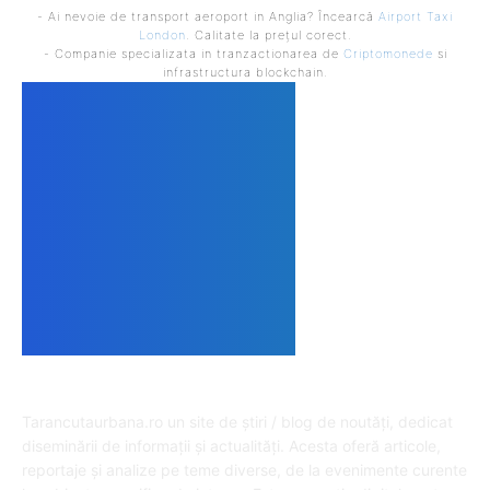
- Ai nevoie de transport aeroport in Anglia? Încearcă
Airport Taxi
London
. Calitate la prețul corect.
- Companie specializata in tranzactionarea de
Criptomonede
si
infrastructura blockchain.
DESPRE NOI
Tarancutaurbana.ro un site de știri / blog de noutăți, dedicat
diseminării de informații și actualități. Acesta oferă articole,
reportaje și analize pe teme diverse, de la evenimente curente