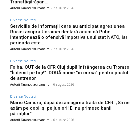
Transfăgărășan…
Autorii Tarancutaurbana.ro
-
7 august 2026
Diverse Noutati
Serviciile de informații care au anticipat agresiunea
Rusiei asupra Ucrainei declară acum că Putin
intenționează o ofensivă împotriva unui stat NATO, iar
perioada este...
Autorii Tarancutaurbana.ro
-
7 august 2026
Diverse Noutati
Folha, OUT de la CFR Cluj după înfrângerea cu Tromso!
”Îi demit pe toți!”. DOUĂ nume ”în cursa” pentru postul
de antrenor
Autorii Tarancutaurbana.ro
-
6 august 2026
Diverse Noutati
Mario Camora, după dezamăgirea trăită de CFR: „Să ne
axăm pe copii și pe juniori! Ei nu primesc banii
părinților”
Autorii Tarancutaurbana.ro
-
6 august 2026