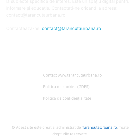
la subiecte specifice de interes. Este un spațiu digital pentru
informare și educație. Contactati-ne oricand la adresa:
contact@tarancutaurbana.ro
Contacteaza-ne:
contact@tarancutaurbana.ro
URMARESTE-NE
Contact www.tarancutaurbana.ro
Politica de cookies (GDPR)
Politică de confidențialitate
© Acest site este creat si administrat de
TarancutaUrbana.ro
. Toate
drepturile rezervate.