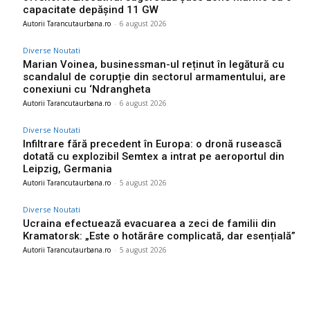
capacitate depășind 11 GW
Autorii Tarancutaurbana.ro
-
6 august 2026
Diverse Noutati
Marian Voinea, businessman-ul reținut în legătură cu
scandalul de corupție din sectorul armamentului, are
conexiuni cu ‘Ndrangheta
Autorii Tarancutaurbana.ro
-
6 august 2026
Diverse Noutati
Infiltrare fără precedent în Europa: o dronă rusească
dotată cu explozibil Semtex a intrat pe aeroportul din
Leipzig, Germania
Autorii Tarancutaurbana.ro
-
5 august 2026
Diverse Noutati
Ucraina efectuează evacuarea a zeci de familii din
Kramatorsk: „Este o hotărâre complicată, dar esențială”
Autorii Tarancutaurbana.ro
-
5 august 2026