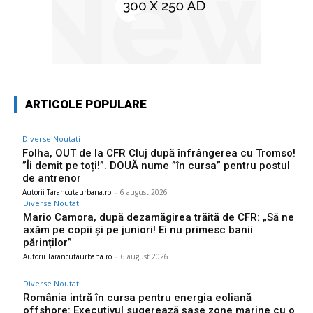
ARTICOLE POPULARE
Diverse Noutati
Folha, OUT de la CFR Cluj după înfrângerea cu Tromso!
”Îi demit pe toți!”. DOUĂ nume ”în cursa” pentru postul
de antrenor
Autorii Tarancutaurbana.ro
-
6 august 2026
Diverse Noutati
Mario Camora, după dezamăgirea trăită de CFR: „Să ne
axăm pe copii și pe juniori! Ei nu primesc banii
părinților”
Autorii Tarancutaurbana.ro
-
6 august 2026
Diverse Noutati
România intră în cursa pentru energia eoliană
offshore: Executivul sugerează șase zone marine cu o