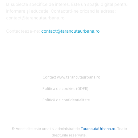
la subiecte specifice de interes. Este un spațiu digital pentru
informare și educație. Contactati-ne oricand la adresa:
contact@tarancutaurbana.ro
Contacteaza-ne:
contact@tarancutaurbana.ro
URMARESTE-NE
Contact www.tarancutaurbana.ro
Politica de cookies (GDPR)
Politică de confidențialitate
© Acest site este creat si administrat de
TarancutaUrbana.ro
. Toate
drepturile rezervate.