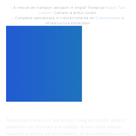
- Ai nevoie de transport aeroport in Anglia? Încearcă
Airport Taxi
London
. Calitate la prețul corect.
- Companie specializata in tranzactionarea de
Criptomonede
si
infrastructura blockchain.
DESPRE NOI
Tarancutaurbana.ro un site de știri / blog de noutăți, dedicat
diseminării de informații și actualități. Acesta oferă articole,
reportaje și analize pe teme diverse, de la evenimente curente