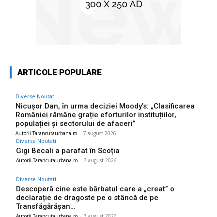
ARTICOLE POPULARE
Diverse Noutati
Nicușor Dan, în urma deciziei Moody’s: „Clasificarea
României rămâne grație eforturilor instituțiilor,
populației și sectorului de afaceri”
Autorii Tarancutaurbana.ro
-
7 august 2026
Diverse Noutati
Gigi Becali a parafat în Scoția
Autorii Tarancutaurbana.ro
-
7 august 2026
Diverse Noutati
Descoperă cine este bărbatul care a „creat” o
declarație de dragoste pe o stâncă de pe
Transfăgărășan…
Autorii Tarancutaurbana.ro
-
7 august 2026