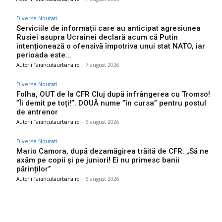
Diverse Noutati
Serviciile de informații care au anticipat agresiunea
Rusiei asupra Ucrainei declară acum că Putin
intenționează o ofensivă împotriva unui stat NATO, iar
perioada este...
Autorii Tarancutaurbana.ro
-
7 august 2026
Diverse Noutati
Folha, OUT de la CFR Cluj după înfrângerea cu Tromso!
”Îi demit pe toți!”. DOUĂ nume ”în cursa” pentru postul
de antrenor
Autorii Tarancutaurbana.ro
-
6 august 2026
Diverse Noutati
Mario Camora, după dezamăgirea trăită de CFR: „Să ne
axăm pe copii și pe juniori! Ei nu primesc banii
părinților”
Autorii Tarancutaurbana.ro
-
6 august 2026