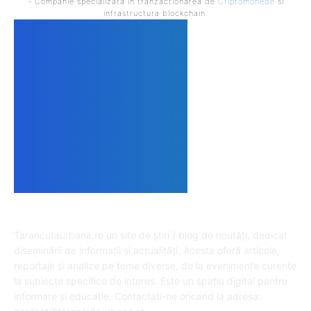
- Companie specializata in tranzactionarea de
Criptomonede
si
infrastructura blockchain.
DESPRE NOI
Tarancutaurbana.ro un site de știri / blog de noutăți, dedicat
diseminării de informații și actualități. Acesta oferă articole,
reportaje și analize pe teme diverse, de la evenimente curente
la subiecte specifice de interes. Este un spațiu digital pentru
informare și educație. Contactati-ne oricand la adresa: